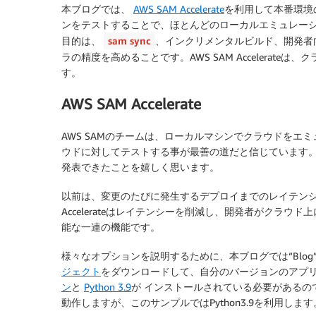
本ブログでは、
AWS SAM Accelerate
を利用して本番環境
ンをテストすることで、ほとんどのローカルエミュレーションを
目的は、
sam sync
、インクリメンタルビルド、開発者
ラの精度を高めることです。AWS SAM Accelerat
す。
AWS SAM Accelerate
AWS SAMのチームは、ローカルマシンでクラウドをエ
ウドに対してテストする事が最善の道だと信じています
発表できたことを嬉しく思います。
以前は、変更のたびに発生するデプロイまでのレイテンシー
Accelerateはレイテンシーを削減し、開発者がクラ
能な一連の機能です。
様々なオプションを説明するために、本ブログでは“Blo
ジェクト
をダウンロードして、自分のバージョンのアプ
ン
と
Python 3.9
が インストールされている必要があるので注意
動作しますが、このサンプルではPython3.9を利用します