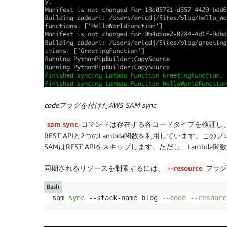
codeフラグを付けたAWS SAM sync
sam sync
コマンドは存在する各コードタイプを検証し、ソ
REST APIと2つのLambda関数を利用しています。こ
SAMはREST APIをスキップします。ただし、Lambd
同期されるリソースを制限するには、
--resource
フラ
Bash
sam 
sync
 --stack-name blog 
--code
--resourc