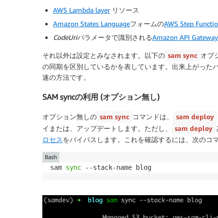
AWS Lambda layer
リソース
Amazon States Language
フォームの
AWS Step Functi
CodeUri
パラメータで識別される
Amazon API Gateway
それ以外は設定とみなされます。以下の
sam sync
オプ
の同期を区別しているかを表しています。出来上がったパタ
速の方法です。
SAM syncの利用 (オプション無し)
オプション無しの
sam sync
コマンドは、
sam deploy
イまたは、アップデートします。ただし、
sam deploy
ロセス
をバイパスします。これを確認するには、次のコマ
Bash
sam 
sync
 --stack-name blog