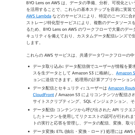
BYO Lens on AWS は、データの準備、分析、可視
を活用することで、これらの基本ステップを容易に実装
AWS Lambda
などのサービスにより、特定のニーズに合わせ
ストレージ特化型サービスにより、複数のデータソースを
るため、BYO Lens on AWS のワークフローで大量のデー
キュリティを備えており、カスタムデータ配信レンズで
します。
これらの AWS サービスは、共通データワークフローの
データ取り込み:
データ配信側でユーザーが情報を要
スを生データとして Amazon S3 に格納し、
Amazon
ョンに送信できます。処理用の計算アプリケーション
データ配信とセキュリティ:
ユーザーは
Amazon Rout
CloudFront
/ Amazon S3 によりコンテンツが配信されま
サイトスクリプティング、SQL インジェクション、
データ配信:
コンテンツから呼び出された API リク
したトークンを使用してリクエストの認可が行われます。 認
トの実行と応答を管理し、データの配信、変換、取り
データ変換:
ETL (抽出・変換・ロード) 処理には AWS