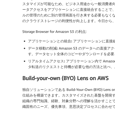
スタマイズが可能なため、ビジネス用途から一般消費者向けま
ータアクセスをアプリケーションに直接統合することで、ユ
ルの管理のために別の管理画面を行き来する必要もなくな
のクラウドストレージの利便性が向上します。今日から
Storage Browser for Amazon S3 の利点:
アプリケーションとの統合:
アプリケーションに直接
データ移動の削減:
Amazon S3 のデータへの直
す。データセット全体のコピーやダウンロードを必要
リアルタイムアクセス:
アプリケーション内で Amaz
タ転送のリクエストと待機が必要な他の方法と比べ、
Build-your-own (BYO) Lens on AWS
独自ソリューションである Build-Your-Own (BYO)
仕組みを構築できます。カスタマイズされた基盤を開発
組織の専門知識、経験、対象分野への理解を活かすことで、より
織固有のニーズ、優先事項、意思決定プロセスに合わせ