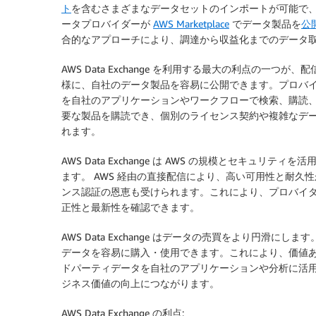
ト
を含むさまざまなデータセットのインポートが可能で
ータプロバイダーが
AWS Marketplace
でデータ製品を
公
合的なアプローチにより、調達から収益化までのデータ取
AWS Data Exchange を利用する最大の利点の一
様に、自社のデータ製品を容易に公開できます。プロバ
を自社のアプリケーションやワークフローで検索、購読
要な製品を購読でき、個別のライセンス契約や複雑なデ
れます。
AWS Data Exchange は AWS の規模とセキュ
ます。 AWS 経由の直接配信により、高い可用性と耐久性
ンス認証の恩恵も受けられます。これにより、プロバイ
正性と最新性を確認できます。
AWS Data Exchange はデータの売買をより円滑にします
データを容易に購入・使用できます。これにより、価値
ドパーティデータを自社のアプリケーションや分析に活
ジネス価値の向上につながります。
AWS Data Exchange の利点: