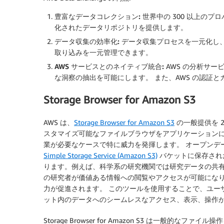
豊富なデータコレクション:
世界中の 300 以上のプ
化されたデータリポジトリを提供します。
データ収集の効率化:
データ収集プロセスを一元化し、迅
取り込みを一元管理できます。
AWS サービスとのネイティブ統合:
AWS の分析サー
な洞察の抽出を可能にします。 また、AWS の認証
Storage Browser for Amazon S3
AWS は、
Storage Browser for Amazon S3
の一般提供を 2
スタマイズ可能なファイルブラウザをアプリケーション
業が必要なケースで特に威力を発揮します。 オープンデ
Simple Storage Service (Amazon S3)
バケットに保存され
ります。例えば、科学系の研究機関では研究データの共
の研究者が価値ある情報への閲覧やアクセスが可能になり
力が促進されます。 このツールを使用することで、ユーザー
ット内のデータへのシームレスなアクセス、表示、操作
Storage Browser for Amazon S3 は一般