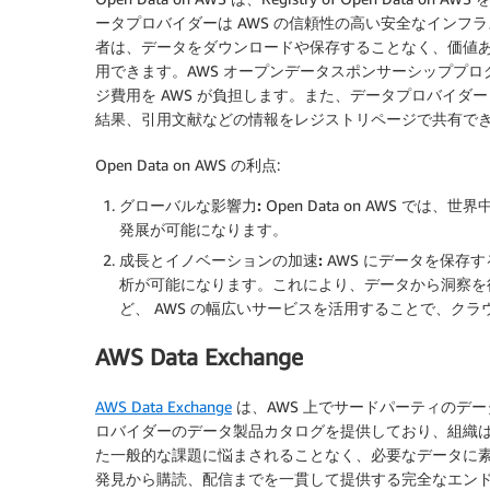
ータプロバイダーは AWS の信頼性の高い安全なイン
者は、データをダウンロードや保存することなく、価値
用できます。AWS オープンデータスポンサーシッププ
ジ費用を AWS が負担します。また、データプロバイ
結果、引用文献などの情報をレジストリページで共有で
Open Data on AWS の利点:
グローバルな影響力:
Open Data on AWS 
発展が可能になります。
成長とイノベーションの加速:
AWS にデータを保存
析が可能になります。これにより、データから洞察を
ど、 AWS の幅広いサービスを活用することで、ク
AWS Data Exchange
AWS Data Exchange
は、AWS 上でサードパーティのデ
ロバイダーのデータ製品カタログを提供しており、組織
た一般的な課題に悩まされることなく、必要なデータに素早くアク
発見から購読、配信までを一貫して提供する完全なエン