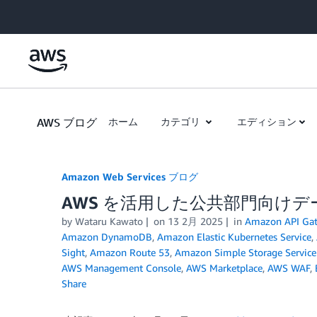
Skip to Main Content
AWS ブログ
ホーム
カテゴリ
エディション
Amazon Web Services ブログ
AWS を活用した公共部門向けデ
by
Wataru Kawato
on
13 2月 2025
in
Amazon API Ga
Amazon DynamoDB
,
Amazon Elastic Kubernetes Service
,
Sight
,
Amazon Route 53
,
Amazon Simple Storage Service
AWS Management Console
,
AWS Marketplace
,
AWS WAF
,
Share