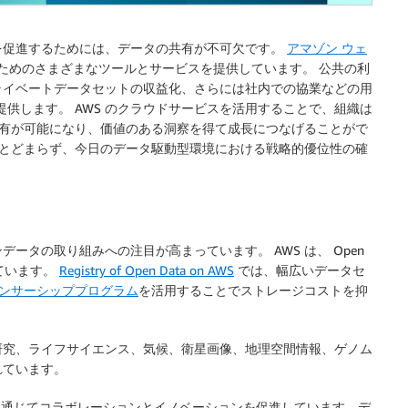
を促進するためには、データの共有が不可欠です。
アマゾン ウェ
ためのさまざまなツールとサービスを提供しています。 公共の利
ライベートデータセットの収益化、さらには社内での協業などの用
提供します。 AWS のクラウドサービスを活用することで、組織は
タ共有が可能になり、価値のある洞察を得て成長につなげることがで
足にとどまらず、今日のデータ駆動型環境における戦略的優位性の確
ータの取り組みへの注目が高まっています。 AWS は、 Open
しています。
Registry of Open Data on AWS
では、幅広いデータセ
ポンサーシッププログラム
を活用することでストレージコストを抑
研究、ライフサイエンス、気候、衛星画像、地理空間情報、ゲノム
れています。
Data on AWS を通じてコラボレーションとイノベーションを促進しています。デ