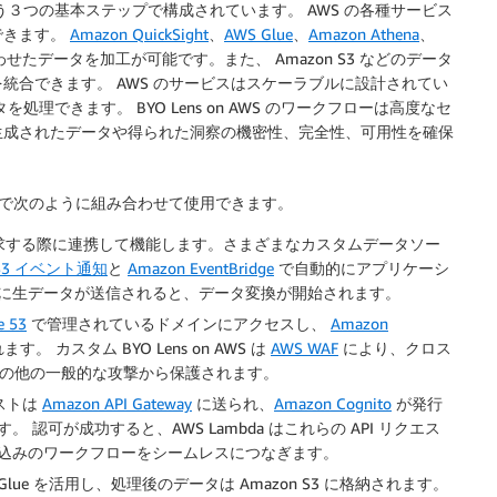
化という３つの基本ステップで構成されています。 AWS の各種サービス
できます。
Amazon QuickSight
、
AWS Glue
、
Amazon Athena
、
たデータを加工が可能です。また、 Amazon S3 などのデータ
統合できます。 AWS のサービスはスケーラブルに設計されてい
タを処理できます。 BYO Lens on AWS のワークフローは高度なセ
生成されたデータや得られた洞察の機密性、完全性、可用性を確保
中で次のように組み合わせて使用できます。
求する際に連携して機能します。さまざまなカスタムデータソー
 S3 イベント通知
と
Amazon EventBridge
で自動的にアプリケーシ
に生データが送信されると、データ変換が開始されます。
e 53
で管理されているドメインにアクセスし、
Amazon
す。 カスタム BYO Lens on AWS は
AWS WAF
により、クロス
その他の一般的な攻撃から保護されます。
エストは
Amazon API Gateway
に送られ、
Amazon Cognito
が発行
可が成功すると、AWS Lambda はこれらの API リクエス
込みのワークフローをシームレスにつなぎます。
 Glue を活用し、処理後のデータは Amazon S3 に格納されます。