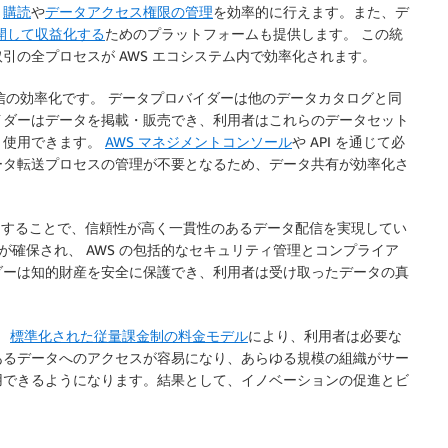
、
購読
や
データアクセス権限の管理
を効率的に行えます。また、デ
開して収益化する
ためのプラットフォームも提供します。 この統
引の全プロセスが AWS エコシステム内で効率化されます。
つが、配信の効率化です。 データプロバイダーは他のデータカタログと同
イダーはデータを掲載・販売でき、利用者はこれらのデータセット
、使用できます。
AWS マネジメントコンソール
や API を通じて必
ータ転送プロセスの管理が不要となるため、データ共有が効率化さ
リティを活用することで、信頼性が高く一貫性のあるデータ配信を実現してい
が確保され、 AWS の包括的なセキュリティ管理とコンプライア
ダーは知的財産を安全に保護でき、利用者は受け取ったデータの真
。
標準化された従量課金制の料金モデル
により、利用者は必要な
あるデータへのアクセスが容易になり、あらゆる規模の組織がサー
用できるようになります。結果として、イノベーションの促進とビ