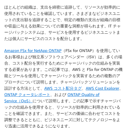
ほとんどの組織は、支出を綿密に追跡して、リソースが効率的に
使用されていることを確認しています。さまざまなビジネスユニ
ットの支出額を追跡することで、特定の種類の支出が組織の目標
や収益に与える効果についての重要な洞察が得られます。IT チャ
ージバックシステムは、サービスを使用するビジネスユニットま
たは個人にサービスのコストを配分します。
Amazon FSx for NetApp ONTAP
（FSx for ONTAP）を使用してい
るお客様および独立系ソフトウェアベンダー（ISV）は、多くの場
合、コスト配分を実行するためにチャージバックの仕組みを実装
する必要があります。この記事では、AWS と FSx for ONTAP の機
能とツールを使用してチャージバックを実装するための複数のア
プローチについて説明します。チャージバックソリューションを
設計する方法として、
AWS コスト配分タグ
、
AWS Cost Explorer
、
ONTAP クォータレポート
、および
ONTAP Quality of
Service（QoS）
について説明します。この記事で示すチャージバ
ックの仕組みを使用すると、リソースが効率的に利用されている
ことを確認できます。また、サービスの価値に合わせてコストを
調整できるとともに、ビジネスニーズに対してテクノロジーをよ
り迅速に活用できるようになります。