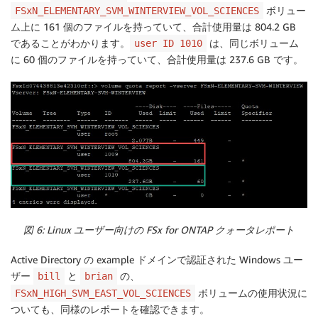
ボリュー
FSxN_ELEMENTARY_SVM_WINTERVIEW_VOL_SCIENCES
ム上に 161 個のファイルを持っていて、合計使用量は 804.2 GB
であることがわかります。
は、同じボリューム
user ID 1010
に 60 個のファイルを持っていて、合計使用量は 237.6 GB です。
図 6: Linux ユーザー向けの FSx for ONTAP クォータレポート
Active Directory の example ドメインで認証された Windows ユー
ザー
と
の、
bill
brian
ボリュームの使用状況に
FSxN_HIGH_SVM_EAST_VOL_SCIENCES
ついても、同様のレポートを確認できます。