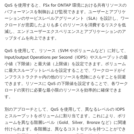
QoS を使用すると、FSx for ONTAP 環境における共有リソースの
パフォーマンスを制御および監視できます。ユーザーとアプリケ
ーションのサービスレベルアグリーメント（SLA）を設計し、ワー
クロードが意図したよりも多くのリソースを消費するリスクを低
減し、エンドユーザーエクスペリエンスとアプリケーションのア
ップタイムを向上できます。
QoS を使用して、リソース（SVM やボリュームなど）に対して、
Input/output Operations per Second（IOPS）やスループットの最
小値（下限値）と最大値（上限値）を設定できます。ボリューム
に最大スループットレベルを設定することで、ワークロードがイ
ンフラストラクチャ内の他のリソースを危険にさらすことを回避
できます。リソースに QoS の下限値を設定することで、各ワーク
ロードの実行に必要な最小限のリソースを効率的に確保できま
す。
別のアプローチとして、QoS を使用して、異なるレベルの IOPS
とスループットをボリュームに割り当てます。これにより、ボリ
ュームを異なる階層レベル（Gold、Silver、Bronze など）に関連
付けられます。各階層は、異なるコストモデルを持つことができ