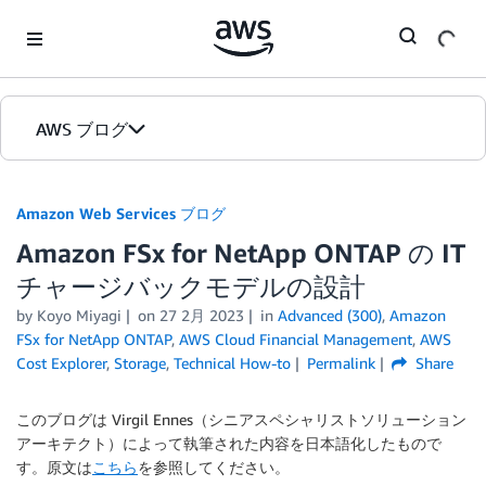
Skip to Main Content
AWS ブログ
ホーム
Amazon Web Services ブログ
Amazon FSx for NetApp ONTAP の IT
カテゴリ
チャージバックモデルの設計
エディション
by
Koyo Miyagi
on
27 2月 2023
in
Advanced (300)
,
Amazon
FSx for NetApp ONTAP
,
AWS Cloud Financial Management
,
AWS
Cost Explorer
,
Storage
,
Technical How-to
Permalink
Share
このブログは Virgil Ennes（シニアスペシャリストソリューション
アーキテクト）によって執筆された内容を日本語化したもので
す。原文は
こちら
を参照してください。