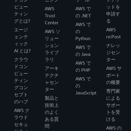
ピュー
ットを
AWS
AWS で
ティン
申請す
Trust
の .NET
グとは?
る
Center
AWS で
エージ
AWS
AWS ソ
の
ェンテ
re:Post
リュー
Python
ィック
ション
ナレッ
AWS で
AI とは?
ライブ
ジセン
の Java
クラウ
ラリ
ター
AWS で
ドコン
アーキ
AWS サ
の PHP
ピュー
テクチ
ポート
AWS で
ティン
ャセン
の概要
の
グコン
ター
専門家
JavaScript
セプト
製品と
による
のハブ
技術上
サポー
AWS ク
のよく
トを受
ラウド
ある質
ける
セキュ
問
AWS の