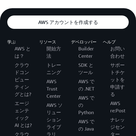
AWS アカウントを作成する
学ぶ
リソース
デベロッパー
ヘルプ
AWS と
開始方
Builder
お問い
は？
法
Center
合わせ
クラウ
トレー
SDK と
サポー
ドコン
ニング
ツール
トチケ
ピュー
ットを
AWS
AWS で
ティン
申請す
Trust
の .NET
グとは?
る
Center
AWS で
エージ
AWS
AWS ソ
の
ェンテ
re:Post
リュー
Python
ィック
ション
ナレッ
AWS で
AI とは?
ライブ
ジセン
の Java
クラウ
ラリ
ター