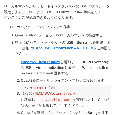
ローカルマシンからリモートインスタンスへの USB パススルーを
設定します。これにより、Oculus Linkケーブルの接続をリモート
インスタンスが認識できるようになります。
ローカルクライアントマシンでの作業
Quest 2 VR ヘッドセットをローカルマシンに接続する
指示に従って、ヘッドセットの USB filter stringを取得しま
す 詳細は
Using USB Remotization – NICE DCV
をご参照く
ださい。
Windows Client Installer
を起動して、Drivers Sectionか
らUSB device remotizationを選択し、Will be installed
on local hard driveを選択する
Quest2をローカルクライアントマシンに接続します
C:\Program Files
(x86)\NICE\DCV\Client\bin\
に移動し、
を実行します。Quest2
dcvusblist.exe
はあらかじめ起動しておいてください。
Quest 2を選択し右クリック、Copy Filter Stringを押下