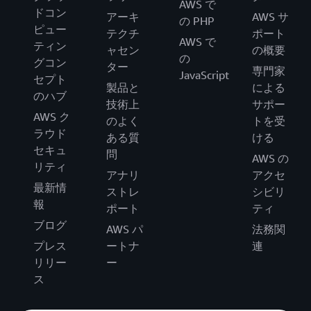
AWS で
ドコン
アーキ
AWS サ
の PHP
ピュー
テクチ
ポート
AWS で
ティン
ャセン
の概要
の
グコン
ター
専門家
JavaScript
セプト
製品と
による
のハブ
技術上
サポー
AWS ク
のよく
トを受
ラウド
ある質
ける
セキュ
問
AWS の
リティ
アナリ
アクセ
最新情
ストレ
シビリ
報
ポート
ティ
ブログ
AWS パ
法務関
プレス
ートナ
連
リリー
ー
ス