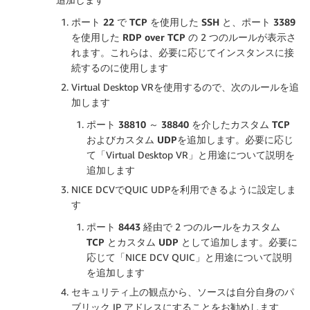
ポート
22
で
TCP
を使用した
SSH
と、ポート
3389
を使用した
RDP over TCP
の 2 つのルールが表示さ
れます。これらは、必要に応じてインスタンスに接
続するのに使用します
Virtual Desktop VRを使用するので、次のルールを追
加します
ポート
38810 ～ 38840
を介した
カスタム TCP
および
カスタム UDP
を追加します。必要に応じ
て「Virtual Desktop VR」と用途について説明を
追加します
NICE DCVでQUIC UDPを利用できるように設定しま
す
ポート
8443
経由で 2 つのルールを
カスタム
TCP
と
カスタム UDP
として追加します。必要に
応じて「NICE DCV QUIC」と用途について説明
を追加します
セキュリティ上の観点から、ソースは自分自身のパ
ブリック IP アドレスにすることをお勧めします