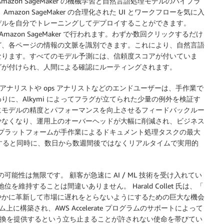
zon SageMaker の機械学習と自然言語処理モデルのパイプラ
zon SageMaker の合理化された UI とワークフローを気に入
デルを自分でトレーニングしてデプロイすることができます。
Amazon SageMaker で行われます。わずか数回クリックするだけ
ど、各ページの情報の文脈を識別できます。これにより、自然言語
なります。すべてのモデル予測には、信頼度スコアが付いていま
グが付けられ、人間による確認にルーティングされます。
スアナリストや ops アナリストなどのエンドユーザーは、手作業で
に、Alkymi によってフラグが立てられた少量の例外を検証す
にモデルの精度とパフォーマンスを向上させるフィードバックルー
少なくなり、運用上のオーバーヘッドが大幅に削減され、ビジネス
このプラットフォームが手作業によるドキュメント処理タスクの最大
削減すると同時に、数日から数週間後ではなくリアルタイムで実用的
可能性は無限です。 顧客が急速に AI / ML 技術を受け入れてい
を維持することは間違いありません。 Harald Collet 氏は、「
やかに革新して市場に遅れをとらないようにするための巨大な機会
に構築され、AWS Accelerate プログラムのサポートによって
タル変換を提供するという立ち止まることが許されない使命を帯びてい