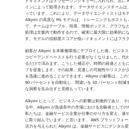
ドキュメントはメッセージングキューに入れられ、次に Ama
インによって処理されます。 データサイエンスチームは、Ama
っています。これにより、データサイエンティストはモ
Alkymi の高度な ML モデルは、トレーニングもホストも 
で、チームはテーブル、段落、情報ボックス、グラフな
処理は文脈内で動作するので、確実に最大限に効果的に
す。モデルの信頼度スコアが低いドキュメントにはフラ
顧客が Alkymi を本稼働環境にデプロイした後、ビジネ
コピーアンドペーストを行う必要がなくなりました。代わり
るだけで済みます。こうした補正が、時間の経過ととも
プを促進します。その結果、見逃しの可能性やリスクが
を迅速に進めることができます。Alkymi の顧客は、
90 パーセントを自動化し、間違いを 50 パーセント
な洞察を生み出すと見積もっています。
Alkymi にとって、ビジネスへの影響は刺激的であり、その
る中、Alkymi が急成長中の市場における先駆者としての地位
私たちは、金融サービス企業が仕事のやり方を変え、速
に取り組んでいます」と言います。 AWS プラットフォーム上
活力を与えられた Alkymi は、金融サービスにデジ