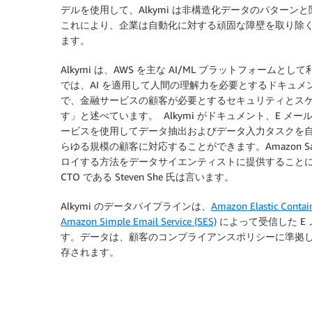
デルを使用して、Alkymi は非構造化データのパター
これにより、企業は自動化に対する頑固な障壁を取り除
ます。
Alkymi は、AWS を主な AI/ML プラットフォームとして利用
では、AI を適用して人間の理解力を必要とするドキュメ
で、金融サービスの顧客が必要とするセキュリティとス
す」と述べています。 Alkymi がドキュメント、E メ
ービスを使用してデータ抽出およびデータ入力タスクを自
らゆる規模の顧客に対応することができます。Amazon S
ロイする方法をデータサイエンティストに提供することによ
CTO である Steven She 氏は言います。
Alkymi のデータパイプラインは、
Amazon Elastic Contain
Amazon Simple Email Service (SES)
によって受信した E
す。データは、顧客のコンプライアンスポリシーに準拠
存されます。