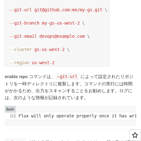
 --git-url git@github.com:me/my-gs.git 
\
 --git-branch my-gs-us-west-2 
\
 --git-email devops@example.com 
\
--cluster
 gs-us-west-2 
\
--region
 us-west-2
enable repo コマンドは、
によって設定されたリポジ
—git-url
トリを一時ディレクトリに複製します。コマンドの実行には時間
がかかるため、出力をスキャンすることをお勧めします。ログに
は、次のような情報が記録されています。
Bash
[
ℹ
]
 Flux will only operate properly once it has writ