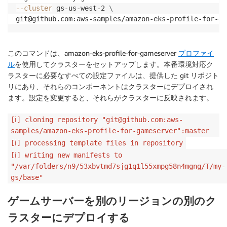
--cluster
 gs-us-west-2 
\
git@github.com:aws-samples/amazon-eks-profile-for-ga
このコマンドは、amazon-eks-profile-for-gameserver
プロファイ
ル
を使用してクラスターをセットアップします。本番環境対応ク
ラスターに必要なすべての設定ファイルは、提供した git リポジト
リにあり、それらのコンポーネントはクラスターにデプロイされ
ます。設定を変更すると、それらがクラスターに反映されます。
[ℹ] cloning repository "git@github.com:aws-
samples/amazon-eks-profile-for-gameserver":master
[ℹ] processing template files in repository
[ℹ] writing new manifests to
"/var/folders/n9/53xbvtmd7sjg1q1l55xmpg58n4mgng/T/my-
gs/base"
ゲームサーバーを別のリージョンの別のク
ラスターにデプロイする