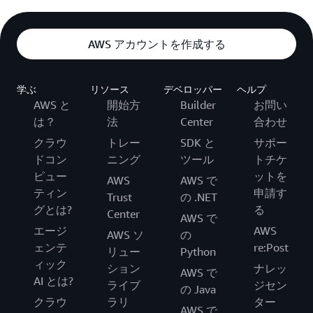
AWS アカウントを作成する
学ぶ
リソース
デベロッパー
ヘルプ
AWS と
開始方
Builder
お問い
は？
法
Center
合わせ
クラウ
トレー
SDK と
サポー
ドコン
ニング
ツール
トチケ
ピュー
ットを
AWS
AWS で
ティン
申請す
Trust
の .NET
グとは?
る
Center
AWS で
エージ
AWS
AWS ソ
の
ェンテ
re:Post
リュー
Python
ィック
ション
ナレッ
AWS で
AI とは?
ライブ
ジセン
の Java
クラウ
ラリ
ター
AWS で