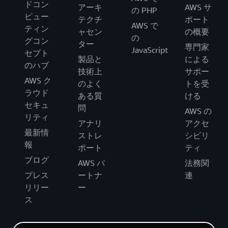
ドコン
アーキ
AWS サ
の PHP
ピュー
テクチ
ポート
AWS で
ティン
ャセン
の概要
の
グコン
ター
専門家
JavaScript
セプト
製品と
による
のハブ
技術上
サポー
AWS ク
のよく
トを受
ラウド
ある質
ける
セキュ
問
AWS の
リティ
アナリ
アクセ
最新情
ストレ
シビリ
報
ポート
ティ
ブログ
AWS パ
法務関
プレス
ートナ
連
リリー
ー
ス