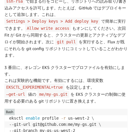
で始まる行をコピーし、リポジトリへの読み取り/書き
ssh-rsa
込みアクセスを許可します。たとえば、GitHub ではデプロイキー
として追加します。これは、
で簡単に実行
Settings > Deploy keys > Add deploy key
できます。
もオンにしてください。次回
Allow write access
Fit が Git から同期すると、クラスターの更新とアクティブなデプ
ロイが開始されます。次に
を実行すると、Flux が既
git pull
にそれらを git config リポジトリにコミットしていることがわかり
ます。
3 番目に、オレゴン EKS クラスターでプロファイルを有効にしま
す。
これは実験的な機能です。有効にするには、環境変数
を設定します。
EKSCTL_EXPERIMENTAL=true
値の
を EKS クラスターの制御に使
—get-url
me/my-gs.git
用する必要のある git リポジトリに置き換えます。
Bash
eksctl 
enable
 profile 
-r
 us-west-2 
\
--git-url git@github.com:me/my-gs.git 
\