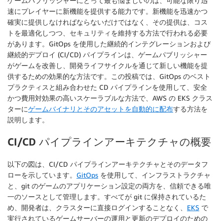
ゲームパブリッシャーにとって最も悩ましいのは、可能な限り迅
速にプレイヤーに新機能を提供する能力です。新機能を迅速かつ
確実に提供しなければならないだけではなく、その提供は、コス
トを最適化しつつ、セキュリティを維持する方法で行われる必要
があります。GitOps を使用した継続的インテグレーションおよび
継続的デプロイ (CI/CD) パイプラインは、ゲームパブリッシャー
がゲームを改善し、開発ライフサイクルを通じて新しい機能を提
供するための効果的な方法です。この投稿では、GitOps のベスト
プラクティスと組み合わせた CD パイプラインを使用して、安全
かつ費用対効果の高いスケーラブルな方法で、AWS の EKS クラス
ターに
ゲームバイナリとそのアセットを自動的に配布
する方法を
説明します。
CI/CD パイプラインアーキテクチャの概要
以下の図は、CI/CD パイプラインアーキテクチャとそのデータフ
ローを示しています。
GitOps
を使用して、インフラストラクチャ
と、git のゲームのアプリケーション設定の両方を、信頼できる唯
一のソースとして管理します。すべてが git に保持されているた
め、開発者は、クラスターに直接ログインすることなく、
EKS
で
実行されているゲームサーバーの運用と更新のデプロイのための