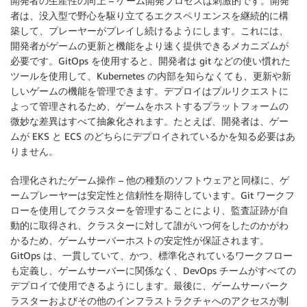
開発者の生産性の向上
– ゲーム開発プロセスは刺激的です。開発
者は、没入型で野心を駆り立てるエクスペリエンスを継続的に構
築して、プレーヤーがプレイし続けるようにします。これには、
開発者がゲームの更新と機能をより速く提供できるメカニズムが
必要です。GitOps を使用すると、開発者は git などの使い慣れた
ツールを使用して、Kubernetes の内部を知らなくても、更新や新
しいゲームの機能を管理できます。デプロイはプルリクエストに
よって管理されるため、ゲームをホストするプラットフォームの
微妙な差異はすべて抽象化されます。たとえば、開発者は、ゲー
ムが EKS と ECS のどちらにデプロイされているかを知る必要はあ
りません。
合理化されたゲーム操作
– 他の種類のソフトウェアと同様に、ゲ
ームプレーヤーは安定性と信頼性を期待しています。Git ワークフ
ローを使用してクラスターを管理することにより、監査証跡が自
動的に取得され、クラスターに対して誰がいつ何をしたのかがわ
かるため、ゲームサーバーホストの安定性が保証されます。
GitOps は、一貫していて、かつ、標準化されているワークフロー
も定義し、ゲームサーバーに関係なく、DevOps チームがすべての
デプロイで使用できるようにします。最後に、ゲームサーバーク
ラスターおよびその他のインフラストラクチャへのアクセスが制