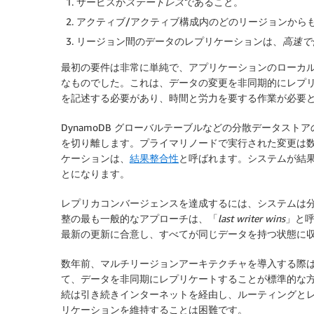
サービスが
ステートレス
であること。
アクティブ/アクティブ構成内のどのリージョンから
リージョン間のデータのレプリケーションは、
高速で
最初の要件は非常に単純で、アプリケーションのローカル状
なものでした。これは、データの変更を非同期的にレプ
を記述する必要があり、時間と労力を要する作業が必要
DynamoDB グローバルテーブルなどの分散データス
を切り離します。プライマリノードで実行された変更は
ケーションは、
結果整合性
と呼ばれます。システムが結
とになります。
レプリカコンバージェンスを達成するには、システムは
整の最も一般的なアプローチは、「
last writer wins
」と
最新の更新に合意し、すべてが同じデータを持つ状態に
数年前、マルチリージョンアーキテクチャを導入する際は
て、データを非同期にレプリケートすることが標準的な
続は引き続きインターネットを経由し、ルーティングと
リケーションを維持することは困難です。