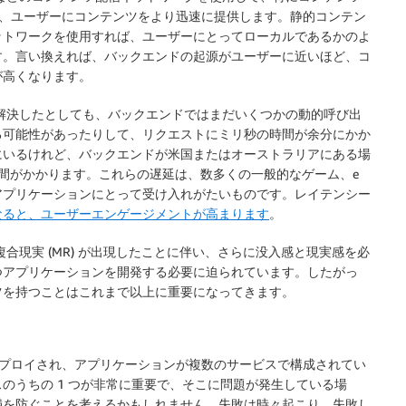
ラリなど)、ユーザーにコンテンツをより迅速に提供します。静的コンテン
ットワークを使用すれば、ユーザーにとってローカルであるかのよ
す。言い換えれば、バックエンドの起源がユーザーに近いほど、コ
が高くなります。
問題を解決したとしても、バックエンドではまだいくつかの動的呼び出
る可能性があったりして、リクエストにミリ秒の時間が余分にかか
にいるけれど、バックエンドが米国またはオーストラリアにある場
待ち時間がかかります。これらの遅延は、数多くの一般的なゲーム、e
アプリケーションにとって受け入れがたいものです。レイテンシー
なると、ユーザーエンゲージメントが高まります
。
、複合現実 (MR) が出現したことに伴い、さらに没入感と現実感を必
つアプリケーションを開発する必要に迫られています。したがっ
ツを持つことはこれまで以上に重要になってきます。
にデプロイされ、アプリケーションが複数のサービスで構成されてい
のうちの 1 つが非常に重要で、そこに問題が発生している場
満を防ぐことを考えるかもしれません。失敗は時々起こり、失敗し