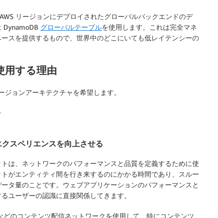
AWS リージョンにデプロイされたグローバルバックエンドのデ
ynamoDB
グローバルテーブル
を使用します。これは完全マネ
ベースを提供するもので、世界中のどこにいても低レイテンシーの
使用する理由
チリージョンアーキテクチャを希望します。
。
エクスペリエンスを向上させる
ットは、ネットワークのパフォーマンスと品質を定義するために使
ットがエンティティ間を行き来するのにかかる時間であり、スルー
データ量のことです。ウェブアプリケーションのパフォーマンスと
するユーザーの認識に直接関係してきます。
などのコンテンツ配信ネットワークを使用して、特にコンテンツ