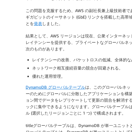
この問題を克服するため、AWS の副社長兼上級技術者である Ja
ギガビットのイーサネット (GbE) リンクを搭載した
とを
発表
しました。
結果として、AWS リージョンは現在、公衆インターネ
レイテンシーを提供する、プライベートなグローバルネッ
次のものがあります。
レイテンシーの改善、パケットロスの低減、全体的な
ネットワーク相互接続容量の競合が回避される。
優れた運用管理。
DynamoDB グローバルテーブル
は、このグローバルネッ
ーのためにグローバルに分散したアプリケーションを構
ョン間でデータをレプリケートして更新の競合を解消す
ックに集中できるようになります。グローバルテーブルは、
ル (選択したリージョンごとに 1 つ) で構成されます。
titleグローバルテーブルは、DynamoDB が単一ユニッ
ローバルテーブルは、DynamoDB が単一ユニットと