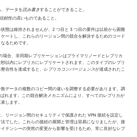
も、データを
読み書き
することができること。
信頼性の高い
ものであること。
態は維持されませんが、2 つ目と 3 つ目の要件は以前から困難
リケートし、これらのリージョン間の競合を解決するためのコード
となるためです。
トアの場合、非同期レプリケーションはプライマリノードとレプリカ
数秒以内にレプリカにレプリケートされます。このタイプのレプリ
果整合性を達成すると、
レプリカコンバージェンス
が達成されたこ
分散データの複数のコピー間の違いを調整する必要があります。調
呼ばれます。この競合解決メカニズムにより、すべてのレプリカが
収束します。
、リージョン間のセキュリティで保護された VPN 接続を設定し
方法でした。これらの接続の展開と管理は容易になりましたが、接
レイテンシーの突然の変更から影響を受けるため、常に良好なレプ