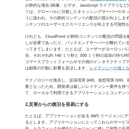
が静的な場合 (画像、ビデオ、JavaScript ライブ
ツは、グローバルに分散したキャッシングサーバーのネ
うに扱われ、その静的コンテンツの配信の質が向上しま
ンテンツのユーザーエクスペリエンスが向上する可能性
けれども、CloudFront が静的コンテンツの配信の
しが必要であったり、バックエンドサーバーが離れてい
ってきてしまいます。たとえば、ユーザーがヨーロッパ
合、それぞれ約 140 ミリ秒と 300 ミリ秒の追加の
コマースプラットフォームやその他のインタラクティブ
は顧客の行動に影響を及ぼします。
レイテンシーが低く
テクノロジーが進歩し、拡張現実 (AR)、仮想現実 (VR)
要となったため、開発者は厳しいレイテンシー要件を持
て、ローカルで利用できるアプリケーションとコンテン
2.災害からの復旧を容易にする
たとえば、アプリケーションがある AWS リージョン
るとします。アプリケーションにとってこれらのサービス
合、トラフィックを健全なリージョンに移して顧客の不