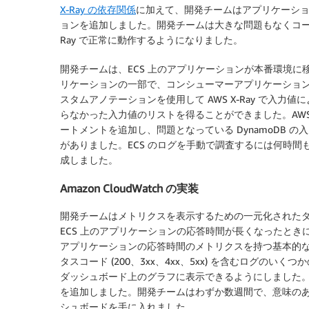
X-Ray の依存関係
に加えて、開発チームはアプリケーショ
ョンを追加しました。開発チームは大きな問題もなくコーデ
Ray で正常に動作するようになりました。
開発チームは、ECS 上のアプリケーションが本番環境に移行
リケーションの一部で、コンシューマーアプリケーショ
スタムアノテーションを使用して AWS X-Ray で入力
らなかった入力値のリストを得ることができました。AWS 
ートメントを追加し、問題となっている DynamoDB の
がありました。ECS のログを手動で調査するには何時間も
成しました。
Amazon CloudWatch の実装
開発チームはメトリクスを表示するための一元化されたダッシュボ
ECS 上のアプリケーションの応答時間が長くなったと
アプリケーションの応答時間のメトリクスを持つ基本的な
タスコード (200、3xx、4xx、5xx) を含むログ
ダッシュボード上のグラフに表示できるようにしました。そ
を追加しました。開発チームはわずか数週間で、意味のあるグ
シュボードを手に入れました。