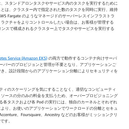
は、スタンドアロンタスクやサービス内のタスクを実行するために
スとは、クラスター内で指定された数のタスクを同時に実行、維持
 Fargate のようなマネージドのサーバーレスインフラストラ
トラクチャをよりコントロールしたい場合は、お客様が管理する
タンスで構成されるクラスター上でタスクやサービスを実行する
etes Service (Amazon EKS)
の両方で動作するコンテナ向けサーバ
ではサーバーのプロビジョンと管理が不要となり、アプリケーションご
でき、設計段階からのアプリケーション分離によりセキュリティを
ャパシティのスケーリングを気にすることなく、適切なコンピューティ
リソースの分のみの料金を支払うため、オーバープロビジョニング
よる各タスクおよび各 Pod の実行には、独自のカーネルとそれぞれ
により、お使いのアプリケーションでワークロードの分離とセキュ
nture、Foursquare、Ancestry などのお客様がミッションクリ
由です。