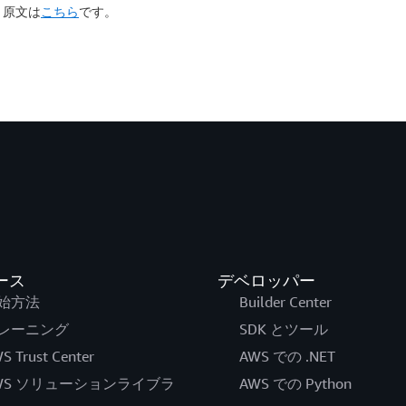
。原文は
こちら
です。
ース
デベロッパー
始方法
Builder Center
レーニング
SDK とツール
S Trust Center
AWS での .NET
WS ソリューションライブラ
AWS での Python