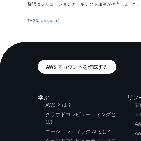
翻訳はソリューションアーキテクト加治が担当しました
TAGS:
vanguard
AWS アカウントを作成する
学ぶ
リソ
AWS とは？
開
クラウドコンピューティングと
ト
は?
AW
エージェンティック AI とは?
A
クラウドコンピューティングコ
リ