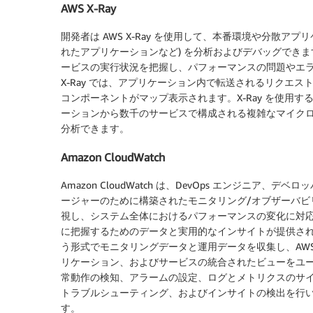
AWS X-Ray
開発者は AWS X-Ray を使用して、本番環境や分散ア
れたアプリケーションなど) を分析およびデバッグできま
ービスの実行状況を把握し、パフォーマンスの問題やエ
X-Ray では、アプリケーション内で転送されるリクエ
コンポーネントがマップ表示されます。X-Ray を使用す
ーションから数千のサービスで構成される複雑なマイク
分析できます。
Amazon CloudWatch
Amazon CloudWatch は、DevOps エンジニア、デ
ージャーのために構築されたモニタリング/オブザーバビリテ
視し、システム全体におけるパフォーマンスの変化に対
に把握するためのデータと実用的なインサイトが提供されます
う形式でモニタリングデータと運用データを収集し、AWS
リケーション、およびサービスの統合されたビューをユーザー
常動作の検知、アラームの設定、ログとメトリクスのサ
トラブルシューティング、およびインサイトの検出を行
す。