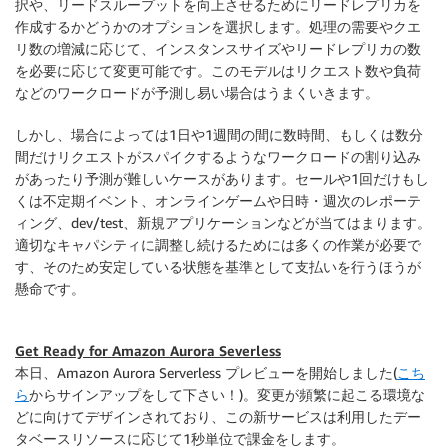
択や、リードスループットを向上させるためにリードレプリカを
作成するかどうかのオプションを選択します。処理の需要やクエ
リ数の増減に応じて、インスタンスサイズやリードレプリカの数
を必要に応じて変更可能です。このモデルはリクエスト数や負荷
などのワークロードが予測し易い場合はうまくいきます。
しかし、場合によっては1日や1週間の間に数時間、もしくは数分
間だけリクエストがスパイクするようなワークロードの割り込み
があったり予測が難しいケースがあります。セールや1回だけもし
くは不定期イベント、オンラインゲームや日時・週次のレポーテ
ィング、dev/test、新規アプリケーションなどが当てはまります。
適切なキャパシティに調整し続けるためには多くの作業が必要で
す、そのため安定している状態を基準として支払いを行うほうが
懸命です。
Get Ready for Amazon Aurora Severless
本日、Amazon Aurora Serverless プレビューを開始しました(
こち
ら
からサインアップをして下さい！)。変更が頻繁に起こる環境な
どに向けてデザインされており、この新サービスは利用したデー
タベースリソースに応じて1秒単位で課金をします。