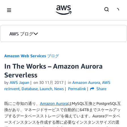
Skip to Main Content
AWS ブログ
ホーム
Amazon Web Services ブログ
In The Works – Amazon Aurora
カテゴリ
Serverless
エディション
by
AWS Japan
on
30 11月 2017
in
Amazon Aurora
,
AWS
re:Invent
,
Database
,
Launch
,
News
Permalink
Share
既にご存知の通り、
Amazon Aurora
はMySQL互換とPostgreSQL互
換があり、マネージドサービスで自動的に64TBまでスケールアッ
プするデータベースストレージ’を備えています。Auroraデータベ
ースインスタンスを作成する際に必要なインスタンスサイズの選