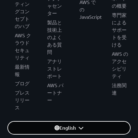
AWS で
ティン
ャセン
の概要
の
グコン
ター
専門家
JavaScript
セプト
製品と
による
のハブ
技術上
サポー
AWS ク
のよく
トを受
ラウド
ある質
ける
セキュ
問
AWS の
リティ
アナリ
アクセ
最新情
ストレ
シビリ
報
ポート
ティ
ブログ
AWS パ
法務関
プレス
ートナ
連
リリー
ー
ス
English