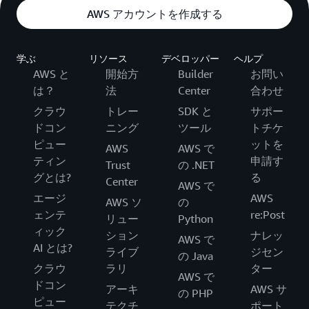
AWS アカウントを作成する
学ぶ
リソース
デベロッパー
ヘルプ
AWS と
開始方
Builder
お問い
は？
法
Center
合わせ
クラウ
トレー
SDK と
サポー
ドコン
ニング
ツール
トチケ
ピュー
ットを
AWS
AWS で
ティン
申請す
Trust
の .NET
グとは?
る
Center
AWS で
エージ
AWS
AWS ソ
の
ェンテ
re:Post
リュー
Python
ィック
ション
ナレッ
AWS で
AI とは?
ライブ
ジセン
の Java
クラウ
ラリ
ター
AWS で
ドコン
アーキ
AWS サ
の PHP
ピュー
テクチ
ポート