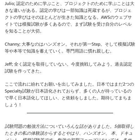
Julio; 認定のために学ぶこと、プロジェクトのために学ぶことは大
きな違いがある。認定の学びは一部知識は死蔵するが、プロジェ
クトの学びはそのほとんどが生きた知識となる。AWSのウェブサ
イトでは模擬試験が多くあるので、まず試験を受け自分のレベル
を知ることが大切。
Channy; 大事なのはハンズオン。それが第一Step。そして模擬試験
等や本等で知識を蓄えていく。専門用語に慣れ親しむ。
Jeff; 全く認定を取得していない。今度挑戦してみよう。過去認定
試験を作ってきた。
ここで流れに紛れてお願いを出してみました。日本ではまだ2つの
Specialty試験が日本語化されておらず、多くの人が待っているの
で早く日本語化してほしい、と依頼をしました。期待してまちま
しょう！
試験問題の勉強方法についていろんな話がありました。5個取得し
たときの私の体験談からするとやはり、ハンズオン、 本、ドキュ
メント、模擬試験等です。勉強の初期フェーズにおいては、各サ