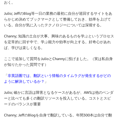
おく。
Julio; JeffのBlog等一日の業務の最初に自分が巡回するサイトをあ
らかじめ決めてブックマークとして整備しておき、効率を上げて
いる。自分が気に入ったテクノロジーについては深堀する。
Channy; 知識の土台が大事。興味のあるものを学ぶというプロセス
を定常的に回す中で、学ぶ能力や効率が向上する。好奇心があれ
ば、学びは楽しくなる。
ここで追加して質問をJulioとChannyに投げました。（実は私自身
が知りたかった質問です）
「
非英語圏では、翻訳という情報のタイムラグが発生するがどの
ように解決しているか？
」
Julio; 確かに言語は障害となるケースがあるが、AWSは他のベンダ
ーと比べても多くの翻訳リソースを投入している。コストとスピ
ードのバランスが重要
Channy; JeffのBlogを自身で翻訳している。年間300本は自分で翻