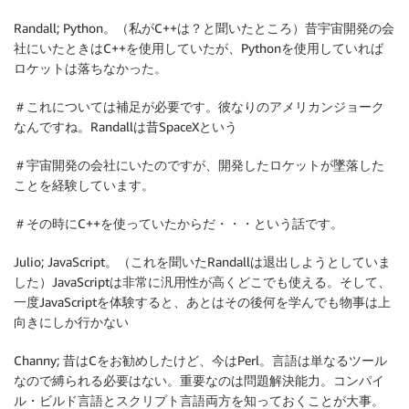
Randall; Python。（私がC++は？と聞いたところ）昔宇宙開発の会
社にいたときはC++を使用していたが、Pythonを使用していれば
ロケットは落ちなかった。
＃これについては補足が必要です。彼なりのアメリカンジョーク
なんですね。Randallは昔SpaceXという
＃宇宙開発の会社にいたのですが、開発したロケットが墜落した
ことを経験しています。
＃その時にC++を使っていたからだ・・・という話です。
Julio; JavaScript。（これを聞いたRandallは退出しようとしていま
した）JavaScriptは非常に汎用性が高くどこでも使える。そして、
一度JavaScriptを体験すると、あとはその後何を学んでも物事は上
向きにしか行かない
Channy; 昔はCをお勧めしたけど、今はPerl。言語は単なるツール
なので縛られる必要はない。重要なのは問題解決能力。コンパイ
ル・ビルド言語とスクリプト言語両方を知っておくことが大事。