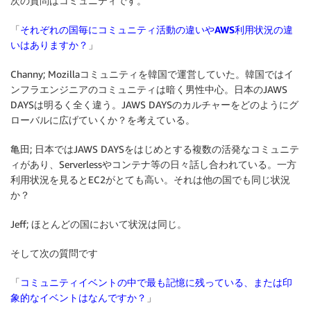
次の質問はコミュニティです。
「
それぞれの国毎にコミュニティ活動の違いやAWS利用状況の違
いはありますか？
」
Channy; Mozillaコミュニティを韓国で運営していた。韓国ではイ
ンフラエンジニアのコミュニティは暗く男性中心。日本のJAWS
DAYSは明るく全く違う。JAWS DAYSのカルチャーをどのようにグ
ローバルに広げていくか？を考えている。
亀田; 日本ではJAWS DAYSをはじめとする複数の活発なコミュニテ
ィがあり、Serverlessやコンテナ等の日々話し合われている。一方
利用状況を見るとEC2がとても高い。それは他の国でも同じ状況
か？
Jeff; ほとんどの国において状況は同じ。
そして次の質問です
「
コミュニティイベントの中で最も記憶に残っている、または印
象的なイベントはなんですか？
」