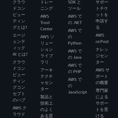
クラウ
トレー
SDK と
サポー
ドコン
ニング
ツール
トチケ
ピュー
ットを
AWS
AWS で
ティン
申請す
Trust
の .NET
グとは?
る
Center
AWS で
エージ
AWS
AWS ソ
の
ェンテ
re:Post
リュー
Python
ィック
ション
ナレッ
AWS で
AI とは?
ライブ
ジセン
の Java
クラウ
ラリ
ター
AWS で
ドコン
アーキ
AWS サ
の PHP
ピュー
テクチ
ポート
AWS で
ティン
ャセン
の概要
の
グコン
ター
専門家
JavaScript
セプト
製品と
による
のハブ
技術上
サポー
AWS ク
のよく
トを受
ラウド
ある質
ける