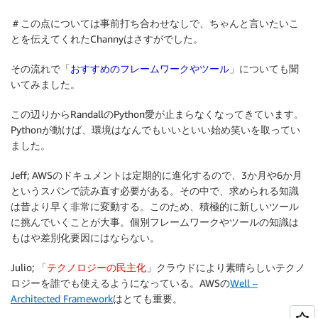
＃この点については事前打ち合わせなしで、ちゃんと言いたいこ
とを伝えてくれたChannyはさすがでした。
その流れで「
おすすめのフレームワークやツール
」についても聞
いてみました。
この辺りからRandallのPython愛が止まらなくなってきています。
Pythonが動けば、環境はなんでもいいといい始め笑いを取ってい
ました。
Jeff; AWSのドキュメントは定期的に進化するので、3か月や6か月
というスパンで読み直す必要がある。その中で、求められる知識
は昔より早く非常に変動する。このため、積極的に新しいツール
に挑んでいくことが大事。個別フレームワークやツールの知識は
もはや差別化要因にはならない。
Julio; 「
テクノロジーの民主化
」クラウドにより素晴らしいテクノ
ロジーを誰でも使えるようになっている。AWSの
Well –
Architected Framework
はとても重要。