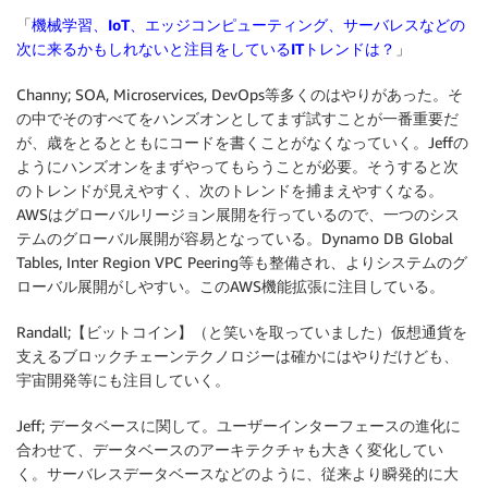
「
機械学習、IoT、エッジコンピューティング、サーバレスなどの
次に来るかもしれないと注目をしているITトレンドは？
」
Channy; SOA, Microservices, DevOps等多くのはやりがあった。そ
の中でそのすべてをハンズオンとしてまず試すことが一番重要だ
が、歳をとるとともにコードを書くことがなくなっていく。Jeffの
ようにハンズオンをまずやってもらうことが必要。そうすると次
のトレンドが見えやすく、次のトレンドを捕まえやすくなる。
AWSはグローバルリージョン展開を行っているので、一つのシス
テムのグローバル展開が容易となっている。Dynamo DB Global
Tables, Inter Region VPC Peering等も整備され、よりシステムのグ
ローバル展開がしやすい。このAWS機能拡張に注目している。
Randall;【ビットコイン】（と笑いを取っていました）仮想通貨を
支えるブロックチェーンテクノロジーは確かにはやりだけども、
宇宙開発等にも注目していく。
Jeff; データベースに関して。ユーザーインターフェースの進化に
合わせて、データベースのアーキテクチャも大きく変化してい
く。サーバレスデータベースなどのように、従来より瞬発的に大