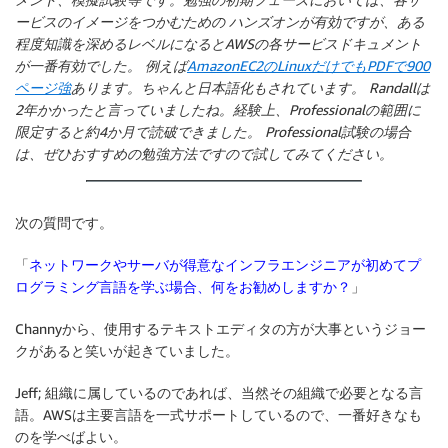
ービスのイメージをつかむための ハンズオンが有効ですが、ある
程度知識を深めるレベルになるとAWSの各サービスドキュメント
が一番有効でした。 例えば
AmazonEC2のLinuxだけでもPDFで900
ページ強
あります。ちゃんと日本語化もされています。 Randallは
2年かかったと言っていましたね。経験上、Professionalの範囲に
限定すると約4か月で読破できました。 Professional試験の場合
は、ぜひおすすめの勉強方法ですので試してみてください。
次の質問です。
「
ネットワークやサーバが得意なインフラエンジニアが初めてプ
ログラミング言語を学ぶ場合、何をお勧めしますか？
」
Channyから、使用するテキストエディタの方が大事というジョー
クがあると笑いが起きていました。
Jeff; 組織に属しているのであれば、当然その組織で必要となる言
語。AWSは主要言語を一式サポートしているので、一番好きなも
のを学べばよい。