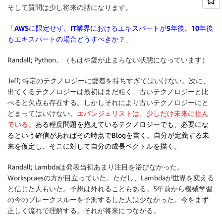
そして質問は少し将来の話になります。
「
AWSに限定せず、IT業界におけるエキスパートが5年後、10年後
もエキスパートの場合どうすべきか？
」
Randall; Python。（もはや愛が止まらない状態になっています）
Jeff; 特定のテクノロジーに愛着を持ちすぎてはいけない。次に、
出てくるテクノロジーは最初はまだ粗く、古いテクノロジーと比
べると欠点も存在する。しかしそれにより古いテクノロジーにと
どまってはいけない。
エバンジェリストは、少しだけ未来に住ん
でいる。
ある程度問題を抱えているテクノロジーでも、必要にな
るという確信があればその時点でBlogを書く。自分が定義する未
来を仮定し、そこに対して自分の成長ベクトルを描く。
Randall; Lambdaは発表当初あまり注目を浴びなかった。
Workspcaesの方が目立っていた。ただし、Lambdaが世界を変える
と信じた人もいた。予想は外れることもある。5年前から機械学習
の今のブレークスルーを予測するした人は少なかった。今をまず
正しく流れで理解する。それが将来につながる。