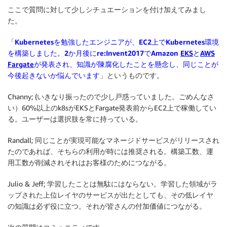
ここで質問に対して少しシチュエーションを付け加えてみまし
た。
「
Kubernetesを勉強したエンジニアが、EC2上でKubernetes環境
を構築しました。2か月後にre:Invent2017でAmazon
EKS
と
AWS
Fargate
が発表され、知識が陳腐化したことを懸念し、同じことが
今後起きないか悩んでいます
」というものです。
Channy; (いきなり振ったので少し戸惑っていました。ごめんなさ
い）60%以上のk8sがEKSとFargate発表前からEC2上で稼働してい
る。ユーザーは選択肢を常に持っている。
Randall; 同じことが実現可能なマネージドサービスがリリースされ
たのであれば、そちらの利用が時には推奨される。構築工数、運
用工数が削減されそれはお客様のためにつながる。
Julio & Jeff; 学習したことは無駄にはならない。学習した領域がラ
ップされた上位レイヤのサービスが出たとしても、その低レイヤ
の知識は必ず役に立つ。それが皆さんの付加価値につながる。