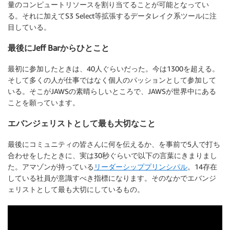
量のコンピュートリソースを割り当てることが可能となってい
る。それに加えてS3 Select等拡張するデータレイク系ツールに注
目している。
最後にJeff Barからひとこと
最初に参加したときは、40人ぐらいだった。今は1300を超える。
そして多くの人が仕事ではなく個人のパッションとして参加して
いる。そこがJAWSの素晴らしいところで、JAWSが世界中にある
ことを願っています。
エバンジェリストとして最も大切なこと
最後にコミュニティの皆さんに何を伝えるか、を事前で5人で打ち
合わせをしたときに、実は30秒ぐらいで以下の言葉にきまりまし
た。アマゾンが持っている
リーダーシッププリンシパル
。14存在
している社員が意識すべき指標になります。そのなかでエバンジ
ェリストとして最も大切にしているもの。