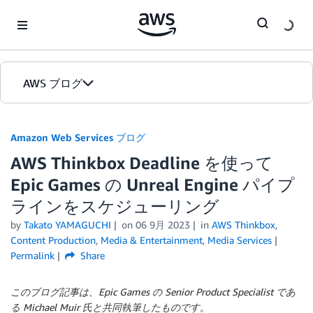
Skip to Main Content
AWS ブログ
ホーム
Amazon Web Services ブログ
AWS Thinkbox Deadline を使って
カテゴリ
Epic Games の Unreal Engine パイプ
エディション
ラインをスケジューリング
by
Takato YAMAGUCHI
on
06 9月 2023
in
AWS Thinkbox
,
Content Production
,
Media & Entertainment
,
Media Services
Permalink
Share
このブログ記事は、Epic Games の Senior Product Specialist であ
る Michael Muir 氏と共同執筆したものです。