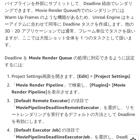
パイプラインを外部にサブミットして、Deadline 経由でレンダリ
ングできます。Movie Render Queue内でのレンダリングには
Warm Up Frames のような機能があるため、Unreal Engine はキュ
ーアイテムに合わせて同等に Deadline タスクを作成します。他の
3D・2D アプリケーションでは通常、フレーム単位でタスクを扱い
ますが、ここでは大抵ショット全体を 1 つのタスクとして扱いま
す。
Deadline を
Movie Render Queue
の処理に対応できるように設定
するには:
Project Settings画面を開きます。[
Edit
] > [
Project Settings
]
「
Movie Render Pipeline
」で検索し、[
Plugins]
> [
Movie
Render Pipeline
]を表示させます。
[
Default Remote Executor
] の項目で
「
MoviePipelineDeadlineRemoteExecutor
」を選択し、リモ
ートレンダリングを実行するデフォルトの方法として Deadline
を有効にします。
[
Default Executor Job
] の項目で
「
MoviePipelineDeadlineExecutorJob
」を選択し、Deadline