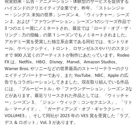
視覚効果・広告・アニメーション・体験型のサービスを提供する
ハイエンドのクリエイティブ企業です。昨年、「ストレンジャ
ー・シングス 未知の世界」シーズン 4、「ウィッチャー」シーズ
ン 2、および「ファウンデーション」シーズン1のシリーズ作品で
3 つのエミー賞にノミネートされ、最近では「ロード・オブ・ザ・
リング：力の指輪」の第 1 シーズンでもノミネートされました。
アカデミー賞を受賞した独立系企業である同社では、モントリオ
ール、ケベックシティ、トロント、ロサンゼルスやパリのスタジ
オで 800 人近くのアーティストが制作にあたっています。Rodeo
FX は、Netflix、HBO、Disney、Marvel、Amazon Studios、
Warner Bros. やソニーなどの世界最高のストーリーテラーのクリ
エイティブパートナーであり、また YouTube、NBC、Apple の広
告でもコラボレーションしてきました。現在取り組んでいる作品
には、「ブルービートル」や「ファウンデーション」シーズン 2な
どがあります。最近リリースされた作品としては、「ウィッチャ
ー」シーズン 3、「ジョン・ウィック：コンセクエンス」、「リト
ル・マーメイド」、「ガーディアンズ・オブ・ギャラクシー：
VOLUME3」、そして同社が 2023 年の VES 賞を受賞した「ラブ、
デス & ロボット」Vol. 3 があります。