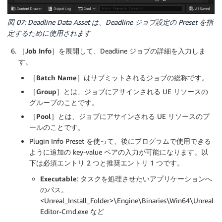
図 07: Deadline Data Asset は、Deadline ジョブ設定の Preset を指
定するために使用されます
［
Job Info
］を展開して、Deadline ジョブの詳細を入力しま
す。
［
Batch Name
］はサブミットされるジョブの総称です。
［
Group
］とは、ジョブにアサインされる UE リソースの
グループのことです。
［
Pool
］とは、ジョブにアサインされる UE リソースのプ
ールのことです。
Plugin Info Preset を使って、後にプログラムで使用できる
ように追加の key-value ペアの入力が可能になります。以
下は必須エントリ 2 つと推奨エントリ 1 つです。
Executable
: タスクを処理させたいアプリケーションへ
のパス。
<Unreal_Install_Folder>\Engine\Binaries\Win64\Unreal
Editor-Cmd.exe など