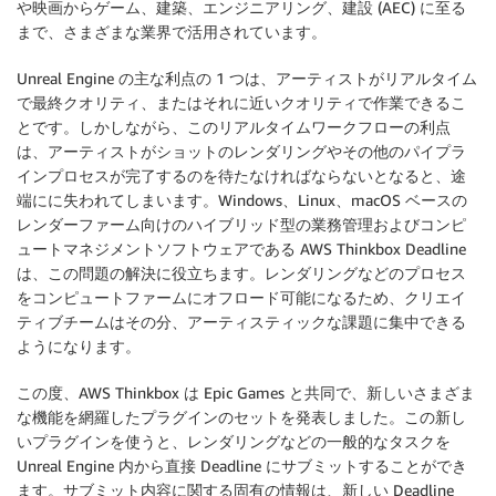
や映画からゲーム、建築、エンジニアリング、建設 (AEC) に至る
まで、さまざまな業界で活用されています。
Unreal Engine の主な利点の 1 つは、アーティストがリアルタイム
で最終クオリティ、またはそれに近いクオリティで作業できるこ
とです。しかしながら、このリアルタイムワークフローの利点
は、アーティストがショットのレンダリングやその他のパイプラ
インプロセスが完了するのを待たなければならないとなると、途
端にに失われてしまいます。Windows、Linux、macOS ベースの
レンダーファーム向けのハイブリッド型の業務管理およびコンピ
ュートマネジメントソフトウェアである AWS Thinkbox Deadline
は、この問題の解決に役立ちます。レンダリングなどのプロセス
をコンピュートファームにオフロード可能になるため、クリエイ
ティブチームはその分、アーティスティックな課題に集中できる
ようになります。
この度、AWS Thinkbox は Epic Games と共同で、新しいさまざま
な機能を網羅したプラグインのセットを発表しました。この新し
いプラグインを使うと、レンダリングなどの一般的なタスクを
Unreal Engine 内から直接 Deadline にサブミットすることができ
ます。サブミット内容に関する固有の情報は、新しい Deadline