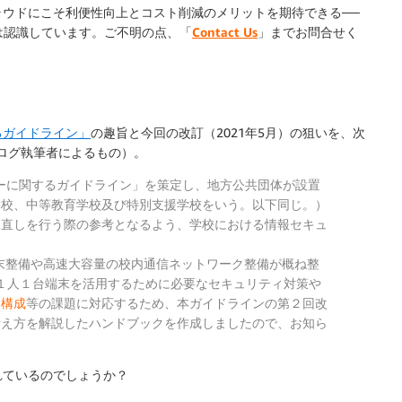
ラウドにこそ利便性向上とコスト削減のメリットを期待できる──
は認識しています。ご不明の点、「
Contact Us
」までお問合せく
るガイドライン」
の趣旨と今回の改訂（2021年5月）の狙いを、次
ログ執筆者によるもの）。
ーに関するガイドライン」を策定し、
地方公共団体が設置
学校、中等教育学校
及び
特別支援学校
をいう。以下同じ。）
見直しを行う際の参考となるよう、学校における情報セキュ
。
末整備や高速大容量の校内通信ネットワーク整備が概ね整
１人１台端末を活用するために必要なセキュリティ対策や
ク構成
等の課題に対応するため、本ガイドラインの第２回改
考え方を解説したハンドブックを作成しましたので、お知ら
れているのでしょうか？