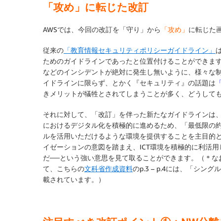
「攻め」に転じた改訂
AWSでは、今回の改訂を「守り」から
「攻め」
に転じた
従来の
「教育情報セキュリティポリシーガイドライン」
ためのガイドラインであったと位置付けることができま
などのインシデントが絶対に発生し無いように、様々な
イドラインに限らず、とかく『セキュリティ』の話題は
きメリットが犠牲とされてしまうことが多く、どうして
それに対して、「改訂」を伴った新たなガイドラインは
におけるデジタル化を積極的に進めるため、「最低限の
ルを活用いただけるような環境を提供することを主目的と
イゼーションの意図を踏まえ、ICT環境を積極的に利活
だ──という強い意思を見て取ることができます。（＊な
て、こちらの
文科省作成資料
のp.3 – p.4には、「
載されています。）