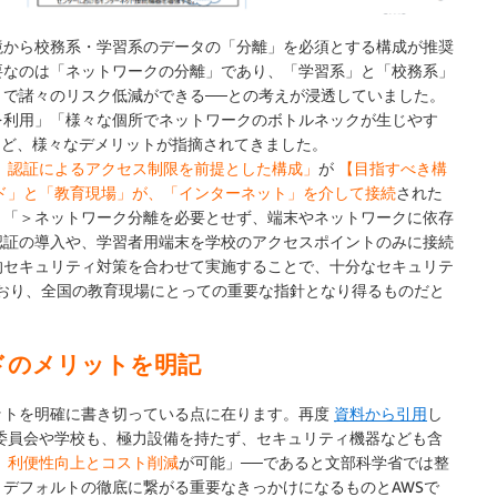
から校務系・学習系のデータの「分離」を必須とする構成が推奨
要なのは「ネットワークの分離」であり、「学習系」と「校務系」
で諸々のリスク低減ができる──との考えが浸透していました。
を利用」「様々な個所でネットワークのボトルネックが生じやす
など、様々なデメリットが指摘されてきました。
、認証によるアクセス制限を前提とした構成」
が
【目指すべき構
ド」と「教育現場」が、「インターネット」を介して接続
された
、「＞ネットワーク分離を必要とせず、端末やネットワークに依存
認証の導入や、学習者用端末を学校のアクセスポイントのみに接続
的セキュリティ対策を合わせて実施することで、十分なセキュリテ
おり、全国の教育現場にとっての重要な指針となり得るものだと
ドのメリットを明記
ットを明確に書き切っている点に在ります。再度
資料から引用
し
委員会や学校も、極力設備を持たず、セキュリティ機器なども含
、
利便性向上とコスト削減
が可能」──であると文部科学省では整
デフォルトの徹底に繋がる重要なきっかけになるものとAWSで