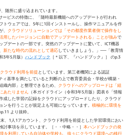
が、随所に盛り込まれています。
ドサービスの特徴に、「随時最新機能へのアップデートが行われ
フトウェアでは、5年に1回インストールし、操作マニュアルを作
が、
クラウドソリューションでは「その都度作業者側で操作をし
活用したバージョンに自動でアップデートされる」ことが強み
で
ップデートの一部です。突然のアップデートに驚いて、ICT機器
、
新たな時代の流れとして適応
していきましょう。」──「教育情
和3年5月版）
ハンドブック
［＊以下、『ハンドブック』］ のp.3
はクラウド利用を前提
としています。第三者機関による認証
にセキュリティ基準を満たしていると判断の上で教育委員会・学校が構築・
組織内部」と整理できるため、
クラウドへのアップロードは「組
にあたりません
（本ガイドライン（令和3年5月版）図表６「情報
作成した学習の記録をクラウドにアップロードしたり、クラウド
ョンを行うことが規定上も可能になっています。
積極的に環境を
.11 より抜粋。
端末、1人1アカウント、クラウド利用を前提とした学習環境におい
検討事項を示しています。［・・中略・・］
本ハンドブックの発
環境を利用している自治体や学校も、徐々にクラウド環境への移行