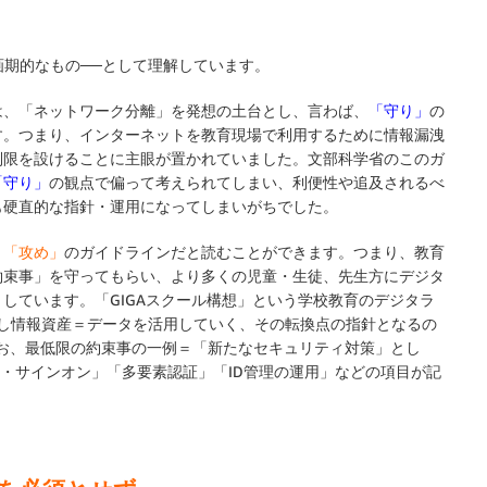
画期的なもの──として理解しています。
は、「ネットワーク分離」を発想の土台とし、言わば、
「守り」
の
す。つまり、インターネットを教育現場で利用するために情報漏洩
制限を設けることに主眼が置かれていました。文部科学省のこのガ
「守り」
の観点で偏って考えられてしまい、利便性や追及されるべ
も硬直的な指針・運用になってしまいがちでした。
、
「攻め」
のガイドラインだと読むことができます。つまり、教育
約束事」を守ってもらい、より多くの児童・生徒、先生方にデジタ
しています。「GIGAスクール構想」という学校教育のデジタラ
用し情報資産＝データを活用していく、その転換点の指針となるの
お、最低限の約束事の一例＝「新たなセキュリティ対策」とし
シングル・サインオン」「多要素認証」「ID管理の運用」などの項目が記