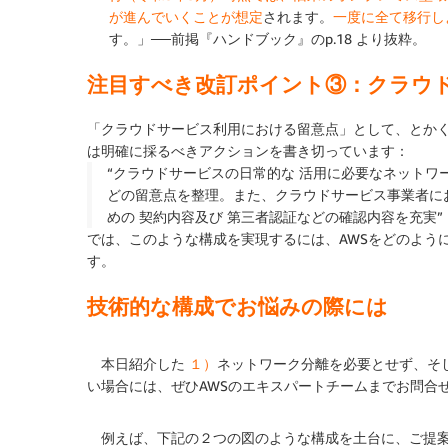
が進んでいくことが想定
されます。
一度に全て移行し
す。」──前掲『ハンドブック』のp.18 より抜粋。
注目すべき改訂ポイント③：クラウ
「クラウドサービス利用における留意点」として、とか
は明確に採るべきアクションを書き切っています：
“クラウドサービスの日常的な
活用に必要なネットワ
どの留意点を整理。また、クラウドサービス事業者に
めの
契約内容
及び
第三者認証
などの確認内容を充実”
では、このような構成を実現するには、AWSをどのよう
す。
技術的な構成でお悩みの際には
本日紹介した
１）
ネットワーク分離を必要とせず、そ
い場合には、ぜひAWSのエキスパートチームまでお問合
例えば、下記の２つの図のような構成を土台に、ご提案