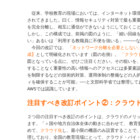
従来、学校教育の現場においては、インターネット環境
されてきました。曰く、情報セキュリティ対策で最も重
を完全分離し、相互に通信ができないようにしておくこと
しかし、この構成では、前掲の図のように、「細い回線
い」あるいは「利用する教職員に不便を強いる」────
今回の改訂では、
「ネットワーク分離を必要としない
成】
として明確化されています（図の右側）。
「クラウ
図となっている点に、ぜひご注目ください。その狙いを
することなく重要性の高い情報へのアクセスには多要素
を制限するなどの技術的対策、運用体制の整備などの人
ィを確保することが可能」──と文部科学省では整理して
AWSでは認識しています。
注目すべき改訂ポイント②：クラウ
２つ目の注目すべき改訂のポイントは、クラウドのメリ
ます。「＞国や地方自治体全体の動きに合わせて、
教育
めて、
クラウド化
し、最小限の機器のみ設置
することで
理しており、全国の教育現場にとって、クラウド・バイ・