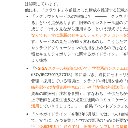
は認識しています。
他にも、「クラウド」を前提とした構成を推奨する記載
「＞クラウドサービスの特徴は？ ──── クラウ
る」という点があります。旧来のインストール型のソ
成して、それを見ながら運用する、という形式でした
なくても、常に最新のセキュリティとテクノロジーを
す。サービスの見た目が時々変わるのも、こうしたア
やクラウドソリューションの活用を止めるのではなく
報セキュリティポリシーに関するガイドライン」（令
より抜粋
「>
GIGA スクール構想において、学習系のシステム
(ISO/IEC27017,27018）等に基づき、適切
管理・採用している環境は、クラウドの利用を含め「
織外部への情報資産持ち出し」や「情報の外部送信」
資産の取扱例」注釈を参照）。すなわち、子供たちが
上で教師と児童生徒及び児童生徒間のコミュニケーシ
活用
していきましょう。」──前掲『ハンドブック』のp
「＞本ガイドライン（令和3年5月版）では、1人1台
て、安全に、かつ充実した学びの実現のために必要な
行（令和3年5月）時点では、旧来のオンプレミス型