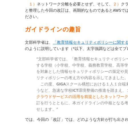
１）
ネットワーク分離を必要とせず、そして、
２）
ク
と整理した今回の改訂は、画期的なものであるとAWSで
ださい。
ガイドラインの趣旨
文部科学省は、
「教育情報セキュリティポリシーに関す
のように説明しています（*以下、太字強調などは全てブ
“文部科学省では、「教育情報セキュリティポリシ
する学校
（
小学校、中学校、義務教育学校、高等
を対象とした情報セキュリティポリシーの策定や
リティポリシーの考え方や内容を示してきました
この度、
GIGAスクール構想
における１人１台端
うなど、
急速な学校ICT環境整備の推進
を踏まえ、
クラウドサービスの活用を前提としたネットワー
訂を行うとともに、本ガイドラインの中核となる
せします。”
では、今回の「改訂」では、どのような方針が打ち出さ