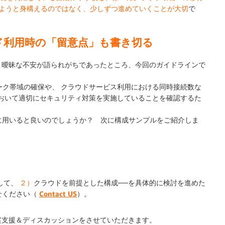
ようと身構えるのではなく、少しずつ進めていくことが大切
で
ド利用時の「留意点」も書き切る
く曖昧な不安が語られがちであったところ、今回のガイドラインで
ーク帯域の確保
や、
クラウドサービス利用における同時接続数
な
おいて適切にセキュリティ対策を実施していることを確認するた
に用いると良いのでしょうか？ 次に構成サンプルをご紹介しま
して、
２）
クラウドを前提とした構成──を具体的に検討を進めた
せください（
Contact US
）。
支援＆ディスカッションをさせていただきます。