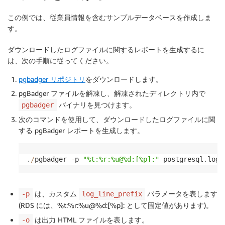
この例では、従業員情報を含むサンプルデータベースを作成しま
す。
ダウンロードしたログファイルに関するレポートを生成するに
は、次の手順に従ってください。
pgbadger リポジトリ
をダウンロードします。
pgBadger ファイルを解凍し、解凍されたディレクトリ内で
バイナリを見つけます。
pgbadger
次のコマンドを使用して、ダウンロードしたログファイルに関
する pgBadger レポートを生成します。
.
/
pgbadger 
-
p 
"%t:%r:%u@%d:[%p]:"
 postgresql
.
log
.
は、カスタム
パラメータを表します
-p
log_line_prefix
(RDS には、%t:%r:%u@%d:[%p]: として固定値があります)。
は出力 HTML ファイルを表します。
-o