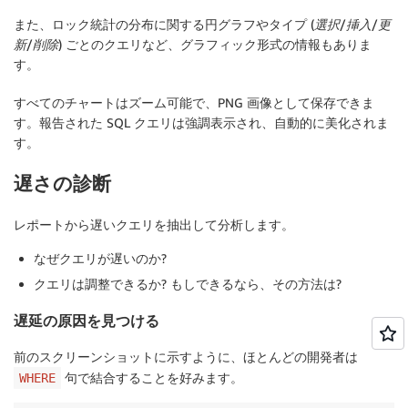
また、ロック統計の分布に関する円グラフやタイプ (
選択
/
挿入
/
更
新
/
削除
) ごとのクエリなど、グラフィック形式の情報もありま
す。
すべてのチャートはズーム可能で、PNG 画像として保存できま
す。報告された SQL クエリは強調表示され、自動的に美化されま
す。
遅さの診断
レポートから遅いクエリを抽出して分析します。
なぜクエリが遅いのか?
クエリは調整できるか? もしできるなら、その方法は?
遅延の原因を見つける
前のスクリーンショットに示すように、ほとんどの開発者は
句で結合することを好みます。
WHERE