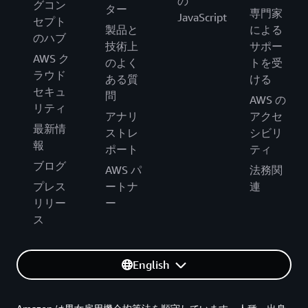
の
グコン
ター
専門家
JavaScript
セプト
製品と
による
のハブ
技術上
サポー
AWS ク
のよく
トを受
ラウド
ある質
ける
セキュ
問
AWS の
リティ
アナリ
アクセ
最新情
ストレ
シビリ
報
ポート
ティ
ブログ
AWS パ
法務関
プレス
ートナ
連
リリー
ー
ス
English