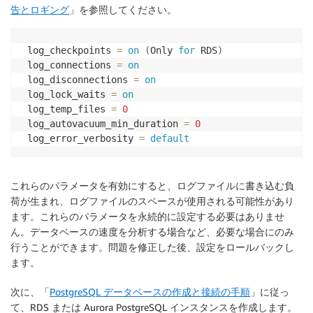
告とロギング
」を参照してください。
 log_checkpoints 
=
on
(
Only 
for
 RDS
)
 log_connections 
=
on
 log_disconnections 
=
on
 log_lock_waits 
=
on
 log_temp_files 
=
0
 log_autovacuum_min_duration 
=
0
 log_error_verbosity 
=
default
これらのパラメータを有効にすると、ログファイルに書き込む負
荷が生まれ、ログファイルのスペースが使用される可能性があり
ます。これらのパラメータを永続的に設定する必要はありませ
ん。データベースの速度を分析する場合など、必要な場合にのみ
行うことができます。問題を修正した後、設定をロールバックし
ます。
次に、「
PostgreSQL データベースの作成と接続の手順
」に従っ
て、RDS または Aurora PostgreSQL インスタンスを作成します。