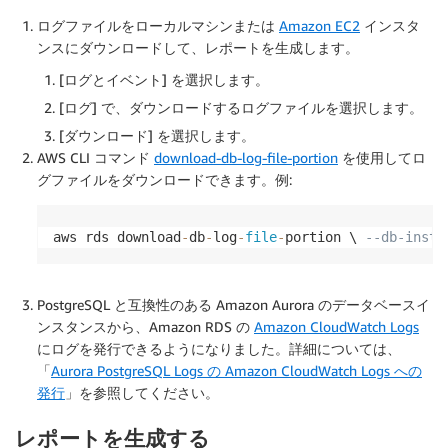
ログファイルをローカルマシンまたは
Amazon EC2
インスタ
ンスにダウンロードして、レポートを生成します。
[
ログとイベント
] を選択します。
[
ログ
] で、ダウンロードするログファイルを選択します。
[
ダウンロード
] を選択します。
AWS CLI コマンド
download-db-log-file-portion
を使用してロ
グファイルをダウンロードできます。例:
aws rds download
-
db
-
log
-
file
-
portion \ 
--db-insta
PostgreSQL と互換性のある Amazon Aurora のデータベースイ
ンスタンスから、Amazon RDS の
Amazon CloudWatch Logs
にログを発行できるようになりました。詳細については、
「
Aurora PostgreSQL Logs の Amazon CloudWatch Logs への
発行
」を参照してください。
レポートを生成する