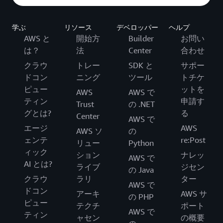
学ぶ
リソース
デベロッパー
ヘルプ
AWS と
開始方
Builder
お問い
は？
法
Center
合わせ
クラウ
トレー
SDK と
サポー
ドコン
ニング
ツール
トチケ
ピュー
ットを
AWS
AWS で
ティン
申請す
Trust
の .NET
グとは?
る
Center
AWS で
エージ
AWS
AWS ソ
の
ェンテ
re:Post
リュー
Python
ィック
ション
ナレッ
AWS で
AI とは?
ライブ
ジセン
の Java
クラウ
ラリ
ター
AWS で
ドコン
アーキ
AWS サ
の PHP
ピュー
テクチ
ポート
AWS で
ティン
ャセン
の概要