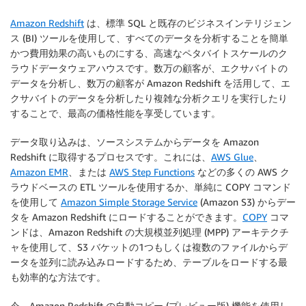
Amazon Redshift
は、標準 SQL と既存のビジネスインテリジェン
ス (BI) ツールを使用して、すべてのデータを分析することを簡単
かつ費用効果の高いものにする、高速なペタバイトスケールのク
ラウドデータウェアハウスです。数万の顧客が、エクサバイトの
データを分析し、数万の顧客が Amazon Redshift を活用して、エ
クサバイトのデータを分析したり複雑な分析クエリを実行したり
することで、最高の価格性能を享受しています。
データ取り込みは、ソースシステムからデータを Amazon
Redshift に取得するプロセスです。これには、
AWS Glue
、
Amazon EMR
、または
AWS Step Functions
などの多くの AWS ク
ラウドベースの ETL ツールを使用するか、単純に COPY コマンド
を使用して
Amazon Simple Storage Service
(Amazon S3) からデー
タを Amazon Redshift にロードすることができます。
COPY
コマ
ンドは、Amazon Redshift の大規模並列処理 (MPP) アーキテクチ
ャを使用して、S3 バケットの1つもしくは複数のファイルからデ
ータを並列に読み込みロードするため、テーブルをロードする最
も効率的な方法です。
今、Amazon Redshift の自動コピー (プレビュー版) 機能を使用し