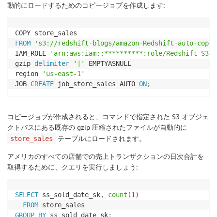
動的にロードするためのコピージョブを作成します:
  ss_coupon_amt 
numeric
(
7
,
2
)
,
  ss_net_paid 
numeric
(
7
,
2
)
,
  ss_net_paid_inc_tax 
numeric
(
7
,
2
)
,
  ss_net_profit 
numeric
(
7
,
2
)
,
FROM
's3://redshift-blogs/amazon-Redshift-auto-copy/
primary
key
(
ss_item_sk
,
 ss_ticket_number
)
IAM_ROLE 
'arn:aws:iam::**********:role/Redshift-S3'
)
 DISTKEY 
(
ss_item_sk
)
gzip 
delimiter
'|'
 EMPTYASNULL

  SORTKEY
(
ss_sold_date_sk
)
;
region 
'us-east-1'
JOB 
CREATE
 job_store_sales AUTO 
ON
;
コピージョブが作成されると、コマンドで指定された S3 オブジェ
クトパスにある既存の gzip 圧縮されたファイルが自動的に
テーブルにロードされます。
store_sales
アメリカのすべての店舗での売上トランザクションの日次合計を
取得するために、クエリを実行しましょう:
SELECT
 ss_sold_date_sk
,
count
(
1
)
FROM
GROUP
BY
 ss_sold_date_sk
;