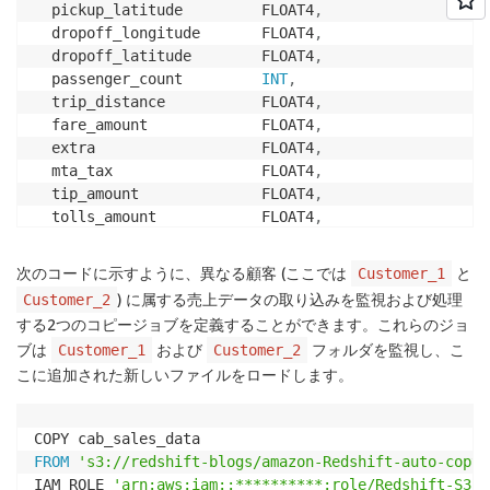
  pickup_latitude         FLOAT4
,
  dropoff_longitude       FLOAT4
,
  dropoff_latitude        FLOAT4
,
  passenger_count         
INT
,
  trip_distance           FLOAT4
,
  fare_amount             FLOAT4
,
  extra                   FLOAT4
,
  mta_tax                 FLOAT4
,
  tip_amount              FLOAT4
,
  tolls_amount            FLOAT4
,
  ehail_fee               FLOAT4
,
  improvement_surcharge   FLOAT4
,
次のコードに示すように、異なる顧客 (ここでは
と
Customer_1
  total_amount            FLOAT4
,
) に属する売上データの取り込みを監視および処理
Customer_2
  payment_type            
VARCHAR
(
4
)
,
する2つのコピージョブを定義することができます。これらのジョ
  trip_type               
VARCHAR
(
4
)
ブは
および
フォルダを監視し、こ
Customer_1
Customer_2
)
こに追加された新しいファイルをロードします。
DISTSTYLE EVEN

SORTKEY 
(
passenger_count
,
pickup_datetime
)
;
FROM
's3://redshift-blogs/amazon-Redshift-auto-copy/
IAM_ROLE 
'arn:aws:iam::**********:role/Redshift-S3'