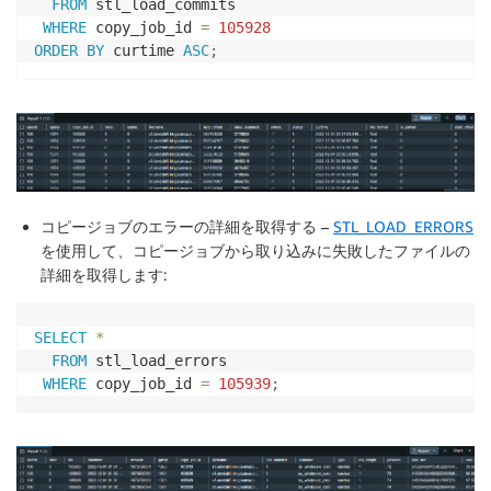
FROM
 stl_load_commits

WHERE
 copy_job_id 
=
105928
ORDER
BY
 curtime 
ASC
;
コピージョブのエラーの詳細を取得する
–
STL_LOAD_ERRORS
を使用して、コピージョブから取り込みに失敗したファイルの
詳細を取得します:
SELECT
*
FROM
 stl_load_errors

WHERE
 copy_job_id 
=
105939
;