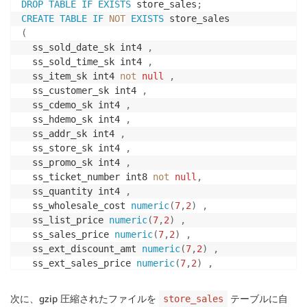
DROP
TABLE
IF
EXISTS
 store_sales
;
CREATE
TABLE
IF
NOT
EXISTS
(
  ss_sold_date_sk int4 
,
  ss_sold_time_sk int4 
,
  ss_item_sk int4 
not
null
,
  ss_customer_sk int4 
,
  ss_cdemo_sk int4 
,
  ss_hdemo_sk int4 
,
  ss_addr_sk int4 
,
  ss_store_sk int4 
,
  ss_promo_sk int4 
,
  ss_ticket_number int8 
not
null
,
  ss_quantity int4 
,
  ss_wholesale_cost 
numeric
(
7
,
2
)
,
  ss_list_price 
numeric
(
7
,
2
)
,
  ss_sales_price 
numeric
(
7
,
2
)
,
  ss_ext_discount_amt 
numeric
(
7
,
2
)
,
  ss_ext_sales_price 
numeric
(
7
,
2
)
,
  ss_ext_wholesale_cost 
numeric
(
7
,
2
)
,
  ss_ext_list_price 
numeric
(
7
,
2
)
,
次に、gzip 圧縮されたファイルを
テーブルに自
store_sales
  ss_ext_tax 
numeric
(
7
,
2
)
,