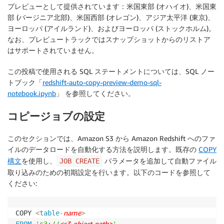
プレビューとして提供されています：米国東部 (オハイオ)、米国東
部 (バージニア北部)、米国西部 (オレゴン)、アジア太平洋 (東京)、
ヨーロッパ (アイルランド)、およびヨーロッパ (ストックホルム)。
なお、プレビュートラックではスナップショットからのリストア
はサポートされていません。
この投稿で使用される SQL ステートメントについては、SQL ノー
トブック「
redshift-auto-copy-preview-demo-sql-
notebook.ipynb
」 を参照してください。
コピージョブの設定
このセクションでは、Amazon S3 から Amazon Redshift へのファ
イルのデータロードを自動化する方法を説明します。既存の
COPY
構文
を使用し、
パラメータを追加して自動ファイル
JOB CREATE
取り込みのための初期設定を行います。以下のコードを参照して
ください:
name
COPY 
<
table
-
>
<s3-object-path>