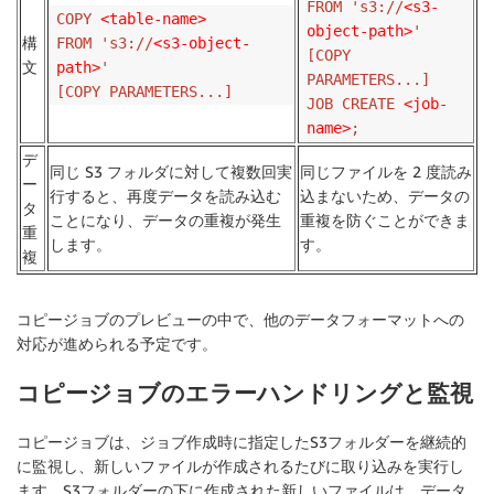
FROM 's3://
<s3-
COPY
<table-name>
object-path>
'
構
FROM 's3://
<s3-object-
[COPY
文
path>
'
PARAMETERS...]
[COPY PARAMETERS...]
JOB CREATE
<job-
name>
;
デ
同じ S3 フォルダに対して複数回実
同じファイルを 2 度読み
ー
行すると、再度データを読み込む
込まないため、データの
タ
ことになり、データの重複が発生
重複を防ぐことができま
重
します。
す。
複
コピージョブのプレビューの中で、他のデータフォーマットへの
対応が進められる予定です。
コピージョブのエラーハンドリングと監視
コピージョブは、ジョブ作成時に指定したS3フォルダーを継続的
に監視し、新しいファイルが作成されるたびに取り込みを実行し
ます。S3フォルダーの下に作成された新しいファイルは、データ