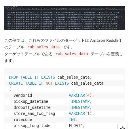
この例では、これらのファイルのターゲットは Amazon Redshift
のテーブル
です。
cab_sales_data
ターゲットテーブルである
テーブルを定義し
cab_sales_data
ます。
DROP
TABLE
IF
EXISTS
 cab_sales_data
;
CREATE
TABLE
IF
NOT
EXISTS
(
  vendorid                
VARCHAR
(
4
)
,
  pickup_datetime         
TIMESTAMP
,
  dropoff_datetime        
TIMESTAMP
,
  store_and_fwd_flag      
VARCHAR
(
1
)
,
  ratecode                
INT
,
  pickup_longitude        FLOAT4
,