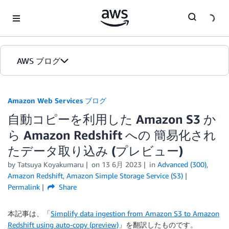
Skip to Main Content
AWS ブログ
ホーム
Amazon Web Services ブログ
自動コピーを利用した Amazon S3 か
カテゴリ
ら Amazon Redshift への 簡易化され
エディション
たデータ取り込み (プレビュー)
by
Tatsuya Koyakumaru
on
13 6月 2023
in
Advanced (300)
,
Amazon Redshift
,
Amazon Simple Storage Service (S3)
Permalink
Share
本記事は、「
Simplify data ingestion from Amazon S3 to Amazon
Redshift using auto-copy (preview)
」を翻訳したものです。