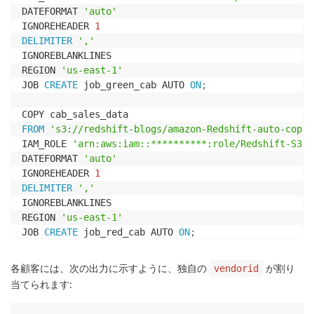
DATEFORMAT 
'auto'
IGNOREHEADER 
1
DELIMITER
','
IGNOREBLANKLINES

REGION 
'us-east-1'
JOB 
CREATE
 job_green_cab AUTO 
ON
;
FROM
's3://redshift-blogs/amazon-Redshift-auto-copy/
IAM_ROLE 
'arn:aws:iam::**********:role/Redshift-S3'
DATEFORMAT 
'auto'
IGNOREHEADER 
1
DELIMITER
','
IGNOREBLANKLINES

REGION 
'us-east-1'
JOB 
CREATE
 job_red_cab AUTO 
ON
;
各顧客には、次の出力に示すように、独自の
が割り
vendorid
当てられます: