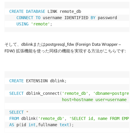
CREATE
DATABASE
 LINK remote_db

CONNECT
TO
 username IDENTIFIED 
BY
 password

USING
'remote'
;
そして、dblinkまたはpostgresql_fdw (Foreign Data Wrapper –
FDW) 拡張機能を使った同様の機能を実現する方法がこちらです:
CREATE
 EXTENSION dblink
;
SELECT
 dblink_connect
(
'remote_db'
,
'dbname=postgres 
                      host=hostname user=username pa
SELECT
*
FROM
 dblink
(
'remote_db'
,
'SELECT id, name FROM EMPLO
AS
 p
(
id 
int
,
fullname 
text
)
;