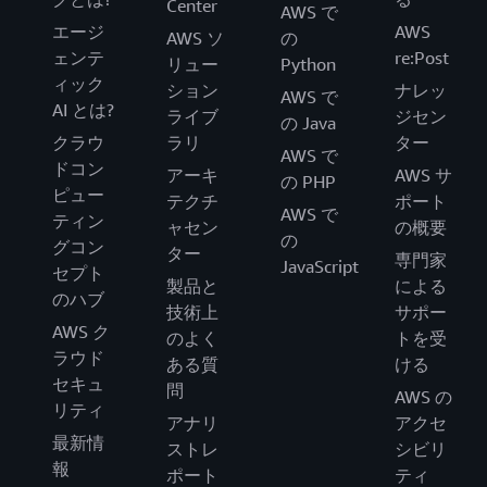
Center
AWS で
エージ
AWS
AWS ソ
の
ェンテ
re:Post
リュー
Python
ィック
ション
ナレッ
AWS で
AI とは?
ライブ
ジセン
の Java
クラウ
ラリ
ター
AWS で
ドコン
アーキ
AWS サ
の PHP
ピュー
テクチ
ポート
AWS で
ティン
ャセン
の概要
の
グコン
ター
専門家
JavaScript
セプト
製品と
による
のハブ
技術上
サポー
AWS ク
のよく
トを受
ラウド
ある質
ける
セキュ
問
AWS の
リティ
アナリ
アクセ
最新情
ストレ
シビリ
報
ポート
ティ