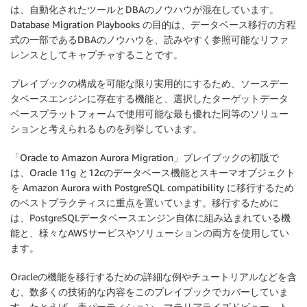
は、自動化されたツールとDBAのノウハウが混在しています。
Database Migration Playbooks の目的は、データベース移行の方程
式の一部であるDBAのノウハウを、読みやすく参照可能なリファ
レンスとしてキャプチャすることです。
プレイブックの構成を可能な限り実用的にするため、ソースデー
タベースエンジンに存在する機能と、選択したターゲットデータ
ベースプラットフォームで使用可能な最も優れた同等のソリュー
ションと考えられるものを列挙しています。
「Oracle to Amazon Aurora Migration」プレイブックの初版で
は、Oracle 11g と12cのデータベース機能とスキーマオブジェクト
を Amazon Aurora with PostgreSQL compatibility に移行するため
のベストプラクティスに重点を置いています。移行するために
は、PostgreSQLデータベースエンジン自体に組み込まれている機
能と、様々なAWSサービスやソリューションの両方を使用してい
ます。
Oracleの機能を移行するための詳細な例やチュートリアルなどを含
む、数多くの技術的な内容をこのプレイブックでカバーしていま
す。たとえば、表パーティション、マテリアライズドビュー、ト