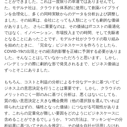
ことができました。これは一度限りの幸運ではありませんでし
た。モデルナ社は、クラウドを体系的に使用して創薬パイプライ
ンを合理化し、多くの同時実験からのデータを分析および調整し
ました。その結果は、会社にとっても人類にとっても劇的な価値
がありました。 さらに重要なのは、その価値はITコストの最適化
ではなく、イノベーション、市場投入までの時間、そして先駆者
となることにあったことです。モデルナ社がクラウドの取り組み
を始めたときに、「完全な」ビジネスケースを作ろうとしたら、
COVID-19の出現とその経済的影響を正確に予測する必要がありま
した。そんなことはしていなかっただろうと思います。 しかし、
パンデミックの際に劇的な形で発見されるまで、ビジネス価値は
ずっとそこにありました。
もちろん、コストと利益の分析による十分なデータに基づいてビ
ジネス上の意思決定を行うことは重要です。 しかし、クラウドの
メリットのごく一部のみに基づく分析は、悪くはないにしても、
質の低い意思決定と大きな機会費用（他の選択肢を選んでいれば
得られたはずの、犠牲となった価値）につながる可能性がありま
す。これらの定量化が難しい要因をどのようにビジネスケースに
含めることができるでしょうか。 1つの方法は、マッキンゼーの分
析結果に基づいてそれらを推定し、その値を自社が活用しなけれ