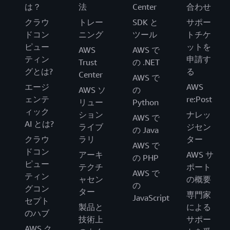
は？
法
Center
合わせ
クラウ
トレー
SDK と
サポー
ドコン
ニング
ツール
トチケ
ピュー
ットを
AWS
AWS で
ティン
申請す
Trust
の .NET
グとは?
る
Center
AWS で
エージ
AWS
AWS ソ
の
ェンテ
re:Post
リュー
Python
ィック
ション
ナレッ
AWS で
AI とは?
ライブ
ジセン
の Java
クラウ
ラリ
ター
AWS で
ドコン
アーキ
AWS サ
の PHP
ピュー
テクチ
ポート
AWS で
ティン
ャセン
の概要
の
グコン
ター
専門家
JavaScript
セプト
製品と
による
のハブ
技術上
サポー
AWS ク