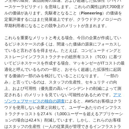
ン主導の成長、製品開発の加速、および超越した拡張性（ハイパ
ースケーラビリティ）を意味します。 これらの属性は約7,700億ド
ルの価値があります。
先駆者となること（Pioneering）
の価値を
定量評価するにはまだ発展途上ですが、クラウドテクノロジーの
早期利用者になることの競争上のメリットが含まれます。
これらを重要なメリットと考える場合、今日の企業が作成してい
るビジネスケースの多くは、間違った価値の源泉にフォーカスし
ていると言わざるを得ません。たとえば、コンピューティングと
ストレージインフラストラクチャの総所有コスト（TCO）に基づ
いてビジネスケースを作成する場合、マッキンゼーがITコストの最
適化と呼んでいるものの一部と、おそらく超越した拡張性に起因
する価値の一部のみを検討していることになります。 「一部の
み」と言っているのは、スタッフの生産性、セキュリティの向
上、および可用性（優先度の高いインシデントの削減によって測
定される）のメリットを見ていない可能性があるためです。
アマ
ゾンウェブサービスの独自の調査
によると、AWSのお客様はクラ
ウドを使用しない企業と比較して、ユーザーあたりのインフラス
トラクチャコストを27.4％（1,000ユーザーを超えるアプリケーシ
ョンの場合は42.4％）削減しています。しかし、これらのお客様
はスタッフの生産性（一人の従業員が管理できるインフラストラ