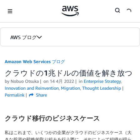
Skip to Main Content
AWS ブログ
ホーム
Amazon Web Services ブログ
クラウドの1兆ドルの価値を解き放つ
カテゴリ
by
Nobuo Otsuka
on
14 4月 2022
in
Enterprise Strategy
,
エディション
Innovation and Reinvention
,
Migration
,
Thought Leadership
Permalink
Share
クラウド移行のビジネスケース
私はこれまで、いくつかの企業がクラウドのビジネスケース（大
きな投資や戦略的取り組みを行う際に、それによって組織が得ら