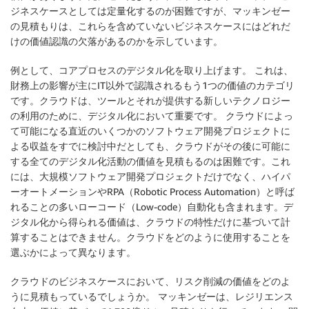
ジネスケースとしては定量化するのが困難ですが、マッキンゼー
の見積もりは、これらを含めていないビジネスケースにはどれだ
けの価値認識の欠落があるのかを示しています。
例として、コアプロセスのデジタル化を取り上げます。 これは、
財務上の影響が主にIT以外で認識されるもう1つの価値のカテゴリ
です。クラウドは、ツールとそれが提供する新しいテクノロジー
の利用のために、デジタル化において重要です。 クラウドによっ
て可能になる直近のいくつかのソフトウェア開発プロジェクトに
よる収益をすでに検討中だとしても、クラウドがその後に可能に
する全てのデジタル化活動の価値を見積もるのは困難です。これ
には、大規模ソフトウェア開発プロジェクトだけでなく、ハイパ
ーオートメーションやRPA（Robotic Process Automation）と呼ば
れることの多いローコード（Low-code）自動化も含まれます。デ
ジタル化から得られる価値は、クラウドの特性だけに基づいて計
算することはできません。クラウドをどのように使用することを
選ぶかによって異なります。
クラウドのビジネスケースにおいて、リスク削減の価値をどのよ
うに見積もっているでしょうか。 マッキンゼーは、レジリエンス