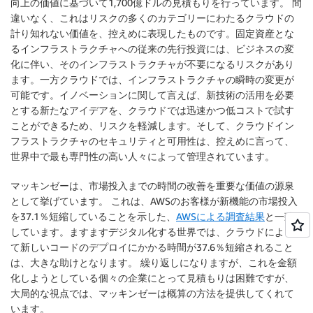
向上の価値に基づいて1,700億ドルの見積もりを行っています。 間
違いなく、これはリスクの多くのカテゴリーにわたるクラウドの
計り知れない価値を、控えめに表現したものです。固定資産とな
るインフラストラクチャへの従来の先行投資には、ビジネスの変
化に伴い、そのインフラストラクチャが不要になるリスクがあり
ます。一方クラウドでは、インフラストラクチャの瞬時の変更が
可能です。イノベーションに関して言えば、新技術の活用を必要
とする新たなアイデアを、クラウドでは迅速かつ低コストで試す
ことができるため、リスクを軽減します。そして、クラウドイン
フラストラクチャのセキュリティと可用性は、控えめに言って、
世界中で最も専門性の高い人々によって管理されています。
マッキンゼーは、市場投入までの時間の改善を重要な価値の源泉
として挙げています。 これは、AWSのお客様が新機能の市場投入
を37.1％短縮していることを示した、
AWSによる調査結果
と一致
しています。ますますデジタル化する世界では、クラウドによっ
て新しいコードのデプロイにかかる時間が37.6％短縮されること
は、大きな助けとなります。 繰り返しになりますが、これを金額
化しようとしている個々の企業にとって見積もりは困難ですが、
大局的な視点では、マッキンゼーは概算の方法を提供してくれて
います。