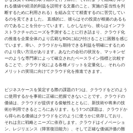
れる価値や経済的利益を説明する文書のこと。実施の妥当性を判
断するために利用される）を組み立てて精査するのに苦労してい
るのを見てきました。 直感的に、彼らはその投資が根拠のあるも
のであることを分かっています。しかしながら、彼らはインフラ
ストラクチャのニーズを予測することに行き詰まり、クラウド化
の推進を企業全体のより広範なROIに結び付けることに困難を感じ
ています。幸い、クラウドから期待できる利益を明確にするため
のより良い方法があります。あなたの会社の状況を、マッキンゼ
ーのような専門家によって確立されたベースライン指標と比較す
ることで、クラウド化による各種メリットを定量化し、それらの
メリットの実現に向けてクラウド化を推進できます。
ビジネスケースを策定する際の課題の1つは、クラウドをどのよう
に使用するかを事前に正確に把握できないことです。クラウドの
価値は、クラウドが提供する俊敏性とともに、新技術や将来の技
術が利用できるところにあります。もう1つの課題は、クラウドか
ら得られる価値はクラウドをどのように使うかに依存しており、
それは主に戦略とニーズに依存します。クラウドはイノベーショ
ン、レジリエンス（障害復旧能力）、そして正確な価値評価の難