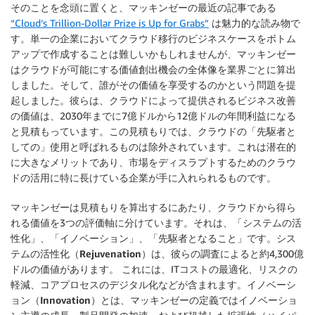
そのことを念頭に置くと、マッキンゼーの最近の記事である
“Cloud’s Trillion-Dollar Prize is Up for Grabs”
は魅力的な読み物で
す。単一の企業においてクラウド移行のビジネスケースをボトム
アップで作成することは難しいかもしれませんが、マッキンゼー
はクラウドが可能にする価値創出機会の全体像を業界ごとに算出
しました。そして、誰がその価値を享受するのかという問題を提
起しました。彼らは、クラウドによって提供されるビジネス改善
の価値は、2030年までに7億ドルから12億ドルの年間利益になる
と見積もっています。この見積もりでは、クラウドの「先駆者と
しての」使用と呼ばれるものは除外されています。これは潜在的
に大きなメリットであり、市場をディスラプトするためのクラウ
ドの活用に特に長けている企業が手に入れられるものです。
マッキンゼーは見積もりを算出するにあたり、クラウドから得ら
れる価値を3つの評価軸に分けています。それは、「システムの活
性化」、「イノベーション」、「先駆者となること」です。
シス
テムの活性化（Rejuvenation）
は、彼らの調査によると約4,300億
ドルの価値があります。 これには、ITコストの最適化、リスクの
軽減、コアプロセスのデジタル化などが含まれます。
イノベーシ
ョン（Innovation）
とは、マッキンゼーの定義ではイノベーショ