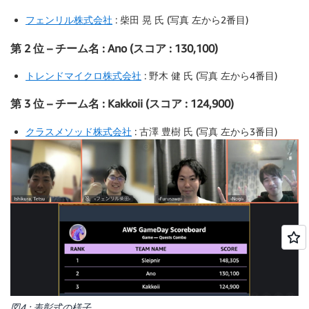
フェンリル株式会社
: 柴田 晃 氏 (写真 左から2番目)
第 2 位 – チーム名 : Ano (スコア : 130,100)
トレンドマイクロ株式会社
: 野木 健 氏 (写真 左から4番目)
第 3 位 – チーム名 : Kakkoii (スコア : 124,900)
クラスメソッド株式会社
: 古澤 豊樹 氏 (写真 左から3番目)
図4 : 表彰式の様子