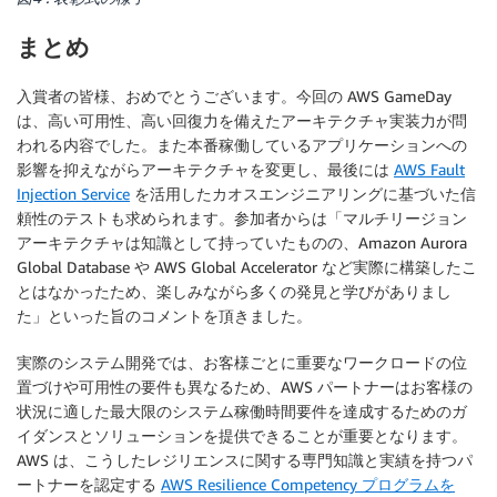
まとめ
入賞者の皆様、おめでとうございます。今回の AWS GameDay
は、高い可用性、高い回復力を備えたアーキテクチャ実装力が問
われる内容でした。また本番稼働しているアプリケーションへの
影響を抑えながらアーキテクチャを変更し、最後には
AWS Fault
Injection Service
を活用したカオスエンジニアリングに基づいた信
頼性のテストも求められます。参加者からは「マルチリージョン
アーキテクチャは知識として持っていたものの、Amazon Aurora
Global Database や AWS Global Accelerator など実際に構築したこ
とはなかったため、楽しみながら多くの発見と学びがありまし
た」といった旨のコメントを頂きました。
実際のシステム開発では、お客様ごとに重要なワークロードの位
置づけや可用性の要件も異なるため、AWS パートナーはお客様の
状況に適した最大限のシステム稼働時間要件を達成するためのガ
イダンスとソリューションを提供できることが重要となります。
AWS は、こうしたレジリエンスに関する専門知識と実績を持つパ
ートナーを認定する
AWS Resilience Competency プログラムを