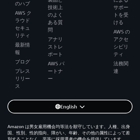
のハブ
技術上
サポー
AWS ク
のよく
トを受
ラウド
ある質
ける
セキュ
問
AWS の
リティ
アナリ
アクセ
最新情
ストレ
シビリ
報
ポート
ティ
ブログ
AWS パ
法務関
プレス
ートナ
連
リリー
ー
ス
English
Amazon は男女雇用機会均等法を順守しています。人種、出身
国、性別、性的指向、障がい、年齢、その他の属性によって差
別することなく、平等に採用選考の機会を提供しています。