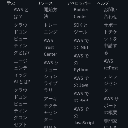
学ぶ
リソース
デベロッパー
ヘルプ
AWS と
開始方
Builder
お問い
は？
法
Center
合わせ
クラウ
トレー
SDK と
サポー
ドコン
ニング
ツール
トチケ
ピュー
ットを
AWS
AWS で
ティン
申請す
Trust
の .NET
グとは?
る
Center
AWS で
エージ
AWS
AWS ソ
の
ェンテ
re:Post
リュー
Python
ィック
ション
ナレッ
AWS で
AI とは?
ライブ
ジセン
の Java
クラウ
ラリ
ター
AWS で
ドコン
アーキ
AWS サ
の PHP
ピュー
テクチ
ポート
AWS で
ティン
ャセン
の概要
の
グコン
ター
専門家
JavaScript
セプト
製品と
による