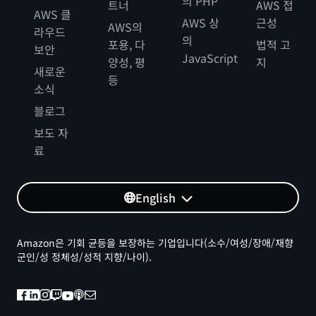
의 PHP
트너
AWS 접
AWS 클
AWS 상
근성
AWS의
라우드
의
포용, 다
법적 고
보안
JavaScript
양성, 평
지
새로운
등
소식
블로그
보도 자
료
English
Amazon은 기회 균등을 보장하는 기업입니다(소수/여성/장애/재향
군인/성 정체성/성적 지향/나이).