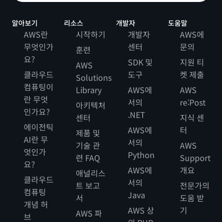
알아보기
리소스
개발자
도움말
AWS란
시작하기
개발자
AWS에
무엇인가
센터
문의
훈련
요?
SDK 및
지원 티
AWS
클라우드
도구
켓 제출
Solutions
컴퓨팅이
Library
AWS에
AWS
란 무엇
서의
re:Post
아키텍처
인가요?
.NET
센터
지식 센
에이전틱
AWS에
터
제품 및
AI란 무
서의
기술 관
AWS
엇인가
Python
련 FAQ
Support
요?
AWS에
개요
애널리스
클라우드
서의
트 보고
전문가의
컴퓨팅
Java
서
도움 받
개념 허
AWS 상
기
AWS 파
브