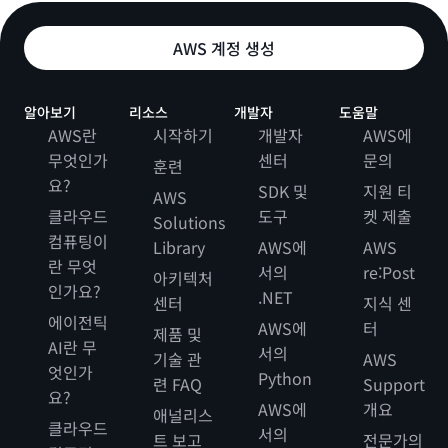
AWS 계정 생성
알아보기
리소스
개발자
도움말
AWS란
시작하기
개발자
AWS에
무엇인가
센터
문의
훈련
요?
SDK 및
지원 티
AWS
클라우드
도구
켓 제출
Solutions
컴퓨팅이
Library
AWS에
AWS
란 무엇
서의
re:Post
아키텍처
인가요?
.NET
센터
지식 센
에이전틱
AWS에
터
제품 및
AI란 무
서의
기술 관
AWS
엇인가
Python
련 FAQ
Support
요?
AWS에
개요
애널리스
클라우드
서의
트 보고
전문가의