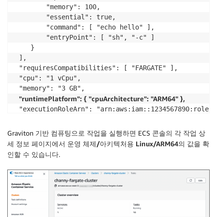
        "memory": 100,

        "essential": true,

        "command": [ "echo hello" ],

        "entryPoint": [ "sh", "-c" ]

    }

 ],

 "requiresCompatibilities": [ "FARGATE" ],

 "cpu": "1 vCpu",

 "memory": "3 GB",

"runtimePlatform": { "cpuArchitecture": "ARM64" },
 "executionRoleArn": "arn:aws:iam::1234567890:role/e
}
Graviton 기반 컴퓨팅으로 작업을 실행하면 ECS 콘솔의 각 작업 상
세 정보 페이지에서
운영 체제/아키텍처
용
Linux/ARM64
의 값을 확
인할 수 있습니다.