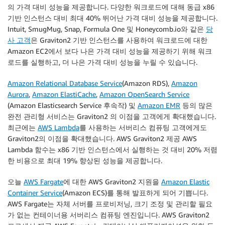
의 가격 대비 성능을 제공합니다. 다양한 워크로드에 대해 동급 x86
기반 인스턴스 대비 최대 40% 뛰어난 가격 대비 성능을 제공합니다.
Intuit, SmugMug, Snap, Formula One 및 Honeycomb.io와 같은
당
사 고객
은 Graviton2 기반 인스턴스를 사용하여 워크로드에 대한
Amazon EC2에서 보다 나은 가격 대비 성능을 제공하기 위해 워크
로드를 실행하고, 더 나은 가격 대비 성능을 누릴 수 있습니다.
Amazon Relational Database Service
(Amazon RDS),
Amazon
Aurora
,
Amazon ElastiCache
,
Amazon OpenSearch Service
(Amazon Elasticsearch Service 후속작) 및
Amazon EMR
등의 많은
완전 관리형 서비스는 Graviton2 의 이점을 고객에게 확대했습니다.
최근에는
AWS Lambda
를 사용하는 서버리스 컴퓨팅 고객에게도
Graviton2의 이점을 확대했습니다. AWS Graviton2 제공 AWS
Lambda 함수는 x86 기반 인스턴스에서 실행하는 것 대비 20% 저렴
한 비용으로 최대 19% 향상된 성능을 제공합니다.
오늘
AWS Fargate
에 대한 AWS Graviton2 지원을
Amazon Elastic
Container Service
(Amazon ECS)를 통해 발표하게 되어 기쁩니다.
AWS Fargate는 자체 서버를 프로비저닝, 크기 조정 및 관리할 필요
가 없는 컨테이너용 서버리스 컴퓨팅 엔진입니다. AWS Graviton2