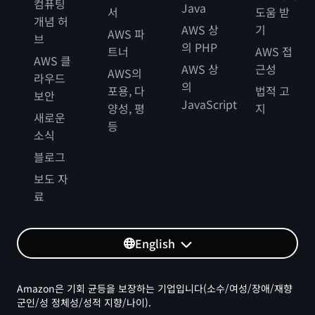
컴퓨팅
Java
서
도움 받
개념 허
AWS 상
기
AWS 파
브
의 PHP
트너
AWS 접
AWS 클
AWS 상
근성
AWS의
라우드
의
포용, 다
법적 고
보안
JavaScript
양성, 평
지
새로운
등
소식
블로그
보도 자
료
English
Amazon은 기회 균등을 보장하는 기업입니다(소수/여성/장애/재향
군인/성 정체성/성적 지향/나이).