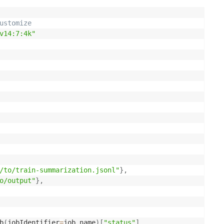
ustomize
v14:7:4k"
/to/train-summarization.jsonl"
}
,
o/output"
}
,
b
(
jobIdentifier
=
job_name
)
[
"status"
]