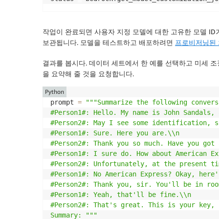
작업이 완료되면 사용자 지정 모델에 대한 고유한 모델 ID가 
보관됩니다. 모델을 테스트하고 배포하려면
프로비저닝된
결과를 봅시다. 데이터 세트에서 한 예를 선택하고 미세 조
을 요약해 줄 것을 요청합니다.
Python
prompt 
=
"""Summarize the following convers
#Person1#: Hello. My name is John Sandals, 
#Person2#: May I see some identification, s
#Person1#: Sure. Here you are.\\n

#Person2#: Thank you so much. Have you got 
#Person1#: I sure do. How about American Ex
#Person2#: Unfortunately, at the present ti
#Person1#: No American Express? Okay, here'
#Person2#: Thank you, sir. You'll be in roo
#Person1#: Yeah, that'll be fine.\\n

#Person2#: That's great. This is your key, 
Summary: """