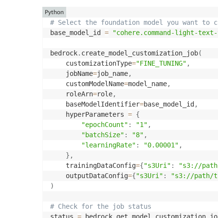
Python
# Select the foundation model you want to c
base_model_id 
=
"cohere.command-light-text-
bedrock
.
create_model_customization_job
(
    customizationType
=
"FINE_TUNING"
,
    jobName
=
job_name
,
    customModelName
=
model_name
,
    roleArn
=
role
,
    baseModelIdentifier
=
base_model_id
,
    hyperParameters 
=
{
"epochCount"
:
"1"
,
"batchSize"
:
"8"
,
"learningRate"
:
"0.00001"
,
}
,
    trainingDataConfig
=
{
"s3Uri"
:
"s3://path
    outputDataConfig
=
{
"s3Uri"
:
"s3://path/t
)
# Check for the job status
status 
=
 bedrock
.
get_model_customization_jo