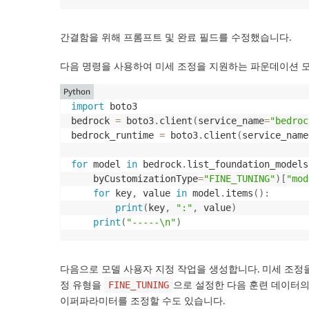
간결함을 위해 프롬프트 및 완료 필드를 수정했습니다.
다음 명령을 사용하여 미세 조정을 지원하는 파운데이션 모
Python
import
 boto3 

bedrock 
=
 boto3
.
client
(
service_name
=
"bedroc
bedrock_runtime 
=
 boto3
.
client
(
service_name
for
 model 
in
 bedrock
.
list_foundation_models
    byCustomizationType
=
"FINE_TUNING"
)
[
"mod
for
 key
,
 value 
in
 model
.
items
(
)
:
print
(
key
,
":"
,
 value
)
print
(
"-----\n"
)
다음으로 모델 사용자 지정 작업을 생성합니다. 미세 조정을 지원
정 유형을
으로 설정한 다음 훈련 데이터의 
FINE_TUNING
이퍼파라미터를 조정할 수도 있습니다.