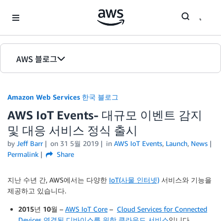
Skip to Main Content
AWS 블로그
홈
Amazon Web Services 한국 블로그
에디션
AWS IoT Events- 대규모 이벤트 감지
및 대응 서비스 정식 출시
by
Jeff Barr
on
31 5월 2019
in
AWS IoT Events
,
Launch
,
News
Permalink
Share
지난 수년 간, AWS에서는 다양한
IoT(사물 인터넷)
서비스와 기능을
제공하고 있습니다.
2015년 10월
–
AWS IoT Core
–
Cloud Services for Connected
Devices 연결된 디바이스를 위한 클라우드 서비스
입니다.