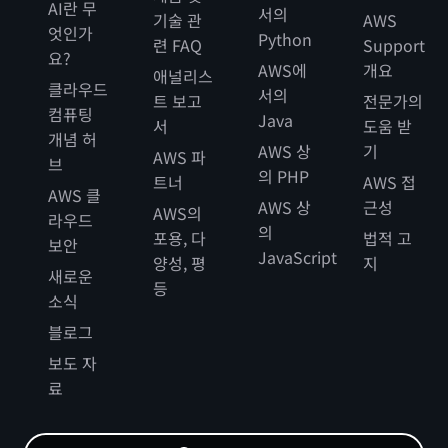
AI란 무
서의
기술 관
AWS
엇인가
Python
련 FAQ
Support
요?
AWS에
개요
애널리스
클라우드
서의
트 보고
전문가의
컴퓨팅
Java
서
도움 받
개념 허
AWS 상
기
AWS 파
브
의 PHP
트너
AWS 접
AWS 클
AWS 상
근성
AWS의
라우드
의
포용, 다
법적 고
보안
JavaScript
양성, 평
지
새로운
등
소식
블로그
보도 자
료