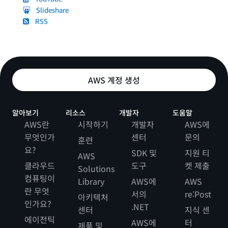
Slideshare
RSS
AWS 계정 생성
알아보기
리소스
개발자
도움말
AWS란
시작하기
개발자
AWS에
무엇인가
센터
문의
훈련
요?
SDK 및
지원 티
AWS
클라우드
도구
켓 제출
Solutions
컴퓨팅이
Library
AWS에
AWS
란 무엇
서의
re:Post
아키텍처
인가요?
.NET
센터
지식 센
에이전틱
AWS에
터
제품 및