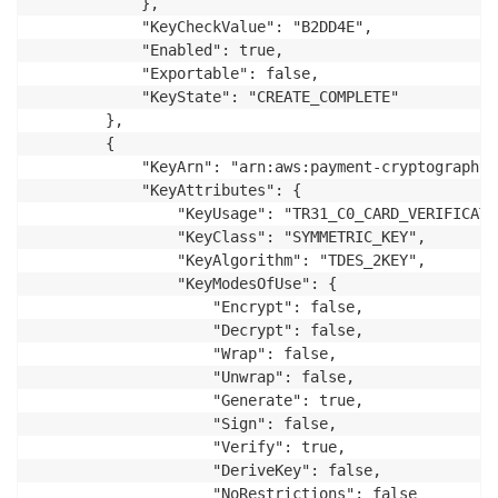
            },

            "KeyCheckValue": "B2DD4E",

            "Enabled": true,

            "Exportable": false,

            "KeyState": "CREATE_COMPLETE"

        },

        {

            "KeyArn": "arn:aws:payment-cryptography:
            "KeyAttributes": {

                "KeyUsage": "TR31_C0_CARD_VERIFICATI
                "KeyClass": "SYMMETRIC_KEY",

                "KeyAlgorithm": "TDES_2KEY",

                "KeyModesOfUse": {

                    "Encrypt": false,

                    "Decrypt": false,

                    "Wrap": false,

                    "Unwrap": false,

                    "Generate": true,

                    "Sign": false,

                    "Verify": true,

                    "DeriveKey": false,

                    "NoRestrictions": false
