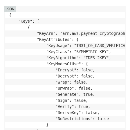
JSON
{

    "Keys": [

        {

            "KeyArn": "arn:aws:payment-cryptography:
            "KeyAttributes": {

                "KeyUsage": "TR31_C0_CARD_VERIFICATI
                "KeyClass": "SYMMETRIC_KEY",

                "KeyAlgorithm": "TDES_2KEY",

                "KeyModesOfUse": {

                    "Encrypt": false,

                    "Decrypt": false,

                    "Wrap": false,

                    "Unwrap": false,

                    "Generate": true,

                    "Sign": false,

                    "Verify": true,

                    "DeriveKey": false,

                    "NoRestrictions": false

                }
