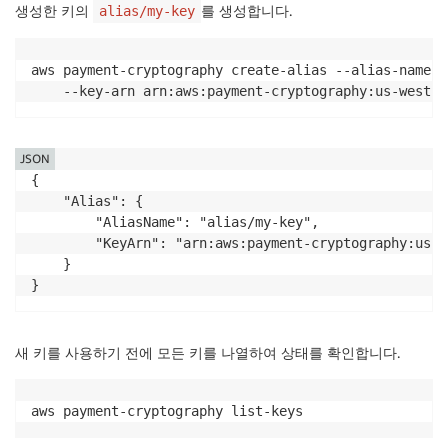
생성한 키의
를 생성합니다.
alias/my-key
aws payment-cryptography create-alias --alias-name a
    --key-arn arn:aws:payment-cryptography:us-west-2
JSON
{

    "Alias": {

        "AliasName": "alias/my-key",

        "KeyArn": "arn:aws:payment-cryptography:us-w
    }

}
새 키를 사용하기 전에 모든 키를 나열하여 상태를 확인합니다.
aws payment-cryptography list-keys