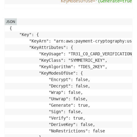
KeyModesOfUse
=
'{Generate=true,V
JSON
{

    "Key": {

        "KeyArn": "arn:aws:payment-cryptography:us-w
        "KeyAttributes": {

            "KeyUsage": "TR31_C0_CARD_VERIFICATION_KE
            "KeyClass": "SYMMETRIC_KEY",

            "KeyAlgorithm": "TDES_2KEY",

            "KeyModesOfUse": {

                "Encrypt": false,

                "Decrypt": false,

                "Wrap": false,

                "Unwrap": false,

                "Generate": true,

                "Sign": false,

                "Verify": true,

                "DeriveKey": false,

                "NoRestrictions": false
