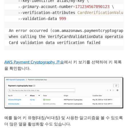
    --key-identifier alias/my-key 
\
    --primary-account-number
=
171234567890123
\
    --verification-attributes 
CardVerificationValue2
    --validation-data 
999
An error occurred 
(
com.amazonaws.paymentcryptography
when calling the VerifyCardValidationData operation:

Card validation data verification failed
AWS Payment Cryptography 콘솔
에서
키 보기
를 선택하여 키 목록
을 확인합니다.
예를 들어 키 유형(대칭/비대칭) 및 사용한 알고리즘을 볼 수 있도록
더 많은 열을 활성화할 수도 있습니다.