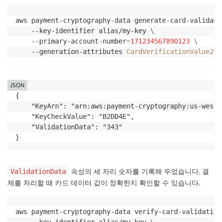
aws payment-cryptography-data generate-card-validati
    --key-identifier alias/my-key 
\
    --primary-account-number
=
171234567890123
\
    --generation-attributes 
CardVerificationValue2
=
{
JSON
{

    "KeyArn": "arn:aws:payment-cryptography:us-west-
    "KeyCheckValue": "B2DD4E",

    "ValidationData": "343"

}
속성의 세 자리 숫자를 기록해 두었습니다. 결
ValidationData
제를 처리할 때 카드 데이터 값이 정확한지 확인할 수 있습니다.
aws payment-cryptography-data verify-card-validation