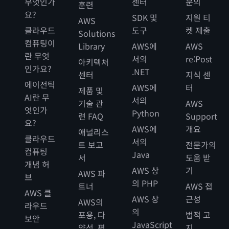
무엇인가
센터
문의
훈련
요?
SDK 및
지원 티
AWS
클라우드
도구
켓 제출
Solutions
컴퓨팅이
Library
AWS에
AWS
란 무엇
서의
re:Post
아키텍처
인가요?
.NET
센터
지식 센
에이전틱
AWS에
터
제품 및
AI란 무
서의
기술 관
AWS
엇인가
Python
련 FAQ
Support
요?
AWS에
개요
애널리스
클라우드
서의
트 보고
전문가의
컴퓨팅
Java
서
도움 받
개념 허
AWS 상
기
AWS 파
브
의 PHP
트너
AWS 접
AWS 클
AWS 상
근성
AWS의
라우드
의
포용, 다
법적 고
보안
JavaScript
양성, 평
지