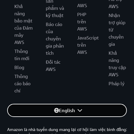
sản
AWS
Khả
AWS
phẩm và
năng
PHP
kỹ thuật
Nhận
bảo mật
trên
trợ giúp
Báo cáo
của Đám
AWS
từ
của
mây
chuyên
JavaScript
chuyên
AWS
gia
trên
gia phân
Thông
AWS
tích
Khả
tin mới
năng
Đối tác
Blog
truy cập
AWS
AWS
Thông
cáo báo
Pháp lý
chí
English
Amazon là nhà tuyển dung mang lại cơ hội làm việc bình đẳng: