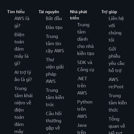
Tìm hiểu
Tài nguyên
Nhà phát
Trợ giúp
AWS là
Bắt đầu
triển
Liên hệ
Trung
gì?
với
Đào tạo
tâm
chúng
Điện
Trung
dành
tôi
toán
tâm tin
cho nhà
đám
Gửi
cậy AWS
kiến tạo
mây là
phiếu
Thư
SDK và
gì?
yêu cầu
viện giải
Công cụ
hỗ trợ
AI trợ lý
pháp
.NET
ảo là gì?
AWS
AWS
trên
re:Post
Trung
Trung
AWS
tâm khái
Trung
tâm kiến
Python
niệm về
tâm kiến
trúc
trên
điện
thức
Câu hỏi
AWS
toán
Tổng
thường
đám
Java
quan về
gặp về
mây
trên
Hỗ trợ