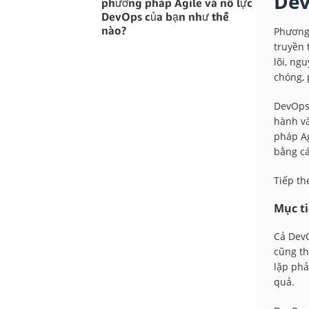
Dev
phương pháp Agile và nỗ lực
DevOps của bạn như thế
nào?
Phương
truyền 
lõi, ng
chóng, 
DevOps 
hành và
pháp Ag
bằng cá
Tiếp th
Mục t
Cả DevO
cũng th
lặp phả
quả.