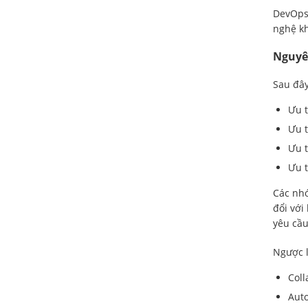
DevOps 
nghệ kh
Nguyê
Sau đây
Ưu t
Ưu t
Ưu 
Ưu t
Các nhó
đổi với
yêu cầu
Ngược l
Coll
Auto