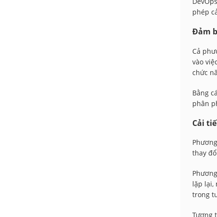
DevOps 
phép cả
Đảm b
Cả phươ
vào việ
chức nă
Bằng cá
phân ph
Cải ti
Phương 
thay đổ
Phương 
lặp lại
trong t
Tương t