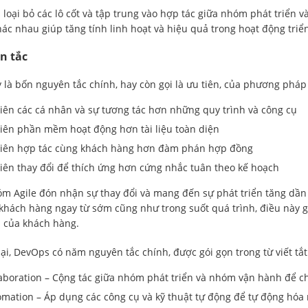
loại bỏ các lô cốt và tập trung vào hợp tác giữa nhóm phát triển 
ác nhau giúp tăng tính linh hoạt và hiệu quả trong hoạt động tri
n tắc
 là bốn nguyên tắc chính, hay còn gọi là ưu tiên, của phương pháp 
iên các cá nhân và sự tương tác hơn những quy trình và công cụ
iên phần mềm hoạt động hơn tài liệu toàn diện
tiên hợp tác cùng khách hàng hơn đàm phán hợp đồng
iên thay đổi để thích ứng hơn cứng nhắc tuân theo kế hoạch
m Agile đón nhận sự thay đổi và mang đến sự phát triển tăng dần v
 khách hàng ngay từ sớm cũng như trong suốt quá trình, điều này
 của khách hàng.
ại, DevOps có năm nguyên tắc chính, được gói gọn trong từ viết tắ
aboration – Cộng tác giữa nhóm phát triển và nhóm vận hành để c
mation – Áp dụng các công cụ và kỹ thuật tự động để tự động hóa n