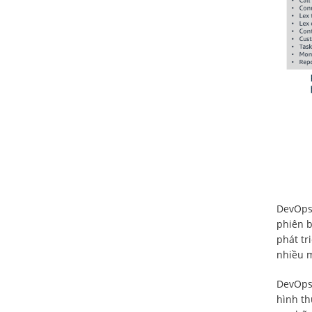
DevOps 
phiên b
phát tr
nhiều 
DevOps 
hình th