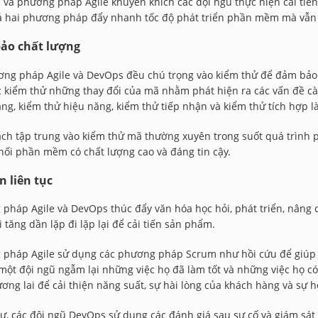
và phương pháp Agile khuyến khích các đội ngũ thực hiện cải tiến
 hai phương pháp đẩy nhanh tốc độ phát triển phần mềm mà vẫn d
ảo chất lượng
ng pháp Agile và DevOps đều chú trọng vào kiểm thử để đảm bảo 
c kiểm thử những thay đổi của mã nhằm phát hiện ra các vấn đề cà
ng, kiểm thử hiệu năng, kiểm thử tiếp nhận và kiểm thử tích hợp l
ch tập trung vào kiểm thử mã thường xuyên trong suốt quá trình ph
ối phần mềm có chất lượng cao và đáng tin cậy.
ến liên tục
pháp Agile và DevOps thúc đẩy văn hóa học hỏi, phát triển, nâng ca
i tăng dần lặp đi lặp lại để cải tiến sản phẩm.
pháp Agile sử dụng các phương pháp Scrum như hồi cứu để giúp th
, một đội ngũ ngẫm lại những việc họ đã làm tốt và những việc họ c
ương lai để cải thiện năng suất, sự hài lòng của khách hàng và sự h
ự, các đội ngũ DevOps sử dụng các đánh giá sau sự cố và giám sát dữ