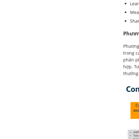
Lean
Meas
Shar
Phươn
Phương 
trong c
phân p
hợp. Tư
thường 