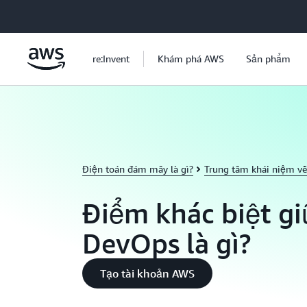
Chuyển đến nội dung chính
re:Invent
Khám phá AWS
Sản phẩm
Điện toán đám mây là gì?
Trung tâm khái niệm v
Điểm khác biệt gi
DevOps là gì?
Tạo tài khoản AWS