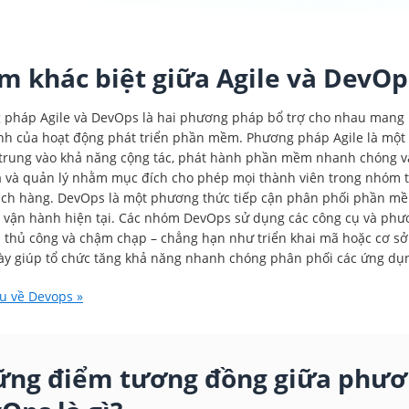
m khác biệt giữa Agile và DevOps
pháp Agile và DevOps là hai phương pháp bổ trợ cho nhau mang lạ
nh của hoạt động phát triển phần mềm. Phương pháp Agile là một
p trung vào khả năng cộng tác, phát hành phần mềm nhanh chóng và
 và quản lý nhằm mục đích cho phép mọi thành viên trong nhóm tập 
ch hàng. DevOps là một phương thức tiếp cận phân phối phần mềm 
à vận hành hiện tại. Các nhóm DevOps sử dụng các công cụ và phư
 thủ công và chậm chạp – chẳng hạn như triển khai mã hoặc cơ sở
y giúp tổ chức tăng khả năng nhanh chóng phân phối các ứng dụn
u về Devops »
ng điểm tương đồng giữa phươn