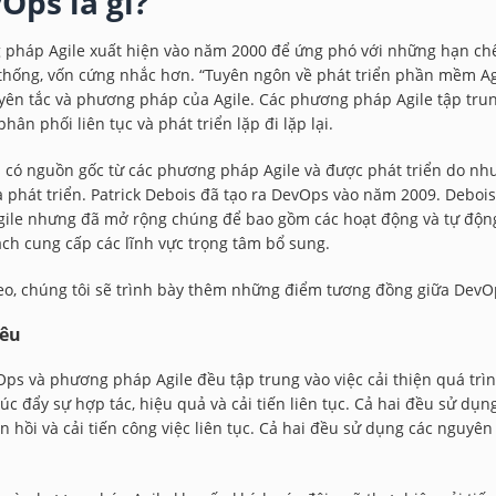
Ops là gì?
 pháp Agile xuất hiện vào năm 2000 để ứng phó với những hạn c
thống, vốn cứng nhắc hơn. “Tuyên ngôn về phát triển phần mềm Agil
uyên tắc và phương pháp của Agile. Các phương pháp Agile tập tru
phân phối liên tục và phát triển lặp đi lặp lại.
có nguồn gốc từ các phương pháp Agile và được phát triển do nhu
 phát triển. Patrick Debois đã tạo ra DevOps vào năm 2009. Debo
ile nhưng đã mở rộng chúng để bao gồm các hoạt động và tự độn
ch cung cấp các lĩnh vực trọng tâm bổ sung.
eo, chúng tôi sẽ trình bày thêm những điểm tương đồng giữa DevO
iêu
ps và phương pháp Agile đều tập trung vào việc cải thiện quá tr
úc đẩy sự hợp tác, hiệu quả và cải tiến liên tục. Cả hai đều sử dụ
n hồi và cải tiến công việc liên tục. Cả hai đều sử dụng các nguyên