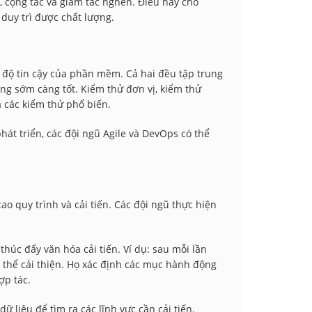
, cộng tác và giảm tắc nghẽn. Điều này cho
uy trì được chất lượng.
độ tin cậy của phần mềm. Cả hai đều tập trung
ng sớm càng tốt. Kiểm thử đơn vị, kiểm thử
à các kiểm thử phổ biến.
át triển, các đội ngũ Agile và DevOps có thể
o quy trình và cải tiến. Các đội ngũ thực hiện
úc đẩy văn hóa cải tiến. Ví dụ: sau mỗi lần
ó thể cải thiện. Họ xác định các mục hành động
ợp tác.
 liệu để tìm ra các lĩnh vực cần cải tiến.