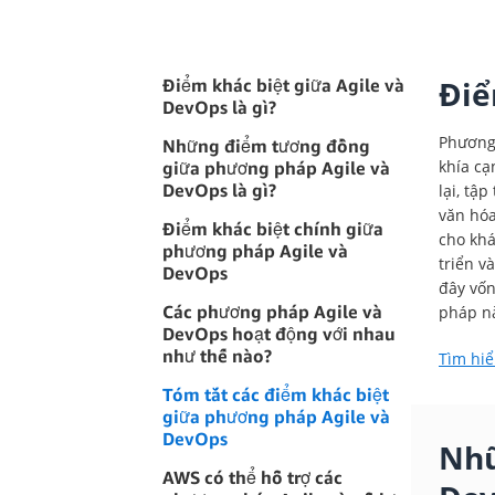
Điể
Điểm khác biệt giữa Agile và
DevOps là gì?
Phương 
Những điểm tương đồng
khía cạ
giữa phương pháp Agile và
DevOps là gì?
lại, tậ
văn hóa
Điểm khác biệt chính giữa
cho khá
phương pháp Agile và
triển v
DevOps
đây vốn
Các phương pháp Agile và
pháp nà
DevOps hoạt động với nhau
như thế nào?
Tìm hiể
Tóm tắt các điểm khác biệt
giữa phương pháp Agile và
DevOps
Nhữ
AWS có thể hỗ trợ các