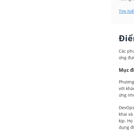
Tìm hiể
Điể
Các phư
ứng đượ
Mục đ
Phương 
với khá
ứng nhu
DevOps 
khai v
kịp. Họ
dụng đ