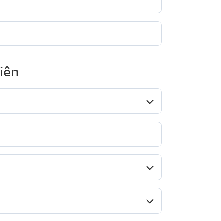
iên
ai trò công việc*
oại công ty*
Ngành*