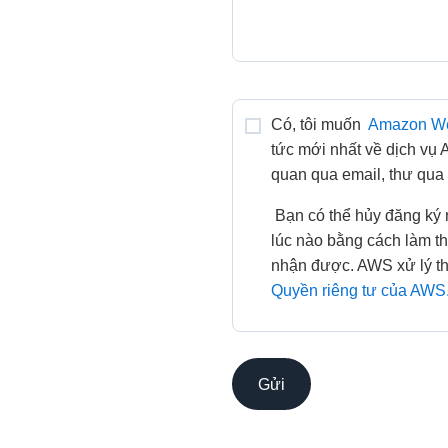
Có, tôi muốn 
Amazon We
tức mới nhất về dịch vụ 
quan qua email, thư qua
 Bạn có thể hủy đăng ký nhận tin tức về AWS và khuyến mãi bất cứ 
lúc nào bằng cách làm th
nhận được. AWS xử lý th
Quyền riêng tư của AWS
Gửi