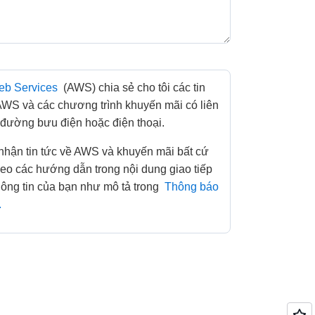
b Services
 (AWS) chia sẻ cho tôi các tin 
AWS và các chương trình khuyến mãi có liên 
 đường bưu điện hoặc điện thoại. 
eo các hướng dẫn trong nội dung giao tiếp 
ông tin của bạn như mô tả trong 
Thông báo 
.