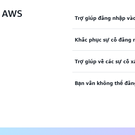
p AWS
Trợ giúp đăng nhập và
Khắc phục sự cố đăng 
Bạn cần hỗ trợ đăng nhập 
Xem tài liệu
Trợ giúp về các sự cố x
Bạn đã thử đăng nhập, như
Hoặc bạn không có thông ti
dùng gốc AWS?
Bạn vẫn không thể đăn
Thiết bị xác thực nhiều y
Xem giải pháp
Xem giải pháp
Nếu bạn vẫn không thể đăn
lòng điền vào biểu mẫu này
Xem biểu mẫu