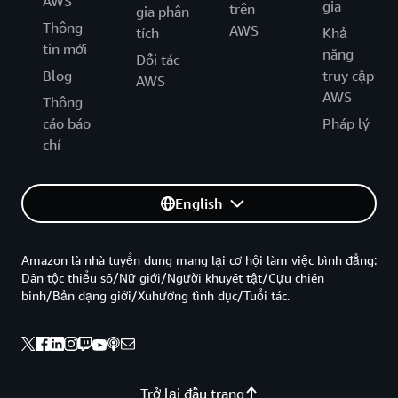
AWS
gia
trên
gia phân
Thông
AWS
tích
Khả
tin mới
năng
Đối tác
Blog
truy cập
AWS
AWS
Thông
cáo báo
Pháp lý
chí
English
Amazon là nhà tuyển dung mang lại cơ hội làm việc bình đẳng:
Dân tộc thiểu số/Nữ giới/Người khuyết tật/Cựu chiến
binh/Bản dạng giới/Xuhướng tình dục/Tuổi tác.
Trở lại đầu trang