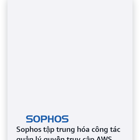
nơi. Người dùng cũng có thể đăng nhập qua Giao
diện dòng lệnh của AWS, các SDK của AWS hoặc
Ứng dụng di động Bảng điều khiển AWS bằng thông
tin chứng thực thư mục của họ để có trải nghiệm
xác thực nhất quán.
Sophos tập trung hóa công tác
quản lý quyền truy cập AWS