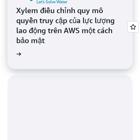
Xylem điều chỉnh quy mô
quyền truy cập của lực lượng
lao động trên AWS một cách
bảo mật
ển hình