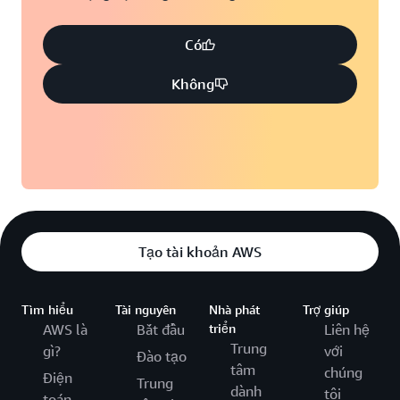
Có
Không
Tạo tài khoản AWS
Tìm hiểu
Tài nguyên
Nhà phát
Trợ giúp
AWS là
Bắt đầu
triển
Liên hệ
Trung
gì?
với
Đào tạo
tâm
chúng
Điện
Trung
dành
tôi
toán