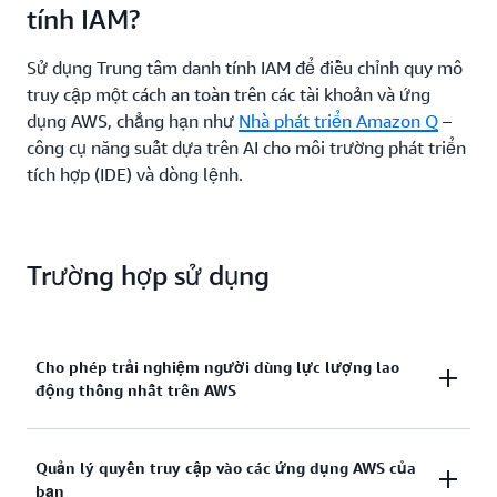
tính IAM?
dụng Trung tâm danh tính IAM với nguồn định danh
hiện có của bạn hoặc tạo thư mục mới và quản lý
Sử dụng Trung tâm danh tính IAM để điều chỉnh quy mô
quyền truy cập của lực lượng lao động vào một
truy cập một cách an toàn trên các tài khoản và ứng
phần hoặc toàn bộ môi trường AWS của bạn.
dụng AWS, chẳng hạn như
Nhà phát triển Amazon Q
–
công cụ năng suất dựa trên AI cho môi trường phát triển
tích hợp (IDE) và dòng lệnh.
Trường hợp sử dụng
Cho phép trải nghiệm người dùng lực lượng lao
động thống nhất trên AWS
Định cấu hình dịch vụ với nguồn định danh bạn đã
Quản lý quyền truy cập vào các ứng dụng AWS của
bạn
chọn — cho dù là Okta, Google Workspace,