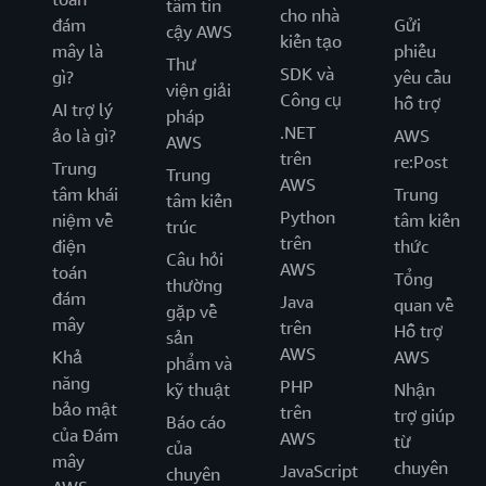
tâm tin
cho nhà
đám
Gửi
cậy AWS
kiến tạo
mây là
phiếu
Thư
SDK và
gì?
yêu cầu
viện giải
Công cụ
hỗ trợ
AI trợ lý
pháp
.NET
ảo là gì?
AWS
AWS
trên
re:Post
Trung
Trung
AWS
tâm khái
Trung
tâm kiến
Python
niệm về
tâm kiến
trúc
trên
điện
thức
Câu hỏi
AWS
toán
Tổng
thường
đám
Java
quan về
gặp về
mây
trên
Hỗ trợ
sản
AWS
Khả
AWS
phẩm và
năng
PHP
kỹ thuật
Nhận
bảo mật
trên
trợ giúp
Báo cáo
của Đám
AWS
từ
của
mây
chuyên
JavaScript
chuyên