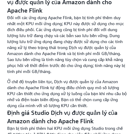
vụ được quản lý của Amazon dành cho
Apache Flink
Đối với các ứng dụng Apache Flink, bạn bị tính phí thêm duy
nhất một KPU mỗi ứng dụng; KPU này được sử dụng cho mục
đích điều phối. Các ứng dụng cũng bị tính phí đối với dung
lượng lưu trữ đang chạy và các bản sao lưu bền vững. Dung
lượng lưu trữ ứng dụng đang chạy được sử dụng cho các tính
năng xử lý theo trạng thái trong Dịch vụ được quản lý của
Amazon dành cho Apache Flink và bị tính phí mỗi GB/tháng.
Sao lưu bền vững là tính năng tùy chọn và cung cấp khả năng
phục hồi về thời điểm trước đó cho ứng dụng; tính năng này bị
tính phí mỗi GB/tháng.
Ở chế độ truyền liên tục, Dịch vụ được quản lý của Amazon
dành cho Apache Flink tự động điều chỉnh quy mô số lượng
KPU cần thiết cho ứng dụng xử lý luồng của bạn khi nhu cầu bộ
nhớ và điện toán biến động. Bạn có thể chọn cung cấp ứng
dụng của mình với số lượng KPU cần thiết.
Định giá Studio Dịch vụ được quản lý của
Amazon dành cho Apache Flink
Bạn bị tính phí thêm hai KPU mỗi ứng dụng Studio trong chế