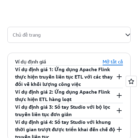
mỗi giây mỗi KPU đối với các ứng dụng phức tạp sử dụng
thuật toán máy học (ML) chuyên sâu. Với những lưu ý này,
hướng dẫn chung mà chúng tôi đưa ra trước khi kiểm thử ứng
dụng của bạn là 1 MB mỗi giây mỗi KPU.
Chủ đề trang
Ví dụ định giá
Mở tất cả
Ví dụ định giá 1: Ứng dụng Apache Flink
thực hiện truyền liên tục ETL với các thay
đổi về khối lượng công việc
Ví dụ định giá 2: Ứng dụng Apache Flink
Bạn sử dụng ứng dụng Apache Flink trong Dịch
thực hiện ETL hàng loạt
vụ được quản lý của Amazon dành cho Apache
Ví dụ định giá 3: Sổ tay Studio với bộ lọc
Flink để chuyển đổi và phân phối liên tục dữ liệu
Bạn sử dụng ứng dụng Apache Flink trong Dịch
truyền liên tục đơn giản
bản ghi được Luồng dữ liệu Kinesis của bạn thu
vụ được quản lý của Amazon dành cho Apache
Ví dụ định giá 4: Sổ tay Studio với khung
thập sang Amazon Simple Storage Service
Flink để chuyển đổi dữ liệu bản ghi trong
Bạn sử dụng Studio Dịch vụ được quản lý của
thời gian trượt được triển khai đến chế độ
(Amazon S3). Dữ liệu bản ghi được chuyển đổi
Amazon Simple Storage Service (Amazon S3) ở
Amazon dành cho Apache Flink để không ngừng
truyền liên tục