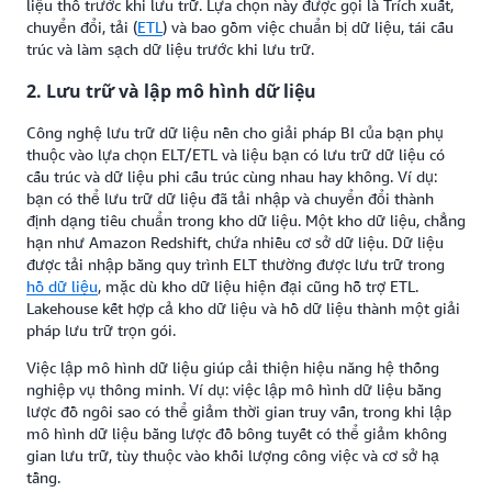
liệu thô trước khi lưu trữ. Lựa chọn này được gọi là Trích xuất,
chuyển đổi, tải (
ETL
) và bao gồm việc chuẩn bị dữ liệu, tái cấu
trúc và làm sạch dữ liệu trước khi lưu trữ.
2. Lưu trữ và lập mô hình dữ liệu
Công nghệ lưu trữ dữ liệu nền cho giải pháp BI của bạn phụ
thuộc vào lựa chọn ELT/ETL và liệu bạn có lưu trữ dữ liệu có
cấu trúc và dữ liệu phi cấu trúc cùng nhau hay không. Ví dụ:
bạn có thể lưu trữ dữ liệu đã tải nhập và chuyển đổi thành
định dạng tiêu chuẩn trong kho dữ liệu. Một kho dữ liệu, chẳng
hạn như Amazon Redshift, chứa nhiều cơ sở dữ liệu. Dữ liệu
được tải nhập bằng quy trình ELT thường được lưu trữ trong
hồ dữ liệu
, mặc dù kho dữ liệu hiện đại cũng hỗ trợ ETL.
Lakehouse kết hợp cả kho dữ liệu và hồ dữ liệu thành một giải
pháp lưu trữ trọn gói.
Việc lập mô hình dữ liệu giúp cải thiện hiệu năng hệ thống
nghiệp vụ thông minh. Ví dụ: việc lập mô hình dữ liệu bằng
lược đồ ngôi sao có thể giảm thời gian truy vấn, trong khi lập
mô hình dữ liệu bằng lược đồ bông tuyết có thể giảm không
gian lưu trữ, tùy thuộc vào khối lượng công việc và cơ sở hạ
tầng.