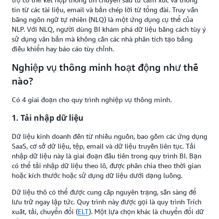
tin từ các tài liệu, email và bản chép lời từ tổng đài. Truy vấn
bằng ngôn ngữ tự nhiên (NLQ) là một ứng dụng cụ thể của
NLP. Với NLQ, người dùng BI khám phá dữ liệu bằng cách tùy ý
sử dụng văn bản mà không cần các nhà phân tích tạo bảng
điều khiển hay báo cáo tùy chỉnh.
Nghiệp vụ thông minh hoạt động như thế
nào?
Có 4 giai đoạn cho quy trình nghiệp vụ thông minh.
1. Tải nhập dữ liệu
Dữ liệu kinh doanh đến từ nhiều nguồn, bao gồm các ứng dụng
SaaS, cơ sở dữ liệu, tệp, email và dữ liệu truyền liên tục. Tải
nhập dữ liệu này là giai đoạn đầu tiên trong quy trình BI. Bạn
có thể tải nhập dữ liệu theo lô, được phân chia theo thời gian
hoặc kích thước hoặc sử dụng dữ liệu dưới dạng luồng.
Dữ liệu thô có thể được cung cấp nguyên trạng, sẵn sàng để
lưu trữ ngay lập tức. Quy trình này được gọi là quy trình Trích
xuất, tải, chuyển đổi (
ELT
). Một lựa chọn khác là chuyển đổi dữ