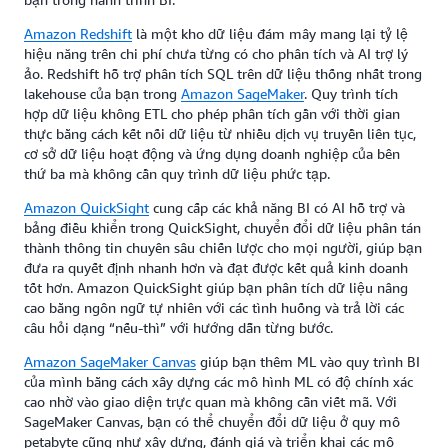
Amazon Redshift
là một kho dữ liệu đám mây mang lại tỷ lệ
hiệu năng trên chi phí chưa từng có cho phân tích và AI trợ lý
ảo. Redshift hỗ trợ phân tích SQL trên dữ liệu thống nhất trong
lakehouse của bạn trong
Amazon SageMaker
. Quy trình tích
hợp dữ liệu không ETL cho phép phân tích gần với thời gian
thực bằng cách kết nối dữ liệu từ nhiều dịch vụ truyền liên tục,
cơ sở dữ liệu hoạt động và ứng dụng doanh nghiệp của bên
thứ ba mà không cần quy trình dữ liệu phức tạp.
Amazon QuickSight
cung cấp các khả năng BI có AI hỗ trợ và
bảng điều khiển trong QuickSight, chuyển đổi dữ liệu phân tán
thành thông tin chuyên sâu chiến lược cho mọi người, giúp bạn
đưa ra quyết định nhanh hơn và đạt được kết quả kinh doanh
tốt hơn. Amazon QuickSight giúp bạn phân tích dữ liệu nâng
cao bằng ngôn ngữ tự nhiên với các tình huống và trả lời các
câu hỏi dạng “nếu-thì” với hướng dẫn từng bước.
Amazon SageMaker Canvas
giúp bạn thêm ML vào quy trình BI
của mình bằng cách xây dựng các mô hình ML có độ chính xác
cao nhờ vào giao diện trực quan mà không cần viết mã. Với
SageMaker Canvas, bạn có thể chuyển đổi dữ liệu ở quy mô
petabyte cũng như xây dựng, đánh giá và triển khai các mô