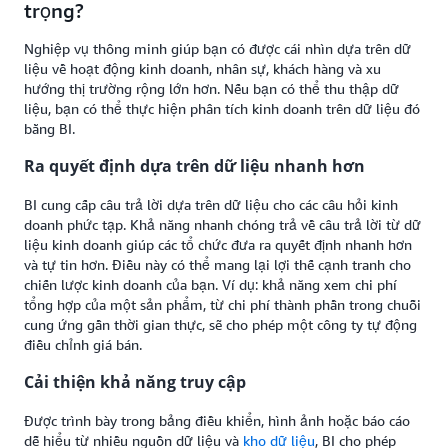
trọng?
Nghiệp vụ thông minh giúp bạn có được cái nhìn dựa trên dữ
liệu về hoạt động kinh doanh, nhân sự, khách hàng và xu
hướng thị trường rộng lớn hơn. Nếu bạn có thể thu thập dữ
liệu, bạn có thể thực hiện phân tích kinh doanh trên dữ liệu đó
bằng BI.
Ra quyết định dựa trên dữ liệu nhanh hơn
BI cung cấp câu trả lời dựa trên dữ liệu cho các câu hỏi kinh
doanh phức tạp. Khả năng nhanh chóng trả về câu trả lời từ dữ
liệu kinh doanh giúp các tổ chức đưa ra quyết định nhanh hơn
và tự tin hơn. Điều này có thể mang lại lợi thế cạnh tranh cho
chiến lược kinh doanh của bạn. Ví dụ: khả năng xem chi phí
tổng hợp của một sản phẩm, từ chi phí thành phần trong chuỗi
cung ứng gần thời gian thực, sẽ cho phép một công ty tự động
điều chỉnh giá bán.
Cải thiện khả năng truy cập
Được trình bày trong bảng điều khiển, hình ảnh hoặc báo cáo
dễ hiểu từ nhiều nguồn dữ liệu và
kho dữ liệu
, BI cho phép