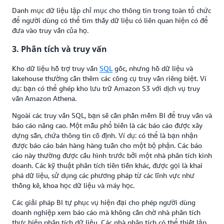
Danh mục dữ liệu lập chỉ mục cho thông tin trong toàn tổ chức
để người dùng có thể tìm thấy dữ liệu có liên quan hiện có để
đưa vào truy vấn của họ.
3. Phân tích và truy vấn
Kho dữ liệu hỗ trợ truy vấn
SQL
gốc, nhưng hồ dữ liệu và
lakehouse thường cần thêm các công cụ truy vấn riêng biệt. Ví
dụ: bạn có thể ghép kho lưu trữ Amazon S3 với dịch vụ truy
vấn Amazon Athena.
Ngoài các truy vấn SQL, bạn sẽ cần phần mềm BI để truy vấn và
báo cáo nâng cao. Một mẫu phổ biến là các báo cáo được xây
dựng sẵn, chứa thông tin cố định. Ví dụ: có thể là bạn nhận
được báo cáo bán hàng hàng tuần cho một bộ phận. Các báo
cáo này thường được cấu hình trước bởi một nhà phân tích kinh
doanh. Các kỹ thuật phân tích tiên tiến khác, được gọi là khai
phá dữ liệu, sử dụng các phương pháp từ các lĩnh vực như
thống kê, khoa học dữ liệu và máy học.
Các giải pháp BI tự phục vụ hiện đại cho phép người dùng
doanh nghiệp xem báo cáo mà không cần chờ nhà phân tích
thực hiện phân tích dữ liệu. Các nhà phân tích có thể thiết lập