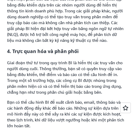
bảng điều khiển dựa trên các nhóm người dùng để hiển thị
thông tin kinh doanh phù hợp. Trong các giải pháp khác, người
dùng doanh nghiệp có thể tạo truy vấn trong phần mềm để
truy cập báo cáo mà không cần nhà phân tích can thiệp. Các
giải pháp BI hiện đại kết hợp truy vấn bằng ngôn ngữ tự nhiên
(NLQ), được hỗ trợ bởi công nghệ máy học, để phân tích dữ
liệu mà không cần bất kỳ kỹ năng kỹ thuật cụ thể nào.
4. Trực quan hóa và phân phối
Giai đoạn thứ tư trong quy trình BI là hiển thị các truy vấn cho
người dùng cuối. Thông thường, bạn sẽ có quyền truy cập vào
bảng điều khiển, thẻ điểm và báo cáo có thể cấu hình để in.
Trong một số trường hợp, các công cụ BI được nhúng trong
phần mềm hiện có và có thể hiển thị báo cáo trong ứng dụng,
chẳng hạn như trong phần chú giải hoặc bảng bên.
Bạn có thể cấu hình BI để xuất cảnh báo, email, thông báo và
các hành động đẩy khác để báo cáo. Những sự kiện dựa trên
mô hình đẩy này có thể xảy ra khi các sự kiện được kích hoạt,
theo lịch trình, khi dữ liệu vượt ngưỡng hoặc khi một phân tích
lớn hoàn tất.