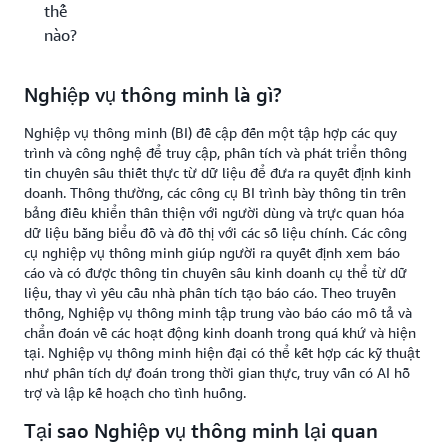
thế
nào?
Nghiệp vụ thông minh là gì?
Nghiệp vụ thông minh (BI) đề cập đến một tập hợp các quy
trình và công nghệ để truy cập, phân tích và phát triển thông
tin chuyên sâu thiết thực từ dữ liệu để đưa ra quyết định kinh
doanh. Thông thường, các công cụ BI trình bày thông tin trên
bảng điều khiển thân thiện với người dùng và trực quan hóa
dữ liệu bằng biểu đồ và đồ thị với các số liệu chính. Các công
cụ nghiệp vụ thông minh giúp người ra quyết định xem báo
cáo và có được thông tin chuyên sâu kinh doanh cụ thể từ dữ
liệu, thay vì yêu cầu nhà phân tích tạo báo cáo. Theo truyền
thống, Nghiệp vụ thông minh tập trung vào báo cáo mô tả và
chẩn đoán về các hoạt động kinh doanh trong quá khứ và hiện
tại. Nghiệp vụ thông minh hiện đại có thể kết hợp các kỹ thuật
như phân tích dự đoán trong thời gian thực, truy vấn có AI hỗ
trợ và lập kế hoạch cho tình huống.
Tại sao Nghiệp vụ thông minh lại quan