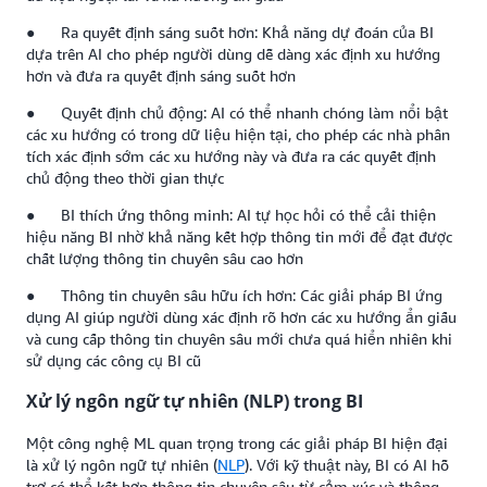
● Ra quyết định sáng suốt hơn: Khả năng dự đoán của BI
dựa trên AI cho phép người dùng dễ dàng xác định xu hướng
hơn và đưa ra quyết định sáng suốt hơn
● Quyết định chủ động: AI có thể nhanh chóng làm nổi bật
các xu hướng có trong dữ liệu hiện tại, cho phép các nhà phân
tích xác định sớm các xu hướng này và đưa ra các quyết định
chủ động theo thời gian thực
● BI thích ứng thông minh: AI tự học hỏi có thể cải thiện
hiệu năng BI nhờ khả năng kết hợp thông tin mới để đạt được
chất lượng thông tin chuyên sâu cao hơn
● Thông tin chuyên sâu hữu ích hơn: Các giải pháp BI ứng
dụng AI giúp người dùng xác định rõ hơn các xu hướng ẩn giấu
và cung cấp thông tin chuyên sâu mới chưa quá hiển nhiên khi
sử dụng các công cụ BI cũ
Xử lý ngôn ngữ tự nhiên (NLP) trong BI
Một công nghệ ML quan trọng trong các giải pháp BI hiện đại
là xử lý ngôn ngữ tự nhiên (
NLP
). Với kỹ thuật này, BI có AI hỗ
trợ có thể kết hợp thông tin chuyên sâu từ cảm xúc và thông