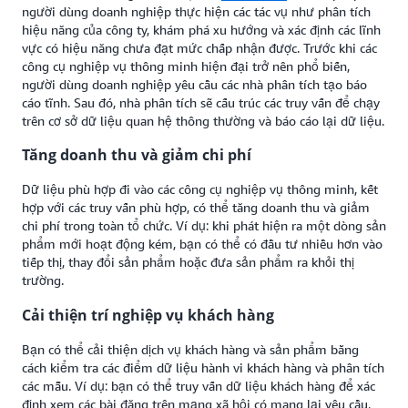
người dùng doanh nghiệp thực hiện các tác vụ như phân tích
hiệu năng của công ty, khám phá xu hướng và xác định các lĩnh
vực có hiệu năng chưa đạt mức chấp nhận được. Trước khi các
công cụ nghiệp vụ thông minh hiện đại trở nên phổ biến,
người dùng doanh nghiệp yêu cầu các nhà phân tích tạo báo
cáo tĩnh. Sau đó, nhà phân tích sẽ cấu trúc các truy vấn để chạy
trên cơ sở dữ liệu quan hệ thông thường và báo cáo lại dữ liệu.
Tăng doanh thu và giảm chi phí
Dữ liệu phù hợp đi vào các công cụ nghiệp vụ thông minh, kết
hợp với các truy vấn phù hợp, có thể tăng doanh thu và giảm
chi phí trong toàn tổ chức. Ví dụ: khi phát hiện ra một dòng sản
phẩm mới hoạt động kém, bạn có thể có đầu tư nhiều hơn vào
tiếp thị, thay đổi sản phẩm hoặc đưa sản phẩm ra khỏi thị
trường.
Cải thiện trí nghiệp vụ khách hàng
Bạn có thể cải thiện dịch vụ khách hàng và sản phẩm bằng
cách kiểm tra các điểm dữ liệu hành vi khách hàng và phân tích
các mẫu. Ví dụ: bạn có thể truy vấn dữ liệu khách hàng để xác
định xem các bài đăng trên mạng xã hội có mang lại yêu cầu,