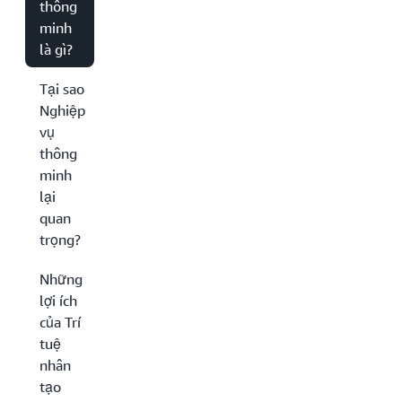
thông
minh
là gì?
Tại sao
Nghiệp
vụ
thông
minh
lại
quan
trọng?
Những
lợi ích
của Trí
tuệ
nhân
tạo