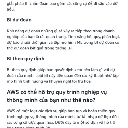
giải pháp BI chẩn đoán bao gồm các công cụ để đi sâu vào dữ
liệu.
BI dự đoán
Khả năng dự đoán những gì sẽ xảy ra tiếp theo trong doanh
nghiệp của bạn là rất quan trọng. Tính năng hồi quy, phân loại,
dự báo chuỗi thời gian và lập mô hình ML trong BI dự đoán có
thể dự đoán kết quả trong tương lai.
BI theo quy định
BI theo quy định giúp bạn quyết định xem nên làm gì với dự
đoán của mình. Loại BI này liên quan đến các kỹ thuật như lập
mô hình tình huống và khuyến nghị tối ưu hóa.
AWS có thể hỗ trợ quy trình nghiệp vụ
thông minh của bạn như thế nào?
AWS có một loạt các dịch vụ giúp bạn tạo và hoàn thiện quy
trình nghiệp vụ thông minh của mình, từ tải nhập dữ liệu đến
các công cụ trực quan hóa. Dưới đây là một số dịch vụ hỗ trợ
bạn trong hành trình BI: