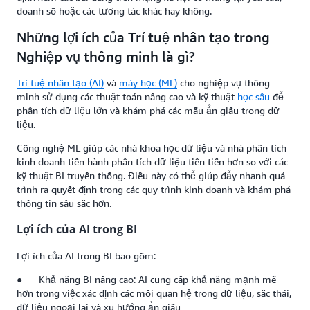
doanh số hoặc các tương tác khác hay không.
Những lợi ích của Trí tuệ nhân tạo trong
Nghiệp vụ thông minh là gì?
Trí tuệ nhân tạo (AI)
và
máy học (ML)
cho nghiệp vụ thông
minh sử dụng các thuật toán nâng cao và kỹ thuật
học sâu
để
phân tích dữ liệu lớn và khám phá các mẫu ẩn giấu trong dữ
liệu.
Công nghệ ML giúp các nhà khoa học dữ liệu và nhà phân tích
kinh doanh tiến hành phân tích dữ liệu tiên tiến hơn so với các
kỹ thuật BI truyền thống. Điều này có thể giúp đẩy nhanh quá
trình ra quyết định trong các quy trình kinh doanh và khám phá
thông tin sâu sắc hơn.
Lợi ích của AI trong BI
Lợi ích của AI trong BI bao gồm:
● Khả năng BI nâng cao: AI cung cấp khả năng mạnh mẽ
hơn trong việc xác định các mối quan hệ trong dữ liệu, sắc thái,
dữ liệu ngoại lai và xu hướng ẩn giấu