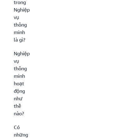
trong
Nghiệp
vụ
thông
minh
là gì?
Nghiệp
vụ
thông
minh
hoạt
động
như
thế
nào?
Có
những