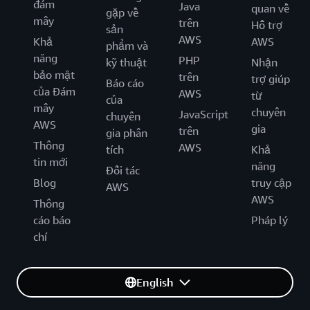
đám
Java
quan về
gặp về
mây
trên
Hỗ trợ
sản
AWS
Khả
AWS
phẩm và
năng
PHP
kỹ thuật
Nhận
bảo mật
trên
trợ giúp
Báo cáo
của Đám
AWS
từ
của
mây
chuyên
JavaScript
chuyên
AWS
gia
trên
gia phân
Thông
AWS
tích
Khả
tin mới
năng
Đối tác
Blog
truy cập
AWS
AWS
Thông
cáo báo
Pháp lý
chí
English