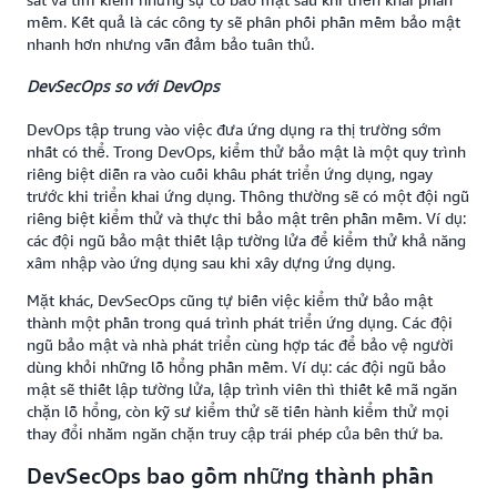
mềm. Kết quả là các công ty sẽ phân phối phần mềm bảo mật
nhanh hơn nhưng vẫn đảm bảo tuân thủ.
DevSecOps
so với
DevOps
DevOps tập trung vào việc đưa ứng dụng ra thị trường sớm
nhất có thể. Trong DevOps, kiểm thử bảo mật là một quy trình
riêng biệt diễn ra vào cuối khâu phát triển ứng dụng, ngay
trước khi triển khai ứng dụng. Thông thường sẽ có một đội ngũ
riêng biệt kiểm thử và thực thi bảo mật trên phần mềm. Ví dụ:
các đội ngũ bảo mật thiết lập tường lửa để kiểm thử khả năng
xâm nhập vào ứng dụng sau khi xây dựng ứng dụng.
Mặt khác, DevSecOps cũng tự biến việc kiểm thử bảo mật
thành một phần trong quá trình phát triển ứng dụng. Các đội
ngũ bảo mật và nhà phát triển cùng hợp tác để bảo vệ người
dùng khỏi những lỗ hổng phần mềm. Ví dụ: các đội ngũ bảo
mật sẽ thiết lập tường lửa, lập trình viên thì thiết kế mã ngăn
chặn lỗ hổng, còn kỹ sư kiểm thử sẽ tiến hành kiểm thử mọi
thay đổi nhằm ngăn chặn truy cập trái phép của bên thứ ba.
DevSecOps bao gồm những thành phần