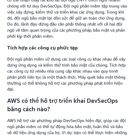
chóng với tư duy DevSecOps. Đội ngũ phần mềm tập trung vào
việc xây dựng, kiểm thử và triển khai các ứng dụng. Trong khi
đó, đội ngũ bảo mật lại dồn sức để giữ an toàn cho ứng dụng.
Do đó, lãnh đạo đứng đầu cần phải thống nhất với cả hai đội
ngũ về tầm quan trọng của các phương pháp bảo mật và phân
phối kịp thời phần mềm.
Tích hợp các công cụ phức tạp
Đội ngũ phần mềm sử dụng các loại công cụ khác nhau để xây
dựng ứng dụng và kiểm thử tính bảo mật của chúng. Tích hợp
các công cụ từ nhiều nhà cung cấp khác nhau vào quy trình
phân phối liên tục là một thách thức. Máy quét bảo mật thông
thường có thể không hỗ trợ các phương pháp phát triển hiện
đại.
AWS có thể hỗ trợ triển khai DevSecOps
bằng cách nào?
AWS hỗ trợ các phương pháp DevSecOps hiện đại, giúp các đội
ngũ phần mềm có thể tự động hóa bảo mật, tuân thủ và bảo
vệ dữ liệu ứng dụng của họ. Ví dụ: bạn có thể thực hiện những