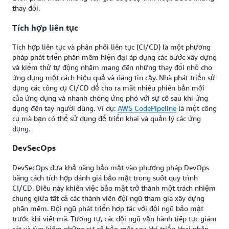
thay đổi.
Tích hợp liên tục
Tích hợp liên tục và phân phối liên tục (CI/CD) là một phương
pháp phát triển phần mềm hiện đại áp dụng các bước xây dựng
và kiểm thử tự động nhằm mang đến những thay đổi nhỏ cho
ứng dụng một cách hiệu quả và đáng tin cậy. Nhà phát triển sử
dụng các công cụ CI/CD để cho ra mắt nhiều phiên bản mới
của ứng dụng và nhanh chóng ứng phó với sự cố sau khi ứng
dụng đến tay người dùng. Ví dụ:
AWS CodePipeline
là một công
cụ mà bạn có thể sử dụng để triển khai và quản lý các ứng
dụng.
DevSecOps
DevSecOps đưa khả năng bảo mật vào phương pháp DevOps
bằng cách tích hợp đánh giá bảo mật trong suốt quy trình
CI/CD. Điều này khiến việc bảo mật trở thành một trách nhiệm
chung giữa tất cả các thành viên đội ngũ tham gia xây dựng
phần mềm. Đội ngũ phát triển hợp tác với đội ngũ bảo mật
trước khi viết mã. Tương tự, các đội ngũ vận hành tiếp tục giám
sát và tìm kiếm những sự cố bảo mật sau khi triển khai phần