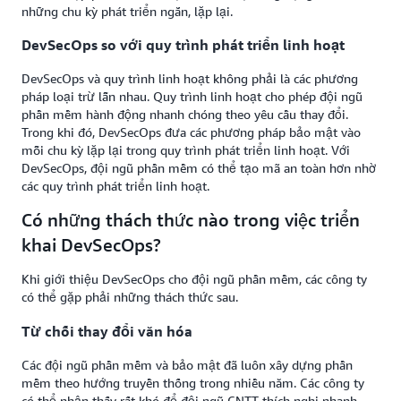
những chu kỳ phát triển ngắn, lặp lại.
DevSecOps so với quy trình phát triển linh hoạt
DevSecOps và quy trình linh hoạt không phải là các phương
pháp loại trừ lẫn nhau. Quy trình linh hoạt cho phép đội ngũ
phần mềm hành động nhanh chóng theo yêu cầu thay đổi.
Trong khi đó, DevSecOps đưa các phương pháp bảo mật vào
mỗi chu kỳ lặp lại trong quy trình phát triển linh hoạt. Với
DevSecOps, đội ngũ phần mềm có thể tạo mã an toàn hơn nhờ
các quy trình phát triển linh hoạt.
Có những thách thức nào trong việc triển
khai DevSecOps?
Khi giới thiệu DevSecOps cho đội ngũ phần mềm, các công ty
có thể gặp phải những thách thức sau.
Từ chối thay đổi văn hóa
Các đội ngũ phần mềm và bảo mật đã luôn xây dựng phần
mềm theo hướng truyền thống trong nhiều năm. Các công ty
có thể nhận thấy rất khó để đội ngũ CNTT thích nghi nhanh