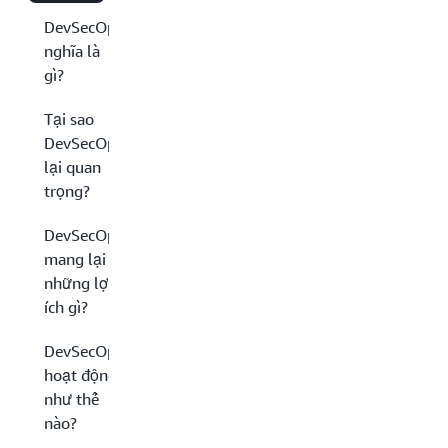
DevSecOps
nghĩa là
gì?
Tại sao
DevSecOps
lại quan
trọng?
DevSecOps
mang lại
những lợi
ích gì?
DevSecOps
hoạt động
như thế
nào?