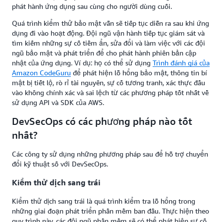
phát hành ứng dụng sau cùng cho người dùng cuối.
Quá trình kiểm thử bảo mật vẫn sẽ tiếp tục diễn ra sau khi ứng
dụng đi vào hoạt động. Đội ngũ vận hành tiếp tục giám sát và
tìm kiếm những sự cố tiềm ẩn, sửa đổi và làm việc với các đội
ngũ bảo mật và phát triển để cho phát hành phiên bản cập
nhật của ứng dụng. Ví dụ: họ có thể sử dụng
Trình đánh giá của
Amazon CodeGuru
để phát hiện lỗ hổng bảo mật, thông tin bí
mật bị tiết lộ, rò rỉ tài nguyên, sự cố tương tranh, xác thực đầu
vào không chính xác và sai lệch từ các phương pháp tốt nhất về
sử dụng API và SDK của AWS.
DevSecOps có các phương pháp nào tốt
nhất?
Các công ty sử dụng những phương pháp sau để hỗ trợ chuyển
đổi kỹ thuật số với DevSecOps.
Kiểm thử dịch sang trái
Kiểm thử dịch sang trái là quá trình kiểm tra lỗ hổng trong
những giai đoạn phát triển phần mềm ban đầu. Thực hiện theo
quy trình này, các đội ngũ phần mềm sẽ có thể phát hiện sự cố