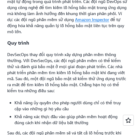
mật tự động trong quá trình phát triển. Các đội ngũ DevOps sử
dụng công nghệ để tìm kiếm lỗ hổng bảo mật trong ứng dụng
mà không làm ảnh hưởng đến khung thời gian phân phối. Ví
dụ: các đội ngũ phần mềm sử dụng
Amazon Inspector
để tự
động hóa khả năng quản lý lỗ hổng bảo mật liên tục trên quy
mô lớn.
Quy trình
DevSecOps thay đổi quy trình xây dựng phần mềm thông
thường. Với DevSecOps, các đội ngũ phần mềm có thể kiểm
thử và đánh giá bảo mật ở mọi giai đoạn phát triển. Các nhà
phát triển phần mềm tìm kiếm lỗ hổng bảo mật khi đang viết
mã. Sau đó, một đội ngũ bảo mật sẽ kiểm thử ứng dụng trước
ra mắt để tìm kiếm lỗ hổng bảo mật. Chẳng hạn họ có thể
kiểm tra những điều sau:
Khả năng ủy quyền cho phép người dùng chỉ có thể truy
cập vào những gì họ yêu cầu
Khả năng xác thực đầu vào giúp phần mềm hoạt động
đúng cách khi nhận dữ liệu bất thường
Sau đó, các đội ngũ phần mềm sẽ vá tất cả lỗ hổng trước khi