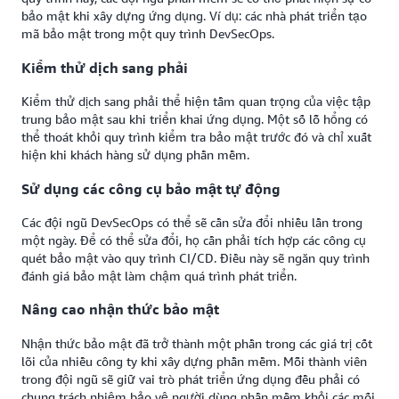
bảo mật khi xây dựng ứng dụng. Ví dụ: các nhà phát triển tạo
mã bảo mật trong một quy trình DevSecOps.
Kiểm thử dịch sang phải
Kiểm thử dịch sang phải thể hiện tầm quan trọng của việc tập
trung bảo mật sau khi triển khai ứng dụng. Một số lỗ hổng có
thể thoát khỏi quy trình kiểm tra bảo mật trước đó và chỉ xuất
hiện khi khách hàng sử dụng phần mềm.
Sử dụng các công cụ bảo mật tự động
Các đội ngũ DevSecOps có thể sẽ cần sửa đổi nhiều lần trong
một ngày. Để có thể sửa đổi, họ cần phải tích hợp các công cụ
quét bảo mật vào quy trình CI/CD. Điều này sẽ ngăn quy trình
đánh giá bảo mật làm chậm quá trình phát triển.
Nâng cao nhận thức bảo mật
Nhận thức bảo mật đã trở thành một phần trong các giá trị cốt
lõi của nhiều công ty khi xây dựng phần mềm. Mỗi thành viên
trong đội ngũ sẽ giữ vai trò phát triển ứng dụng đều phải có
chung trách nhiệm bảo vệ người dùng phần mềm khỏi các mối