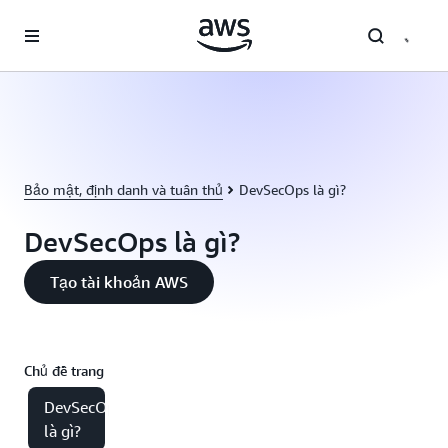
Chuyển đến nội dung chính
Bảo mật, định danh và tuân thủ
DevSecOps là gì?
DevSecOps là gì?
Tạo tài khoản AWS
Chủ đề trang
DevSecOps
là gì?