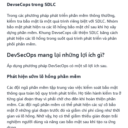
DevseCops trong SDLC
Trong các phương pháp phát triển phần mềm thông thường,
kiểm tra bảo mật là một quá trình riêng biệt với SDLC. Nhóm
bảo mật phát hiện ra các lỗ hổng bảo mật chỉ sau khi họ xây
dựng phần mềm. Khung DevseCops cải thiện SDLC bằng cách
phát hiện các lỗ hổng trong suốt quá trình phát triển và phân
phối phần mềm.
DevSecOps mang lại những lợi ích gì?
Áp dụng phương pháp DevSecOps có một số lợi ích sau.
Phát hiện sớm lỗ hổng phần mềm
Các đội ngũ phần mềm tập trung vào việc kiểm soát bảo mật
thông qua toàn bộ quy trình phát triển. Họ tiến hành kiểm tra ở
từng giai đoạn thay vì phải chờ cho đến khi hoàn thiện phần
mềm. Các đội ngũ phần mềm có thể phát hiện các sự cố bảo
mật ở những giai đoạn trước đó và giảm chi phí cũng như thời
gian vá lỗ hổng. Nhờ vậy, họ có thể giảm thiểu gián đoạn trải
nghiệm người dùng và nâng cao bảo mật sau khi tạo ra ứng
dụng.