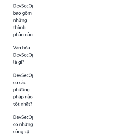
DevSecOps
bao gồm
những
thành
phần nào?
Văn hóa
DevSecOps
là gì?
DevSecOps
có các
phương
pháp nào
tốt nhất?
DevSecOps
có những
công cụ