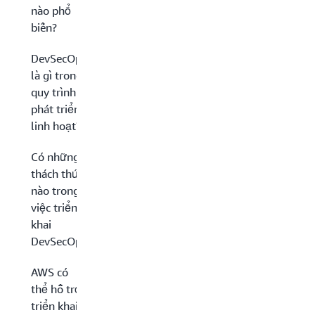
nào phổ
biến?
DevSecOps
là gì trong
quy trình
phát triển
linh hoạt?
Có những
thách thức
nào trong
việc triển
khai
DevSecOps?
AWS có
thể hỗ trợ
triển khai