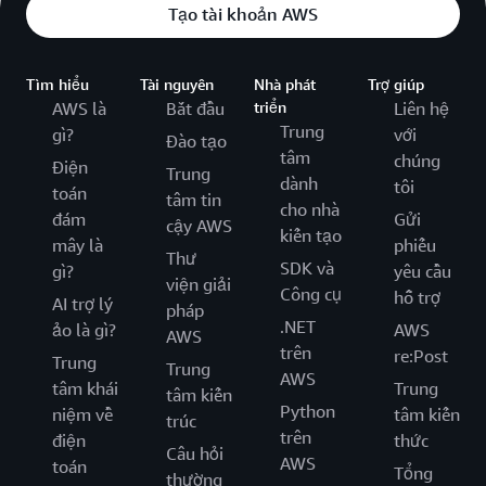
Tạo tài khoản AWS
Tìm hiểu
Tài nguyên
Nhà phát
Trợ giúp
AWS là
Bắt đầu
triển
Liên hệ
Trung
gì?
với
Đào tạo
tâm
chúng
Điện
Trung
dành
tôi
toán
tâm tin
cho nhà
đám
Gửi
cậy AWS
kiến tạo
mây là
phiếu
Thư
SDK và
gì?
yêu cầu
viện giải
Công cụ
hỗ trợ
AI trợ lý
pháp
.NET
ảo là gì?
AWS
AWS
trên
re:Post
Trung
Trung
AWS
tâm khái
Trung
tâm kiến
Python
niệm về
tâm kiến
trúc
trên
điện
thức
Câu hỏi
AWS
toán
Tổng
thường