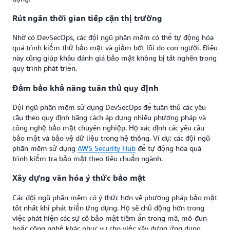
Rút ngắn thời gian tiếp cận thị trường
Nhờ có DevSecOps, các đội ngũ phần mềm có thể tự động hóa
quá trình kiểm thử bảo mật và giảm bớt lỗi do con người. Điều
này cũng giúp khâu đánh giá bảo mật không bị tắt nghẽn trong
quy trình phát triển.
Đảm bảo khả năng tuân thủ quy định
Đội ngũ phần mềm sử dụng DevSecOps để tuân thủ các yêu
cầu theo quy định bằng cách áp dụng nhiều phương pháp và
công nghệ bảo mật chuyên nghiệp. Họ xác định các yêu cầu
bảo mật và bảo vệ dữ liệu trong hệ thống. Ví dụ: các đội ngũ
phần mềm sử dụng
AWS Security Hub
để tự động hóa quá
trình kiểm tra bảo mật theo tiêu chuẩn ngành.
Xây dựng văn hóa ý thức bảo mật
Các đội ngũ phần mềm có ý thức hơn về phương pháp bảo mật
tốt nhất khi phát triển ứng dụng. Họ sẽ chủ động hơn trong
việc phát hiện các sự cố bảo mật tiềm ẩn trong mã, mô-đun
hoặc công nghệ khác phục vụ cho việc xây dựng ứng dụng.