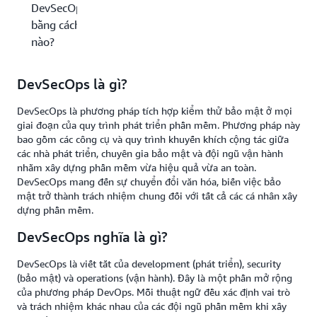
DevSecOps
bằng cách
nào?
DevSecOps là gì?
DevSecOps là phương pháp tích hợp kiểm thử bảo mật ở mọi
giai đoạn của quy trình phát triển phần mềm. Phương pháp này
bao gồm các công cụ và quy trình khuyến khích cộng tác giữa
các nhà phát triển, chuyên gia bảo mật và đội ngũ vận hành
nhằm xây dựng phần mềm vừa hiệu quả vừa an toàn.
DevSecOps mang đến sự chuyển đổi văn hóa, biến việc bảo
mật trở thành trách nhiệm chung đối với tất cả các cá nhân xây
dựng phần mềm.
DevSecOps nghĩa là gì?
DevSecOps là viết tắt của development (phát triển), security
(bảo mật) và operations (vận hành). Đây là một phần mở rộng
của phương pháp DevOps. Mỗi thuật ngữ đều xác định vai trò
và trách nhiệm khác nhau của các đội ngũ phần mềm khi xây