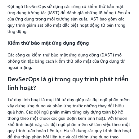
Đội ngũ DevSecOps sử dụng các công cụ kiểm thử bảo mật
ứng dụng tương tác (IAST) để đánh giá những lỗ hổng tiềm ẩn
của ứng dụng trong môi trường sản xuất. IAST bao gồm các
quy trình giám sát bảo mật đặc biệt hoạt động từ bên trong
ứng dụng.
Kiểm thử bảo mật ứng dụng động
Các công cụ kiểm thử bảo mật ứng dụng động (DAST) mô
phỏng tin tặc bằng cách kiểm thử bảo mật của ứng dụng từ
ngoài mạng.
DevSecOps là gì trong quy trình phát triển
linh hoạt?
Tư duy linh hoạt là một lối tư duy giúp các đội ngũ phần mềm
xây dựng ứng dụng và phản ứng trước những thay đổi hiệu
quả hơn. Các đội ngũ phần mềm từng xây dựng toàn bộ hệ
thống theo một chuỗi các giai đoạn kém linh hoạt. Với khuôn
khổ linh hoạt này, các đội ngũ phần mềm sẽ làm việc theo một
quy trình tuần hoàn liên tục. Họ sử dụng các quy trình linh hoạt
để thu thập phản hồi liên tục và cải thiện ứng dụng theo