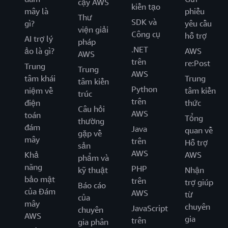
cậy AWS
kiến tạo
mây là
phiếu
Thư
SDK và
gì?
yêu cầu
viện giải
Công cụ
hỗ trợ
AI trợ lý
pháp
.NET
ảo là gì?
AWS
AWS
trên
re:Post
Trung
Trung
AWS
tâm khái
Trung
tâm kiến
Python
niệm về
tâm kiến
trúc
trên
điện
thức
Câu hỏi
AWS
toán
Tổng
thường
đám
Java
quan về
gặp về
mây
trên
Hỗ trợ
sản
AWS
Khả
AWS
phẩm và
năng
PHP
kỹ thuật
Nhận
bảo mật
trên
trợ giúp
Báo cáo
của Đám
AWS
từ
của
mây
chuyên
JavaScript
chuyên
AWS
gia
trên
gia phân