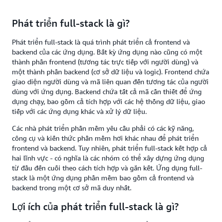
Phát triển full-stack là gì?
Phát triển full-stack là quá trình phát triển cả frontend và
backend của các ứng dụng. Bất kỳ ứng dụng nào cũng có một
thành phần frontend (tương tác trực tiếp với người dùng) và
một thành phần backend (cơ sở dữ liệu và logic). Frontend chứa
giao diện người dùng và mã liên quan đến tương tác của người
dùng với ứng dụng. Backend chứa tất cả mã cần thiết để ứng
dụng chạy, bao gồm cả tích hợp với các hệ thống dữ liệu, giao
tiếp với các ứng dụng khác và xử lý dữ liệu.
Các nhà phát triển phần mềm yêu cầu phải có các kỹ năng,
công cụ và kiến thức phần mềm hơi khác nhau để phát triển
frontend và backend. Tuy nhiên, phát triển full-stack kết hợp cả
hai lĩnh vực - có nghĩa là các nhóm có thể xây dựng ứng dụng
từ đầu đến cuối theo cách tích hợp và gắn kết. Ứng dụng full-
stack là một ứng dụng phần mềm bao gồm cả frontend và
backend trong một cơ sở mã duy nhất.
Lợi ích của phát triển full-stack là gì?