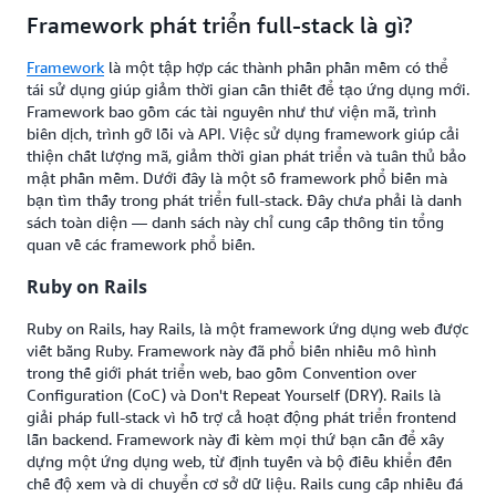
Framework phát triển full-stack là gì?
Framework
là một tập hợp các thành phần phần mềm có thể
tái sử dụng giúp giảm thời gian cần thiết để tạo ứng dụng mới.
Framework bao gồm các tài nguyên như thư viện mã, trình
biên dịch, trình gỡ lỗi và API. Việc sử dụng framework giúp cải
thiện chất lượng mã, giảm thời gian phát triển và tuân thủ bảo
mật phần mềm. Dưới đây là một số framework phổ biến mà
bạn tìm thấy trong phát triển full-stack. Đây chưa phải là danh
sách toàn diện — danh sách này chỉ cung cấp thông tin tổng
quan về các framework phổ biến.
Ruby on Rails
Ruby on Rails, hay Rails, là một framework ứng dụng web được
viết bằng Ruby. Framework này đã phổ biến nhiều mô hình
trong thế giới phát triển web, bao gồm Convention over
Configuration (CoC) và Don't Repeat Yourself (DRY). Rails là
giải pháp full-stack vì hỗ trợ cả hoạt động phát triển frontend
lẫn backend. Framework này đi kèm mọi thứ bạn cần để xây
dựng một ứng dụng web, từ định tuyến và bộ điều khiển đến
chế độ xem và di chuyển cơ sở dữ liệu. Rails cung cấp nhiều đá