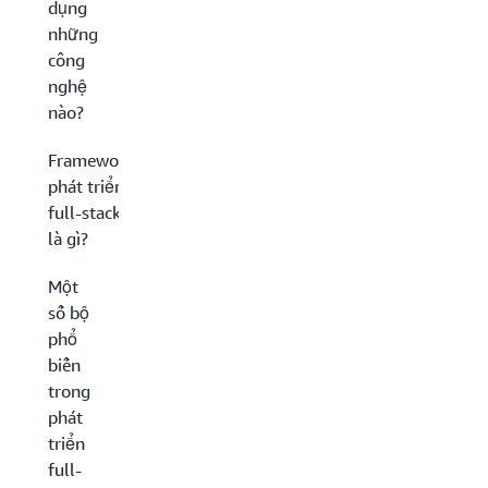
dụng
những
công
nghệ
nào?
Framework
phát triển
full-stack
là gì?
Một
số bộ
phổ
biến
trong
phát
triển
full-