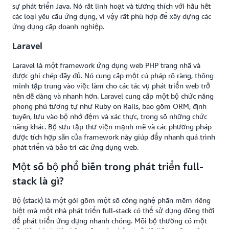
sự phát triển Java. Nó rất linh hoạt và tương thích với hầu hết
các loại yêu cầu ứng dụng, vì vậy rất phù hợp để xây dựng các
ứng dụng cấp doanh nghiệp.
Laravel
Laravel là một framework ứng dụng web PHP trang nhã và
được ghi chép đầy đủ. Nó cung cấp một cú pháp rõ ràng, thông
minh tập trung vào việc làm cho các tác vụ phát triển web trở
nên dễ dàng và nhanh hơn. Laravel cung cấp một bộ chức năng
phong phú tương tự như Ruby on Rails, bao gồm ORM, định
tuyến, lưu vào bộ nhớ đệm và xác thực, trong số những chức
năng khác. Bộ sưu tập thư viện mạnh mẽ và các phương pháp
được tích hợp sẵn của framework này giúp đẩy nhanh quá trình
phát triển và bảo trì các ứng dụng web.
Một số bộ phổ biến trong phát triển full-
stack là gì?
Bộ (stack) là một gói gồm một số công nghệ phần mềm riêng
biệt mà một nhà phát triển full-stack có thể sử dụng đồng thời
để phát triển ứng dụng nhanh chóng. Mỗi bộ thường có một