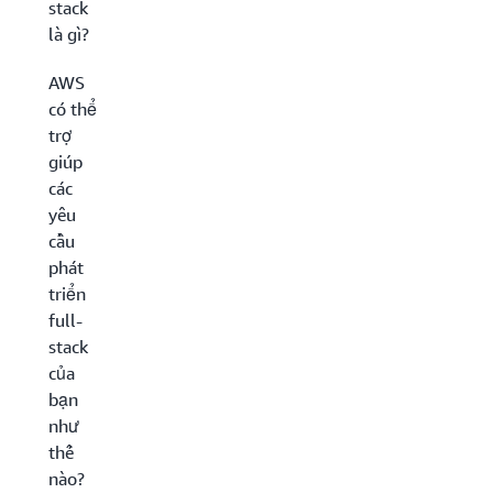
stack
là gì?
AWS
có thể
trợ
giúp
các
yêu
cầu
phát
triển
full-
stack
của
bạn
như
thế
nào?