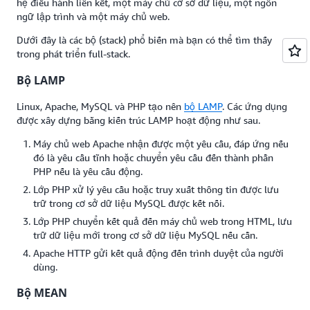
hệ điều hành liên kết, một máy chủ cơ sở dữ liệu, một ngôn
ngữ lập trình và một máy chủ web.
Dưới đây là các bộ (stack) phổ biến mà bạn có thể tìm thấy
trong phát triển full-stack.
Bộ LAMP
Linux, Apache, MySQL và PHP tạo nên
bộ LAMP
. Các ứng dụng
được xây dựng bằng kiến trúc LAMP hoạt động như sau.
Máy chủ web Apache nhận được một yêu cầu, đáp ứng nếu
đó là yêu cầu tĩnh hoặc chuyển yêu cầu đến thành phần
PHP nếu là yêu cầu động.
Lớp PHP xử lý yêu cầu hoặc truy xuất thông tin được lưu
trữ trong cơ sở dữ liệu MySQL được kết nối.
Lớp PHP chuyển kết quả đến máy chủ web trong HTML, lưu
trữ dữ liệu mới trong cơ sở dữ liệu MySQL nếu cần.
Apache HTTP gửi kết quả động đến trình duyệt của người
dùng.
Bộ MEAN