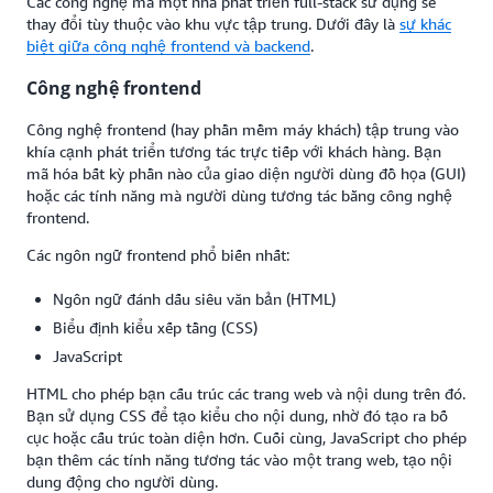
Các công nghệ mà một nhà phát triển full-stack sử dụng sẽ
thay đổi tùy thuộc vào khu vực tập trung. Dưới đây là
sự khác
biệt giữa công nghệ frontend và backend
.
Công nghệ frontend
Công nghệ frontend (hay phần mềm máy khách) tập trung vào
khía cạnh phát triển tương tác trực tiếp với khách hàng. Bạn
mã hóa bất kỳ phần nào của giao diện người dùng đồ họa (GUI)
hoặc các tính năng mà người dùng tương tác bằng công nghệ
frontend.
Các ngôn ngữ frontend phổ biến nhất:
Ngôn ngữ đánh dấu siêu văn bản (HTML)
Biểu định kiểu xếp tầng (CSS)
JavaScript
HTML cho phép bạn cấu trúc các trang web và nội dung trên đó.
Bạn sử dụng CSS để tạo kiểu cho nội dung, nhờ đó tạo ra bố
cục hoặc cấu trúc toàn diện hơn. Cuối cùng, JavaScript cho phép
bạn thêm các tính năng tương tác vào một trang web, tạo nội
dung động cho người dùng.