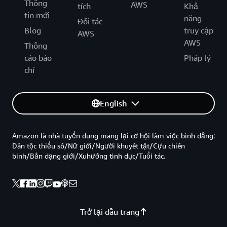
Thông
AWS
tích
Khả
tin mới
năng
Đối tác
Blog
truy cập
AWS
AWS
Thông
cáo báo
Pháp lý
chí
English
Amazon là nhà tuyển dung mang lại cơ hội làm việc bình đẳng:
Dân tộc thiểu số/Nữ giới/Người khuyết tật/Cựu chiến
binh/Bản dạng giới/Xuhướng tình dục/Tuổi tác.
Trở lại đầu trang