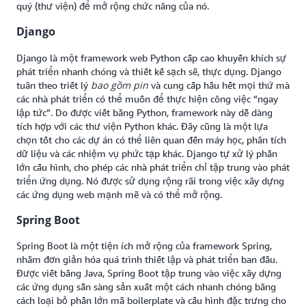
quý (thư viện) để mở rộng chức năng của nó.
Django
Django là một framework web Python cấp cao khuyến khích sự
phát triển nhanh chóng và thiết kế sạch sẽ, thực dụng. Django
bao gồm pin
tuân theo triết lý
và cung cấp hầu hết mọi thứ mà
các nhà phát triển có thể muốn để thực hiện công việc “ngay
lập tức”. Do được viết bằng Python, framework này dễ dàng
tích hợp với các thư viện Python khác. Đây cũng là một lựa
chọn tốt cho các dự án có thể liên quan đến máy học, phân tích
dữ liệu và các nhiệm vụ phức tạp khác. Django tự xử lý phần
lớn cấu hình, cho phép các nhà phát triển chỉ tập trung vào phát
triển ứng dụng. Nó được sử dụng rộng rãi trong việc xây dựng
các ứng dụng web mạnh mẽ và có thể mở rộng.
Spring Boot
Spring Boot là một tiện ích mở rộng của framework Spring,
nhằm đơn giản hóa quá trình thiết lập và phát triển ban đầu.
Được viết bằng Java, Spring Boot tập trung vào việc xây dựng
các ứng dụng sẵn sàng sản xuất một cách nhanh chóng bằng
cách loại bỏ phần lớn mã boilerplate và cấu hình đặc trưng cho