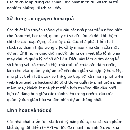
Các tổ chức áp dụng các chiến lược phát triển full-stack sẽ trải
nghiệm những lợi ích sau đây.
Sử dụng tài nguyên hiệu quả
Các thiết lập truyền thống yêu cầu các nhà phát triển riêng biệt
cho frontend, backend, quản lý cơ sở dữ liệu và đôi khi thậm
chí cho các hoạt động của máy chủ. Các nhà phát triển full-
stack rất thành thạo trong việc xử lý nhiều khía cạnh của một
dự án, từ thiết kế giao diện người dùng đến viết tập lệnh phía
máy chủ và quản lý cơ sở dữ liệu. Điều này làm giảm đáng kể
số lượng vai trò chuyên biệt mà một tổ chức cần đảm nhận,
làm cho việc quản lý dự án trở nên đơn giản và hợp lý hơn. Một
nhà phát triển full-stack có thể giao tiếp với cả nhóm phát triển
web frontend và backend để tổ chức và quản lý phát triển phần
mềm máy khách. Ít nhà phát triển hơn thường dẫn đến phối
hợp dễ dàng hơn giữa các thành viên trong nhóm, cấu trúc
quản lý đơn giản hóa và tầm nhìn dự án thống nhất.
Linh hoạt và tốc độ
Các nhà phát triển full-stack có kỹ năng để tạo ra các sản phẩm
khả dụng tối thiểu (MVP) với tốc độ nhanh hơn nhiều, với khả