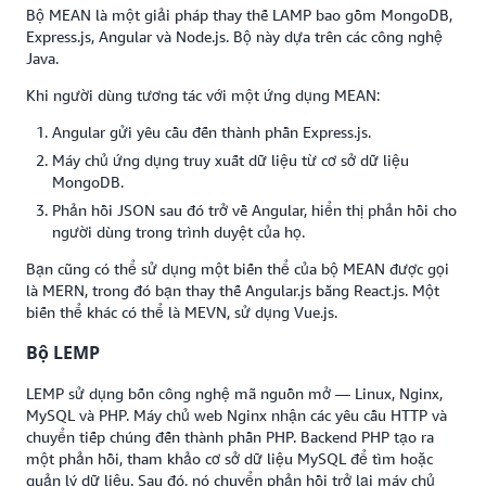
Bộ MEAN là một giải pháp thay thế LAMP bao gồm MongoDB,
Express.js, Angular và Node.js. Bộ này dựa trên các công nghệ
Java.
Khi người dùng tương tác với một ứng dụng MEAN:
Angular gửi yêu cầu đến thành phần Express.js.
Máy chủ ứng dụng truy xuất dữ liệu từ cơ sở dữ liệu
MongoDB.
Phản hồi JSON sau đó trở về Angular, hiển thị phản hồi cho
người dùng trong trình duyệt của họ.
Bạn cũng có thể sử dụng một biến thể của bộ MEAN được gọi
là MERN, trong đó bạn thay thế Angular.js bằng React.js. Một
biến thể khác có thể là MEVN, sử dụng Vue.js.
Bộ LEMP
LEMP sử dụng bốn công nghệ mã nguồn mở — Linux, Nginx,
MySQL và PHP. Máy chủ web Nginx nhận các yêu cầu HTTP và
chuyển tiếp chúng đến thành phần PHP. Backend PHP tạo ra
một phản hồi, tham khảo cơ sở dữ liệu MySQL để tìm hoặc
quản lý dữ liệu. Sau đó, nó chuyển phản hồi trở lại máy chủ