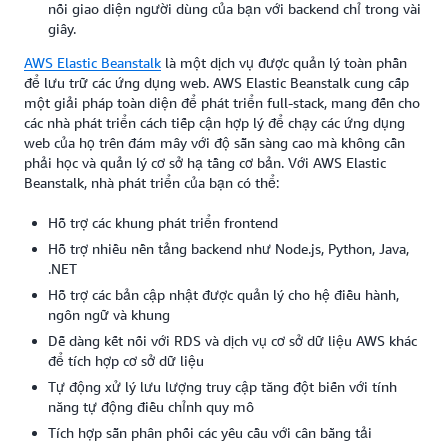
nối giao diện người dùng của bạn với backend chỉ trong vài
giây.
AWS Elastic Beanstalk
là một dịch vụ được quản lý toàn phần
để lưu trữ các ứng dụng web. AWS Elastic Beanstalk cung cấp
một giải pháp toàn diện để phát triển full-stack, mang đến cho
các nhà phát triển cách tiếp cận hợp lý để chạy các ứng dụng
web của họ trên đám mây với độ sẵn sàng cao mà không cần
phải học và quản lý cơ sở hạ tầng cơ bản. Với AWS Elastic
Beanstalk, nhà phát triển của bạn có thể:
Hỗ trợ các khung phát triển frontend
Hỗ trợ nhiều nền tảng backend như Node.js, Python, Java,
.NET
Hỗ trợ các bản cập nhật được quản lý cho hệ điều hành,
ngôn ngữ và khung
Dễ dàng kết nối với RDS và dịch vụ cơ sở dữ liệu AWS khác
để tích hợp cơ sở dữ liệu
Tự động xử lý lưu lượng truy cập tăng đột biến với tính
năng tự động điều chỉnh quy mô
Tích hợp sẵn phân phối các yêu cầu với cân bằng tải