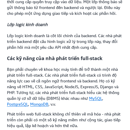
thời cung cấp quyền truy cập vào dữ liệu. Một lớp thông báo sẽ
gửi thông báo từ frontend đến backend và ngược lại. Điều này
cho phép một ứng dụng giao tiếp và kích hoạt các phản hồi.
Lớp logic kinh doanh
Lớp logic kinh doanh là cốt lõi chính của backend. Các nhà phát
triển backend đặt cấu hình logic xử lý trong lớp này, thay đổi
phản hồi mà một yêu cầu API nhất định cung cấp.
Các kỹ năng của nhà phát triển full-stack
Bạn phải chuyên về khoa học máy tính để trở thành một nhà
phát triển full-stack. Các nhà phát triển full-stack có trình độ
năng lực cao về cả ngôn ngữ frontend và backend. Họ có kỹ
năng về HTML, CSS, JavaScript, NodeJS, ExpressJS, Django và
PHP. Tương tự, các nhà phát triển full-stack hiểu các hệ thống
quản lý cơ sở dữ liệu (DBMS) khác nhau như
MySQL
,
PostgreSQL
,
MongoDB
, v.v.
Phát triển web full-stack không chỉ thiên về mã hóa - nhà phát
triển còn phải có một số kỹ năng mềm như cộng tác, giao tiếp
hiệu quả, lập kế hoạch và hơn thế nữa.