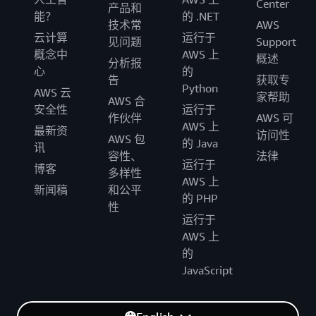
Center
产品和
能？
的 .NET
技术常
AWS
云计算
运行于
见问题
Support
概念中
AWS 上
概述
分析报
心
的
告
获取专
Python
AWS 云
家帮助
AWS 合
安全性
运行于
作伙伴
AWS 可
AWS 上
最新资
访问性
AWS 包
的 Java
讯
容性、
法律
运行于
博客
多样性
AWS 上
新闻稿
和公平
的 PHP
性
运行于
AWS 上
的
JavaScript