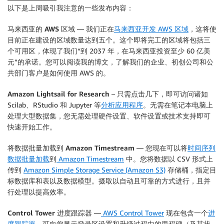
以下是上周吸引我注意的一些发布内容：
马来西亚的 AWS 区域
— 我们正在
马来西亚开发 AWS 区域
，这将使
目前正在建设的区域数量达到五个。这个即将完工的区域将包括三
个可用区，体现了我们“到 2037 年，在马来西亚投资至少 60 亿美
元”的承诺。您可以阅读我的博文，了解我们的企业、初创公司和公
共部门客户是如何使用 AWS 的。
Amazon Lightsail for Research
– 只需点击几下，即可访问诸如
Scilab、RStudio 和 Jupyter 等
分析应用程序
。无需在笔记本电脑上
处理大型数据集，您无需处理硬件设置、软件设置或技术支持即可
快速开始工作。
将数据批量加载到 Amazon Timestream
— 您现在可以将
时间序列
数据批量加载
到
Amazon Timestream
中。您将数据以 CSV 形式上
传到
Amazon Simple Storage Service (Amazon S3)
存储桶，指定目
标数据库和表以及数据模型。摄取以自动且可靠的方式进行，且并
行处理以提高效率。
Control Tower 进度跟踪器
—
AWS Control Tower
现在包含一个
进
度跟踪器
，可向您显示登录区设置和升级过程中的里程碑（及其状