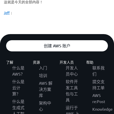
这就是今天的全部内容！
Jeff
；
创建 AWS 账户
了解
资源
开发人员
帮助
什么是
入门
开发人
联系我
AWS？
员中心
们
培训
什么是
软件开
提交支
AWS 解
云计
发工具
持工单
决方案
算？
包与工
库
AWS
具
什么是
re:Post
架构中
生成式
运行于
心
Knowledge
人工智
AWS 上