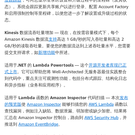
态）。系统会跟踪更新共享账户以进行登录、配置 Account Factory
和启用强制控制等里程碑，以便您进一步了解设置或升级过程的状
态。
Kinesis 数据流吞吐量增加
— 现在，在按需容量模式下，每个
Amazon Kinesis 数据流
支持
高达 1 GB/秒的写入吞吐量和高达 2
GB/秒的读取吞吐量。要使您的数据流达到上述吞吐量水平，您需要
提交支持请求，如
新增功能
中所述。
适用于.NET 的 Lambda Powertools
— 这个
开源开发者库现已正
式上市
。它可以帮助您将 Well-Architected 无服务器最佳实践整合
到代码中，重点关注可观测性功能，包括分布式跟踪、结构化日志
和异步指标（业务和应用程序）。
适用于 Lambda 函数的 Amazon Inspector 代码扫描
— 本次
发布
的预览版
使
Amazon Inspector
能够扫描您的
AWS Lambda
函数以
查找漏洞，例如注入缺陷、数据泄漏、弱加密或缺少加密。结果将
汇总在 Amazon Inspector 控制台，路由到
AWS Security Hub
，并
推送到
Amazon EventBridge
。