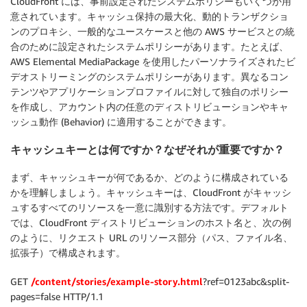
CloudFront には、事前設定されたシステムポリシーもいくつか用
意されています。キャッシュ保持の最大化、動的トランザクショ
ンのプロキシ、一般的なユースケースと他の AWS サービスとの統
合のために設定されたシステムポリシーがあります。たとえば、
AWS Elemental MediaPackage を使用したパーソナライズされたビ
デオストリーミングのシステムポリシーがあります。異なるコン
テンツやアプリケーションプロファイルに対して独自のポリシー
を作成し、アカウント内の任意のディストリビューションやキャ
ッシュ動作 (Behavior) に適用することができます。
キャッシュキーとは何ですか？なぜそれが重要ですか？
まず、キャッシュキーが何であるか、どのように構成されている
かを理解しましょう。キャッシュキーは、CloudFront がキャッシ
ュするすべてのリソースを一意に識別する方法です。デフォルト
では、CloudFront ディストリビューションのホスト名と、次の例
のように、リクエスト URL のリソース部分（パス、ファイル名、
拡張子）で構成されます。
GET
/content/stories/example-story.html
?ref=0123abc&split-
pages=false HTTP/1.1