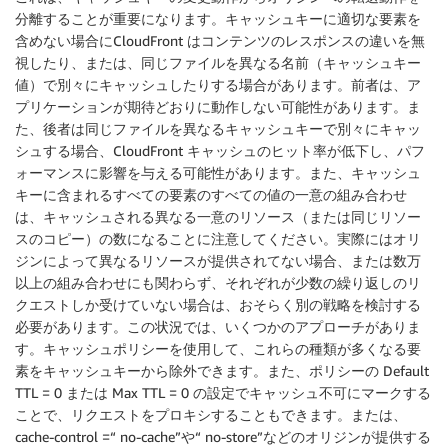
分離することが重要になります。キャッシュキーに適切な要素を
含めない場合にCloudFront はコンテンツのレスポンスの違いを無
視したり、または、同じファイルを異なる名前（キャッシュキー
値）で別々にキャッシュしたりする場合があります。前者は、ア
プリケーションが期待どおりに動作しない可能性があります。ま
た、後者は同じファイルを異なるキャッシュキーで別々にキャッ
シュする場合、CloudFront キャッシュのヒット率が低下し、パフ
ォーマンスに影響を与える可能性があります。また、キャッシュ
キーに含まれるすべての要素のすべての値の一意の組み合わせ
は、キャッシュされる異なる一意のリソース（または同じリソー
スのコピー）の数になることに注意してください。実際にはオリ
ジンによって異なるリソースが提供されてない場合、または数万
以上の組み合わせにも関わらず、それぞれが少数の繰り返しのリ
クエストしか受けていない場合は、おそらく別の戦略を検討する
必要があります。この状況では、いくつかのアプローチがありま
す。キャッシュポリシーを使用して、これらの種類が多くなる要
素をキャッシュキーから除外できます。また、ポリシーの Default
TTL = 0 または Max TTL = 0 の設定でキャッシュ不可にマークする
ことで、リクエストをプロキシすることもできます。または、
cache-control =“ no-cache”や“ no-store”などのオリジンが提供する