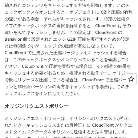
縮されたコンテンツをキャッシュする方法を制御します。このチ
ェックボックスをオンにすると、オブジェクトに GZIP 圧縮の有無
の違いがある場合、それらがキャッシュされます。特定の圧縮タ
イプのチェックボックスの選択を解除すると、CloudFront はその
違いをみてキャッシュしません。この設定は、CloudFront の
Behavior 側で設定されたエッジ GZIP 圧縮を実行するための設定
とは無関係ですが、エッジでの圧縮が有効になっていて、
CloudFront で生成された圧縮バージョンをキャッシュする場合
は、このチェックボックスがオンになっていることを確認してく
ださい。CloudFront で圧縮を実行する場合は、その操作の結果を
キャッシュする必要があるため、推奨される動作です。オリジン
で既にリソースを圧縮している場合は、CloudFront で圧縮バージ
ョンと非圧縮バージョンの両方をキャッシュする場合は、このチ
ェックボックスをオンにしてください。
オリジンリクエストポリシー
オリジンリクエストポリシーは、オリジンへのリクエストが行わ
れたとき（キャッシュミスまたは再検証）に CloudFront がリクエ
ストタイムメタデータをオリジンに送信する方法を管理します。