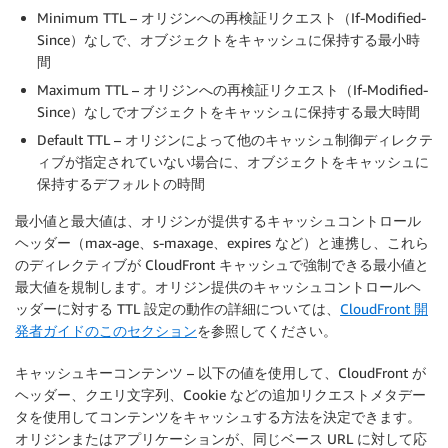
Minimum TTL – オリジンへの再検証リクエスト（If-Modified-
Since）なしで、オブジェクトをキャッシュに保持する最小時
間
Maximum TTL – オリジンへの再検証リクエスト（If-Modified-
Since）なしでオブジェクトをキャッシュに保持する最大時間
Default TTL – オリジンによって他のキャッシュ制御ディレクテ
ィブが指定されていない場合に、オブジェクトをキャッシュに
保持するデフォルトの時間
最小値と最大値は、オリジンが提供するキャッシュコントロール
ヘッダー（max-age、s-maxage、expires など）と連携し、これら
のディレクティブが CloudFront キャッシュで強制できる最小値と
最大値を規制します。オリジン提供のキャッシュコントロールヘ
ッダーに対する TTL 設定の動作の詳細については、
CloudFront 開
発者ガイドのこのセクション
を参照してください。
キャッシュキーコンテンツ
– 以下の値を使用して、CloudFront が
ヘッダー、クエリ文字列、Cookie などの追加リクエストメタデー
タを使用してコンテンツをキャッシュする方法を決定できます。
オリジンまたはアプリケーションが、同じベース URL に対して応