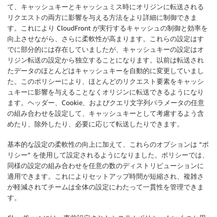
て、キャッシュキーとキャッシュミス時にオリジンに転送される
リクエストの両方に影響を与える方法をより詳細に制御できま
す。これにより CloudFront が実行するキャッシュの制御と効率を
向上させながら、さらに柔軟性が高まります。これらの設定はす
でに部分的には存在していましたが、キャッシュキーの設定はオ
リジン転送の設定から独立することになります。以前は転送され
たデータのほとんどはキャッシュキーを自動的に変更していまし
た。このポリシーにより、ほとんどのリクエスト要素をキャッシ
ュキーに影響を与えることなくオリジンに転送できるようになり
ます。ヘッダー、Cookie、およびクエリ文字列パラメータの任意
の組み合わせを設定して、キャッシュキーとして考慮するよう含
めたり、除外したり、必要に応じて転送したりできます。
基本的な設定の柔軟性の向上に加えて、これらのオプションは “ポ
リシー” を使用して設定されるようになりました。ポリシーでは、
同様の設定の組み合わせを任意の数のディストリビューションに
適用できます。これによりセットアップ時間が短縮され、複雑さ
が軽減されてチームは全体の設定にわたって一貫性を管理できま
す。