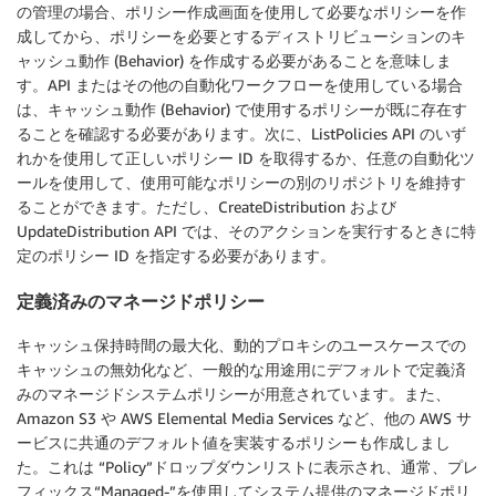
の管理の場合、ポリシー作成画面を使用して必要なポリシーを作
成してから、ポリシーを必要とするディストリビューションのキ
ャッシュ動作 (Behavior) を作成する必要があることを意味しま
す。API またはその他の自動化ワークフローを使用している場合
は、キャッシュ動作 (Behavior) で使用するポリシーが既に存在す
ることを確認する必要があります。次に、ListPolicies API のいず
れかを使用して正しいポリシー ID を取得するか、任意の自動化ツ
ールを使用して、使用可能なポリシーの別のリポジトリを維持す
ることができます。ただし、CreateDistribution および
UpdateDistribution API では、そのアクションを実行するときに特
定のポリシー ID を指定する必要があります。
定義済みのマネージドポリシー
キャッシュ保持時間の最大化、動的プロキシのユースケースでの
キャッシュの無効化など、一般的な用途用にデフォルトで定義済
みのマネージドシステムポリシーが用意されています。また、
Amazon S3 や AWS Elemental Media Services など、他の AWS サ
ービスに共通のデフォルト値を実装するポリシーも作成しまし
た。これは “Policy”ドロップダウンリストに表示され、通常、プレ
フィックス“Managed-”を使用してシステム提供のマネージドポリ