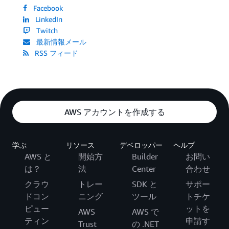
Facebook
LinkedIn
Twitch
最新情報メール
RSS フィード
AWS アカウントを作成する
学ぶ
リソース
デベロッパー
ヘルプ
AWS と
開始方
Builder
お問い
は？
法
Center
合わせ
クラウ
トレー
SDK と
サポー
ドコン
ニング
ツール
トチケ
ピュー
ットを
AWS
AWS で
ティン
申請す
Trust
の .NET