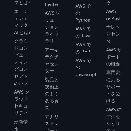
グとは?
る
Center
AWS で
エージ
AWS
AWS ソ
の
ェンテ
re:Post
リュー
Python
ィック
ション
ナレッ
AWS で
AI とは?
ライブ
ジセン
の Java
クラウ
ラリ
ター
AWS で
ドコン
アーキ
AWS サ
の PHP
ピュー
テクチ
ポート
AWS で
ティン
ャセン
の概要
の
グコン
ター
専門家
JavaScript
セプト
製品と
による
のハブ
技術上
サポー
AWS ク
のよく
トを受
ラウド
ある質
ける
セキュ
問
AWS の
リティ
アナリ
アクセ
最新情
ストレ
シビリ
報
ポート
ティ