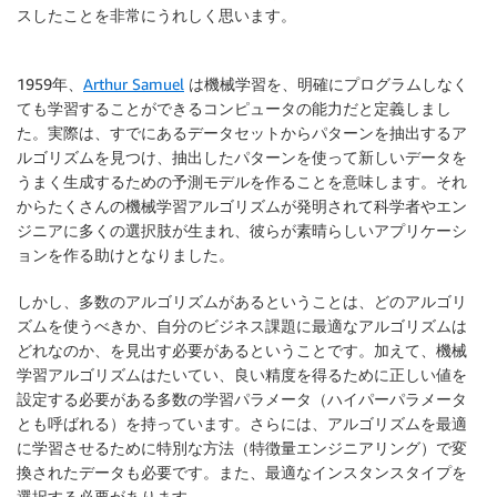
スしたことを非常にうれしく思います。
1959年、
Arthur Samuel
は機械学習を、明確にプログラムしなく
ても学習することができるコンピュータの能力だと定義しまし
た。実際は、すでにあるデータセットからパターンを抽出するア
ルゴリズムを見つけ、抽出したパターンを使って新しいデータを
うまく生成するための予測モデルを作ることを意味します。それ
からたくさんの機械学習アルゴリズムが発明されて科学者やエン
ジニアに多くの選択肢が生まれ、彼らが素晴らしいアプリケーシ
ョンを作る助けとなりました。
しかし、多数のアルゴリズムがあるということは、どのアルゴリ
ズムを使うべきか、自分のビジネス課題に最適なアルゴリズムは
どれなのか、を見出す必要があるということです。加えて、機械
学習アルゴリズムはたいてい、良い精度を得るために正しい値を
設定する必要がある多数の学習パラメータ（ハイパーパラメータ
とも呼ばれる）を持っています。さらには、アルゴリズムを最適
に学習させるために特別な方法（特徴量エンジニアリング）で変
換されたデータも必要です。また、最適なインスタンスタイプを
選択する必要があります。