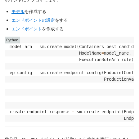
モデル
を作成する
エンドポイントの設定
をする
エンドポイント
を作成する
Python
model_arn 
=
 sm
.
create_model
(
Containers
=
best_candidat
                            ModelName
=
model_name
,
                            ExecutionRoleArn
=
role
)
ep_config 
=
 sm
.
create_endpoint_config
(
EndpointConfig
                                      ProductionVari
create_endpoint_response 
=
 sm
.
create_endpoint
(
Endpoi
                                              Endpoi