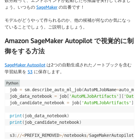
数分経って、エンドポイントが起動したら推論を実行してみまし
ょう。いつもの
SageMaker
の出番です！
モデルがどうやって作られるのか、他の候補が何なのか気になっ
ていることでしょう。ご説明しましょう。
Amazon SageMaker Autopilot で視覚的に制
御をする方法
SageMaker Autopilot
は2つの自動生成されたノートブックを含む
学習結果を
S3
に保存します。
Python
job 
=
 sm
.
describe_auto_ml_job
(
AutoMLJobName
=
auto_ml_
job_data_notebook 
=
 job
[
'AutoMLJobArtifacts'
]
[
'DataE
job_candidate_notebook 
=
 job
[
'AutoMLJobArtifacts'
]
[
'
print
(
job_data_notebook
)
print
(
job_candidate_notebook
)
s3
:
//
<
PREFIX_REMOVED
>
/
notebooks
/
SageMakerAutopilotCa