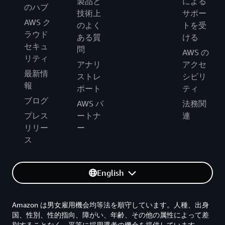
製品と
による
のハブ
技術上
サポー
AWS ク
のよく
トを受
ラウド
ある質
ける
セキュ
問
AWS の
リティ
アナリ
アクセ
最新情
ストレ
シビリ
報
ポート
ティ
ブログ
AWS パ
法務関
プレス
ートナ
連
リリー
ー
ス
English
Amazon は男女雇用機会均等法を順守しています。人種、出身
国、性別、性的指向、障がい、年齢、その他の属性によって差
別することなく、平等に採用選考の機会を提供しています。