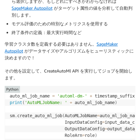
ら選択しますが、もしどれにすべきかわからなければ
SageMaker Autopilot
がターゲット属性の値を分析して自動判
別します。
モデル評価のための特別なメトリクスを使用する
終了条件の定義：最大実行時間など
学習クラスタ数を定義する必要はありません。
SageMaker
Autopilot
がデータサイズやアルゴリズムをヒューリスティックに
決めますので！
その他を設定して、CreateAutoMl API を実行してジョブを開始し
ます。
Python
auto_ml_job_name 
=
'automl-dm-'
+
print
(
'AutoMLJobName: '
+
 auto_ml_job_name
)
sm
.
create_auto_ml_job
(
AutoMLJobName
=
auto_ml_job_name
                      InputDataConfig
=
input_data_con
                      OutputDataConfig
=
output_data_c
                      RoleArn
=
role
)