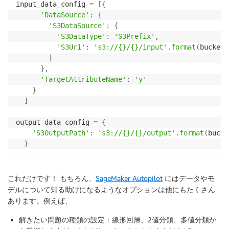
input_data_config 
=
[
{
'DataSource'
:
{
'S3DataSource'
:
{
'S3DataType'
:
'S3Prefix'
,
'S3Uri'
:
's3://{}/{}/input'
.
format
(
bucket
,
}
}
,
'TargetAttributeName'
:
'y'
}
]
output_data_config 
=
{
'S3OutputPath'
:
's3://{}/{}/output'
.
format
(
bucke
}
これだけです！ もちろん、
SageMaker Autopilot
にはデータやモ
デルについて知る助けになるようなオプションは他にもたくさん
あります。例えば、
解きたい問題の種類の設定：線形回帰、2値分類、多値分類か