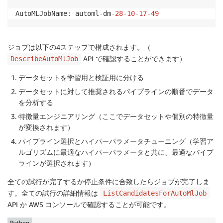
AutoMLJobName
:
 automl
-
dm
-
28
-
10
-
17
-
49
ジョブは以下の4ステップで構成されます。（
API で確認することができます）
DescribeAutoMlJob
データセットを学習用と検証用に分ける
データセットに対して推奨されるパイプラインの順番でデータ
を分析する
特徴量エンジニアリング（ここでデータセットや個別の特徴量
が変換されます）
パイプライン選択とハイパーパラメータチューニング（学習ア
ルゴリズムに最適なハイパーパラメータと共に、最適なパイプ
ラインが選択されます）
全ての試行が完了するか停止条件に合致したらジョブが完了しま
す。全ての試行の詳細情報は
ListCandidatesForAutoMlJob
API か AWS コンソールで確認することが可能です。
Python