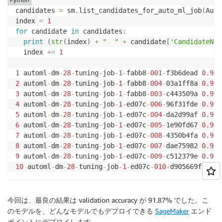
candidates 
=
 sm
.
list_candidates_for_auto_ml_job
(
Auto
index 
=
1
for
 candidate 
in
 candidates
:
print
(
str
(
index
)
+
"  "
+
 candidate
[
'CandidateNam
  index 
+=
1
1
 automl
-
dm
-
28
-
tuning
-
job
-
1
-
fabb8
-
001
-
f3b6dead 
0.918
2
 automl
-
dm
-
28
-
tuning
-
job
-
1
-
fabb8
-
004
-
03a1ff8a 
0.918
3
 automl
-
dm
-
28
-
tuning
-
job
-
1
-
fabb8
-
003
-
c443509a 
0.918
4
 automl
-
dm
-
28
-
tuning
-
job
-
1
-
ed07c
-
006
-
96f31fde 
0.915
5
 automl
-
dm
-
28
-
tuning
-
job
-
1
-
ed07c
-
004
-
da2d99af 
0.913
6
 automl
-
dm
-
28
-
tuning
-
job
-
1
-
ed07c
-
005
-
1e90fd67 
0.913
7
 automl
-
dm
-
28
-
tuning
-
job
-
1
-
ed07c
-
008
-
4350b4fa 
0.911
8
 automl
-
dm
-
28
-
tuning
-
job
-
1
-
ed07c
-
007
-
dae75982 
0.911
9
 automl
-
dm
-
28
-
tuning
-
job
-
1
-
ed07c
-
009
-
c512379e 
0.911
10
 automl
-
dm
-
28
-
tuning
-
job
-
1
-
ed07c
-
010
-
d905669f 
0.88
今回は、最良の結果は validation accuracy が 91.87% でした。こ
のモデルを、どんなモデルでもデプロイできる
SageMaker
エンド
ポイントにデプロイします。