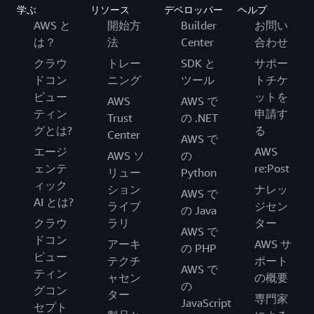
学ぶ
リソース
デベロッパー
ヘルプ
AWS と
開始方
Builder
お問い
は？
法
Center
合わせ
クラウ
トレー
SDK と
サポー
ドコン
ニング
ツール
トチケ
ピュー
ットを
AWS
AWS で
ティン
申請す
Trust
の .NET
グとは?
る
Center
AWS で
エージ
AWS
AWS ソ
の
ェンテ
re:Post
リュー
Python
ィック
ション
ナレッ
AWS で
AI とは?
ライブ
ジセン
の Java
クラウ
ラリ
ター
AWS で
ドコン
アーキ
AWS サ
の PHP
ピュー
テクチ
ポート
AWS で
ティン
ャセン
の概要
の
グコン
ター
専門家
JavaScript
セプト