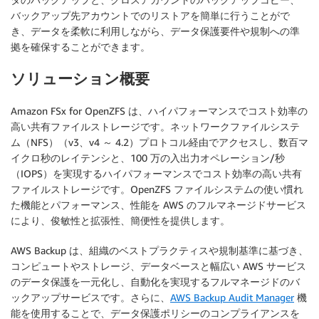
バックアップ先アカウントでのリストアを簡単に行うことがで
き、データを柔軟に利用しながら、データ保護要件や規制への準
拠を確保することができます。
ソリューション概要
Amazon FSx for OpenZFS は、ハイパフォーマンスでコスト効率の
高い共有ファイルストレージです。ネットワークファイルシステ
ム（NFS）（v3、v4 ～ 4.2）プロトコル経由でアクセスし、数百マ
イクロ秒のレイテンシと、100 万の入出力オペレーション/秒
（IOPS）を実現するハイパフォーマンスでコスト効率の高い共有
ファイルストレージです。OpenZFS ファイルシステムの使い慣れ
た機能とパフォーマンス、性能を AWS のフルマネージドサービス
により、俊敏性と拡張性、簡便性を提供します。
AWS Backup は、組織のベストプラクティスや規制基準に基づき、
コンピュートやストレージ、データベースと幅広い AWS サービス
のデータ保護を一元化し、自動化を実現するフルマネージドのバ
ックアップサービスです。さらに、
AWS Backup Audit Manager
機
能を使用することで、データ保護ポリシーのコンプライアンスを