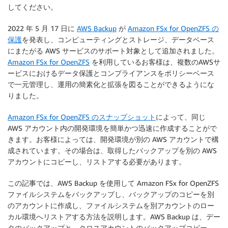
してください。
2022 年 5 月 17 日に
AWS Backup
が
Amazon FSx for OpenZFS の
保護
を発表し、コンピューティングとストレージ、データベース
にまたがる AWS サービスのサポート対象として追加されました。
Amazon FSx for OpenZFS
を利用しているお客様は、複数のAWSサ
ービスにおけるデータ保護とコンプライアンスをポリシーベース
で一元管理し、運用の簡素化と拡張を図ることができるようにな
りました。
Amazon FSx for OpenZFS のスナップショット
によって、同じ
AWS アカウント内の開発環境を簡単かつ迅速に作成することがで
きます。お客様によっては、開発環境が別の AWS アカウントで構
成されています。その場合は、取得したバックアップを別の AWS
アカウントにコピーし、リストアする必要があります。
この記事では、AWS Backup を使用して Amazon FSx for OpenZFS
ファイルシステムをバックアップし、バックアップのコピーを別
のアカウントに作成し、ファイルシステムを別アカウントのロー
カル環境へリストアする方法を説明します。AWS Backup は、デー
タのバックアップと、クロスアカウントのバックアップコピー、