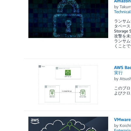
Amaz
by
Takum
Technica
ランサム
タベース
Stora
攻撃を未
ランサム
くことで
AWS 
実行
by
Atsus
このブロ
よびクロ
VMwar
by
Koich
Enterpris