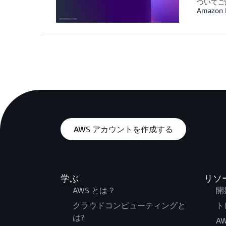
ついてご
Amazo
AWS アカウントを作成する
学ぶ
リソ
AWS とは？
開
クラウドコンピューティングと
ト
は?
AW