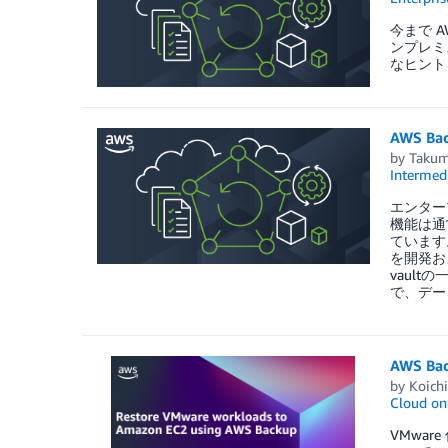
今まで 
ンプレミ
なヒント
AWS Ba
by
Takum
Intermedi
エンター
機能は通
ています
を開発およ
vaul
で、デー
AWS B
by
Koich
Cloud o
VMwar