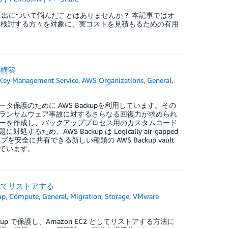
コスト算出について悩んだことはありませんか？ 本記事ではオ
プを検討する方々を対象に、実コストを見積もるための有用
スの構築
Key Management Service
,
AWS Organizations
,
General
,
護のために AWS Backupを利用しています。その
ランサムウェア事故に対するさらなる回復力が求められ
ーを作成し、バックアッププロセス用のカスタムコード
WS Backup は Logically air-gapped
に共有できる新しい種類の AWS Backup vault
ています。
 としてリストアする
up
,
Compute
,
General
,
Migration
,
Storage
,
VMware
Backup で保護し、Amazon EC2 としてリストアする方法に