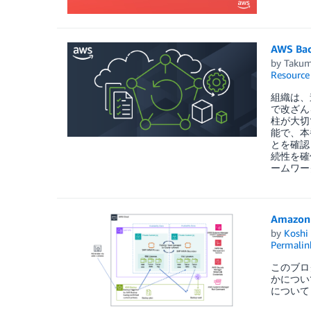
AWS 
by
Takum
Resource
組織は、
で改ざん
柱が大切
能で、本
とを確認
続性を確
ームワー
Amazo
by
Koshi
Permalin
このブロ
かについて
について