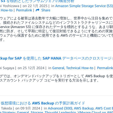
on S3 を標的としたランサムウェアの構造分析
i Yoshizawa
on
22 1月 2025
in
Amazon Simple Storage Service (S3)
l How-to
Permalink
Share
ウェアによる被害は過去数年で大幅に増加し、世界中から注目を集めて
、接続されたファイルシステムなどのインフラストラクチャリソースに影響を
ge Service (Amazon S3) に保存されたデータを標的とするよ
然に防ぎ、そして早期に特定して復旧対処できるようにするための実施
ウェアから保護するために使用できる AWS のサービスと機能につい
す。
Backup for SAP を使用した SAP HANA データベースのク
hi Sugaya
on
25 12月 2024
in
General
,
Technical How-to
Permalink
グでは、オンデマンドバックアップをトリガーとして AWS Backup を使
スアカウント バックアップ コピーを実行する方法を示します。
e 仮想環境における AWS Backup の予算計画ガイド
i Takeda
on
09 9月 2024
in
Advanced (300)
,
AWS Backup
,
AWS Cost E
e Strategy
,
General
,
Storage
,
Thought Leadership
,
VMware Cloud on AW