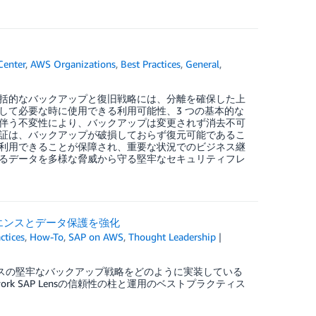
Center
,
AWS Organizations
,
Best Practices
,
General
,
括的なバックアップと復旧戦略には、分離を確保した上
して必要な時に使用できる利用可能性、3 つの基本的な
伴う不変性により、バックアップは変更されず消去不可
証は、バックアップが破損しておらず復元可能であるこ
利用できることが保障され、重要な状況でのビジネス継
るデータを多様な脅威から守る堅牢なセキュリティフレ
のレジリエンスとデータ保護を強化
ctices
,
How-To
,
SAP on AWS
,
Thought Leadership
タベースの堅牢なバックアップ戦略をどのように実装している
ework SAP Lensの信頼性の柱と運用のベストプラクティス