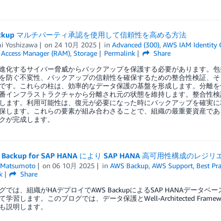
Backup マルチパーティ承認を使用して信頼性を高める方法
i Yoshizawa
on
24 10月 2025
in
Advanced (300)
,
AWS IAM Identity 
 Access Manager (RAM)
,
Storage
Permalink
Share
進化するサイバー脅威からバックアップを保護する必要があります。包
を防ぐ不変性、バックアップの信頼性を確保するための整合性検証、そ
です。これらの柱は、効率的なデータ保護の基盤を形成します。分離を
番インフラストラクチャから分離され元の状態を維持します。整合性検
します。利用可能性は、復元が必要になった時にバックアップを確実に
保します。これらの要素が組み合わさることで、組織の最重要資産であ
クが完成します。
n Backup for SAP HANA により SAP HANA 高可用性構成
 Matsumoto
on
06 10月 2025
in
AWS Backup
,
AWS Support
,
Best Pra
k
Share
グでは、組織がHAデプロイでAWS BackupによるSAP HANAデー
学習します。このブログでは、データ保護とWell-Architected Fram
も説明します。