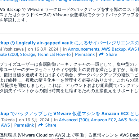
AWS Backup で VMware ワークロードのバックアップをする際の
スまたはクラウドベースの VMware 仮想環境でクラウドバックアッ
を解説します。
ckup の Logically air-gapped vault によるサイバーレジリエン
i Yoshizawa
on
16 8月 2024
in
Announcements
,
AWS Backup
,
AWS 
ate (200)
,
Storage
,
Technical How-to
Permalink
Share
プライズユーザーは多層防御アーキテクチャの一環として、集中型のデータ保
常ユーザーのデータセキュリティや規制上の要件を満たしますが、近年
。復旧目標を達成するには多くの場合、データバックアップの複数コピ
び維持し、複数の暗号化キーを管理する必要があります。これらの課題に対処するため、A
tの一般提供を開始しました。これは、アカウントおよび組織間でバックアップを安全
タ損失イベントからの復旧時間を短縮するための直接復元をサポートし
ackup でバックアップした VMware 仮想マシンを Amazon EC2
i Takeda
on
16 5月 2024
in
Advanced (300)
,
Amazon EC2
,
AWS Back
n AWS
Permalink
Share
e 仮想環境 (VMware Cloud on AWS) 上で稼働する仮想マシンを AWS 