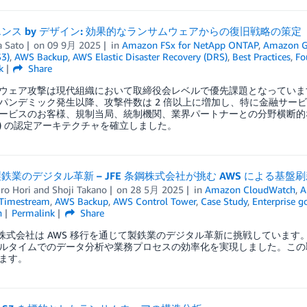
ンス by デザイン: 効果的なランサムウェアからの復旧戦略の策定
a Sato
on
09 9月 2025
in
Amazon FSx for NetApp ONTAP
,
Amazon G
S3)
,
AWS Backup
,
AWS Elastic Disaster Recovery (DRS)
,
Best Practices
,
Fo
k
Share
ウェア攻撃は現代組織において取締役会レベルで優先課題となっています
パンデミック発生以降、攻撃件数は 2 倍以上に増加し、特に金融サー
ビスのお客様、規制当局、統制機関、業界パートナーとの分野横断的な連携により、C
) の認定アーキテクチャを確立しました。
鉄業のデジタル革新 – JFE 条鋼株式会社が挑む AWS による基盤
ro Hori
and
Shoji Takano
on
28 5月 2025
in
Amazon CloudWatch
,
A
Timestream
,
AWS Backup
,
AWS Control Tower
,
Case Study
,
Enterprise g
n
Permalink
Share
条鋼株式会社は AWS 移行を通じて製鉄業のデジタル革新に挑戦してい
ルタイムでのデータ分析や業務プロセスの効率化を実現しました。この
ます。