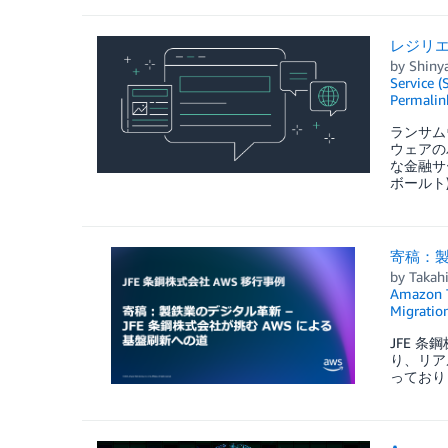
レジリエ
by
Shiny
Service (
Permalin
ランサム
ウェアの
な金融サー
ボールト
寄稿：製
by
Takahi
Amazon 
Migratio
JFE 
り、リア
っており