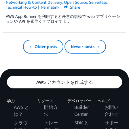
Networking & Content Delivery
,
Open Source
,
Serverless
,
Technical How-to
Permalink
Share
AWS App Runner を利用すると任意の規模で web アプリケーシ
ョンや API を素早くデプロイで […]
← Older posts
Newer posts →
AWS アカウントを作成する
学ぶ
リソース
デベロッパー
ヘルプ
AWS と
開始方
Builder
お問い
は？
法
Center
合わせ
クラウ
トレー
SDK と
サポー