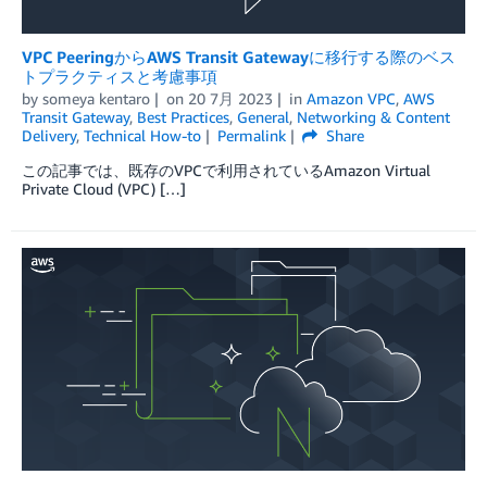
VPC PeeringからAWS Transit Gatewayに移行する際のベス
トプラクティスと考慮事項
by
someya kentaro
on
20 7月 2023
in
Amazon VPC
,
AWS
Transit Gateway
,
Best Practices
,
General
,
Networking & Content
Delivery
,
Technical How-to
Permalink
Share
この記事では、既存のVPCで利用されているAmazon Virtual
Private Cloud (VPC) […]