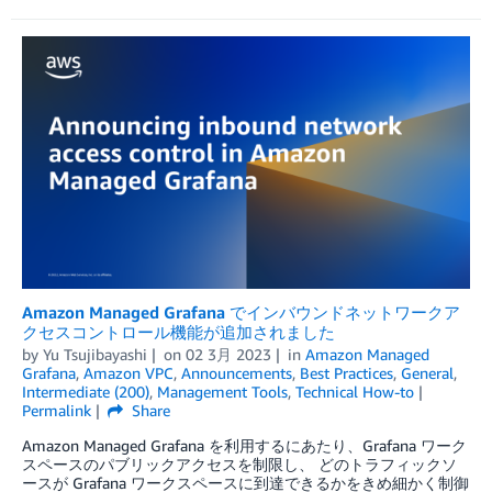
Amazon Managed Grafana でインバウンドネットワークア
クセスコントロール機能が追加されました
by
Yu Tsujibayashi
on
02 3月 2023
in
Amazon Managed
Grafana
,
Amazon VPC
,
Announcements
,
Best Practices
,
General
,
Intermediate (200)
,
Management Tools
,
Technical How-to
Permalink
Share
Amazon Managed Grafana を利用するにあたり、Grafana ワーク
スペースのパブリックアクセスを制限し、 どのトラフィックソ
ースが Grafana ワークスペースに到達できるかをきめ細かく制御