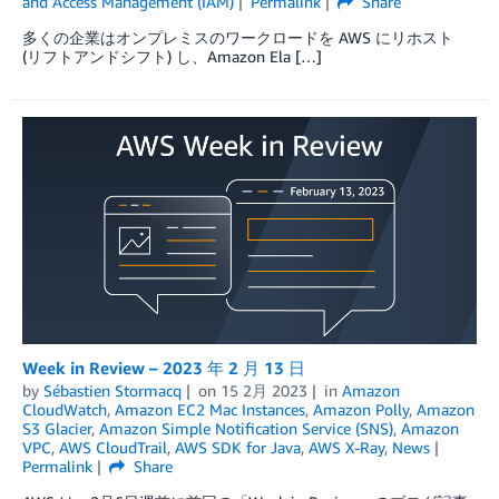
and Access Management (IAM)
Permalink
Share
多くの企業はオンプレミスのワークロードを AWS にリホスト
(リフトアンドシフト) し、Amazon Ela […]
Week in Review – 2023 年 2 月 13 日
by
Sébastien Stormacq
on
15 2月 2023
in
Amazon
CloudWatch
,
Amazon EC2 Mac Instances
,
Amazon Polly
,
Amazon
S3 Glacier
,
Amazon Simple Notification Service (SNS)
,
Amazon
VPC
,
AWS CloudTrail
,
AWS SDK for Java
,
AWS X-Ray
,
News
Permalink
Share