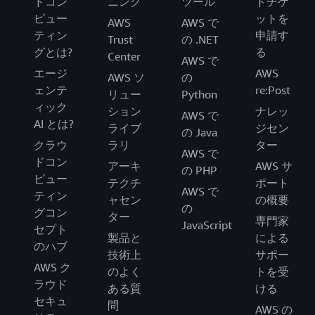
ドコン
ニング
ツール
トチケ
ピュー
ットを
AWS
AWS で
ティン
申請す
Trust
の .NET
グとは?
る
Center
AWS で
エージ
AWS
AWS ソ
の
ェンテ
re:Post
リュー
Python
ィック
ション
ナレッ
AWS で
AI とは?
ライブ
ジセン
の Java
クラウ
ラリ
ター
AWS で
ドコン
アーキ
AWS サ
の PHP
ピュー
テクチ
ポート
AWS で
ティン
ャセン
の概要
の
グコン
ター
専門家
JavaScript
セプト
製品と
による
のハブ
技術上
サポー
AWS ク
のよく
トを受
ラウド
ある質
ける
セキュ
問
AWS の