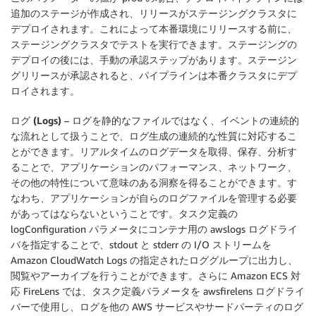
追加のステージが作成され、リリースがステージングクラスタに
デプロイされます。これによって本番環境にリリースする前に、
ステージングクラスタでテストを実行できます。ステージングの
デプロイの後には、手動の承認ステップがあります。ステージン
グリリースが承認されると、パイプラインは本番クラスタにデプ
ロイされます。
ログ (Logs)
– ログを静的なファイルではなく、イベントの連続的
な流れとして扱うことで、ログ生成の連続的な性質に対応するこ
とができます。リアルタイムのログデータを取得、保存、分析す
ることで、アプリケーションのパフォーマンス、ネットワーク、
その他の特性について意味のある洞察を得ることができます。す
なわち、アプリケーションが自らのログファイルを管理する必要
があってはならないということです。タスク定義の
logConfiguration パラメータにコンテナ用の awslogs ログドライ
バを指定することで、stdout と stderr の I/O ストリームを
Amazon CloudWatch Logs の指定されたロググループに出力し、
閲覧やアーカイブを行うことができます。さらに Amazon ECS 対
応 FireLens では、タスク定義パラメータを awsfirelens ログドライ
バーで使用し、ログを他の AWS サービスやサードパーティのログ