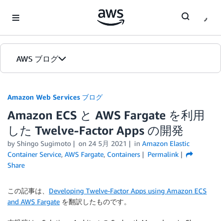
Skip to Main Content
AWS ブログ
ホーム
Amazon Web Services ブログ
Amazon ECS と AWS Fargate を利用
カテゴリ
した Twelve-Factor Apps の開発
エディション
by
Shingo Sugimoto
on
24 5月 2021
in
Amazon Elastic
Container Service
,
AWS Fargate
,
Containers
Permalink
Share
この記事は、
Developing Twelve-Factor Apps using Amazon ECS
and AWS Fargate
を翻訳したものです。