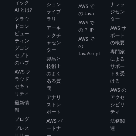
ィック
ション
ナレッ
AWS で
AI とは?
ライブ
ジセン
の Java
クラウ
ラリ
ター
AWS で
ドコン
アーキ
AWS サ
の PHP
ピュー
テクチ
ポート
AWS で
ティン
ャセン
の概要
の
グコン
ター
専門家
JavaScript
セプト
製品と
による
のハブ
技術上
サポー
AWS ク
のよく
トを受
ラウド
ある質
ける
セキュ
問
AWS の
リティ
アナリ
アクセ
最新情
ストレ
シビリ
報
ポート
ティ
ブログ
AWS パ
法務関
プレス
ートナ
連
リリー
ー