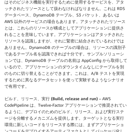
はそのビジネス機能を実行するために使用するサービスを、アタ
ッチされたリソースとして扱わなければなりません。これは RDS
データベース、DynamoDB テーブル、S3 バケット、あるいは
AWS 以外のサービスの場合もあります。アタッチされたリソース
とは、これらのリソースが構成としてアプリケーションに提供さ
れることを意味しています。アプリケーションはアタッチされた
リソースを認識しますが、それに緊密に結合されているわけでは
ありません。DynamoDB のテーブルの場合は、リソースの識別子
であるテーブル名を認識できれば十分です。サンプルソリューシ
ョンでは、DynamoDB テーブルの名前は AppConfig から取得して
いるので、アプリケーションのダウンタイムなしにテーブルを別
のものに切り替えることができます。これは、A/B テストを実現
するために異なるデータセットを使って実験するようなシナリオ
で有用です。
ビルド、リリース、実行 (Build, release and run)
– AWS
CodePipeline は、Twelve-Factor アプリケーションで推奨されてい
るように、デプロイのためのビルド、リリース、および実行ステ
ージを分離するメカニズムを提供します。ターゲットとなる実行
環境に新しいコードをリリースする際には、まずアプリケーショ
ンコードをデプロイするアーティファクトとしてパッケージ化し