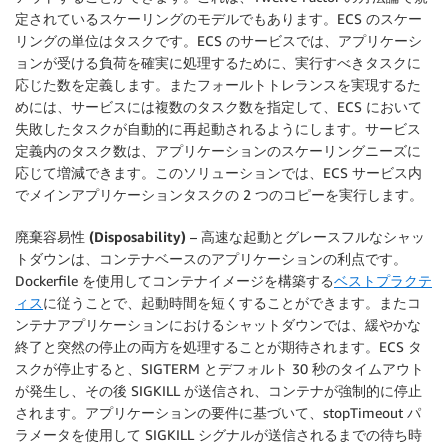
定されているスケーリングのモデルでもあります。ECS のスケー
リングの単位はタスクです。ECS のサービスでは、アプリケーシ
ョンが受ける負荷を確実に処理するために、実行すべきタスクに
応じた数を定義します。またフォールトトレランスを実現するた
めには、サービスには複数のタスク数を指定して、ECS において
失敗したタスクが自動的に再起動されるようにします。サービス
定義内のタスク数は、アプリケーションのスケーリングニーズに
応じて増減できます。このソリューションでは、ECS サービス内
でメインアプリケーションタスクの 2 つのコピーを実行します。
廃棄容易性 (Disposability)
– 高速な起動とグレースフルなシャッ
トダウンは、コンテナベースのアプリケーションの利点です。
Dockerfile を使用してコンテナイメージを構築する
ベストプラクテ
ィス
に従うことで、起動時間を短くすることができます。またコ
ンテナアプリケーションにおけるシャットダウンでは、緩やかな
終了と突然の停止の両方を処理することが期待されます。ECS タ
スクが停止すると、SIGTERM とデフォルト 30 秒のタイムアウト
が発生し、その後 SIGKILL が送信され、コンテナが強制的に停止
されます。アプリケーションの要件に基づいて、stopTimeout パ
ラメータを使用して SIGKILL シグナルが送信されるまでの待ち時