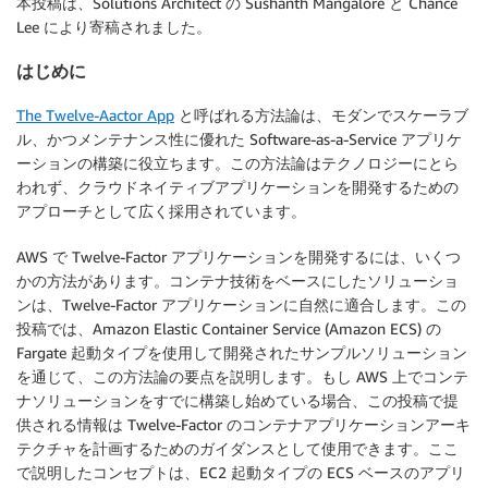
本投稿は、Solutions Architect の Sushanth Mangalore と Chance
Lee により寄稿されました。
はじめに
The Twelve-Aactor App
と呼ばれる方法論は、モダンでスケーラブ
ル、かつメンテナンス性に優れた Software-as-a-Service アプリケ
ーションの構築に役立ちます。この方法論はテクノロジーにとら
われず、クラウドネイティブアプリケーションを開発するための
アプローチとして広く採用されています。
AWS で Twelve-Factor アプリケーションを開発するには、いくつ
かの方法があります。コンテナ技術をベースにしたソリューショ
ンは、Twelve-Factor アプリケーションに自然に適合します。この
投稿では、Amazon Elastic Container Service (Amazon ECS) の
Fargate 起動タイプを使用して開発されたサンプルソリューション
を通じて、この方法論の要点を説明します。もし AWS 上でコンテ
ナソリューションをすでに構築し始めている場合、この投稿で提
供される情報は Twelve-Factor のコンテナアプリケーションアーキ
テクチャを計画するためのガイダンスとして使用できます。ここ
で説明したコンセプトは、EC2 起動タイプの ECS ベースのアプリ