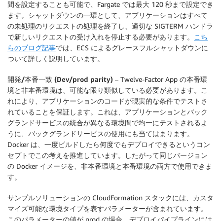
間を設定することも可能で、Fargate では最大 120 秒まで設定でき
ます。シャットダウンの一環として、アプリケーションはすべて
の未処理のリクエストの処理を終了し、適切な SIGTERM ハンドラ
で新しいリクエストの受け入れを停止する必要があります。
こち
らのブログ記事
では、ECS によるグレースフルシャットダウンに
ついて詳しく説明しています。
開発/本番一致 (Dev/prod parity)
– Twelve-Factor App の本番環
境と非本番環境は、可能な限り類似している必要があります。こ
れにより、アプリケーションのコードが現実的な条件でテストさ
れていることを保証します。これは、アプリケーションとバック
グランドサービスの統合が異なる環境間で均一にテストされるよ
うに、バックグランドサービスの使用にも当てはまります。
Docker は、一度ビルドしたら何度でもデプロイできるというコン
セプトでこの考えを推進しています。したがって同じバージョン
の Docker イメージを、非本番環境と本番環境の両方で使用できま
す。
サンプルソリューションの CloudFormation スタックには、カスタ
マイズ可能な環境タイプを表すパラメーターが含まれています。
このパラメーターの値が prod の場合、デプロイパイプラインには