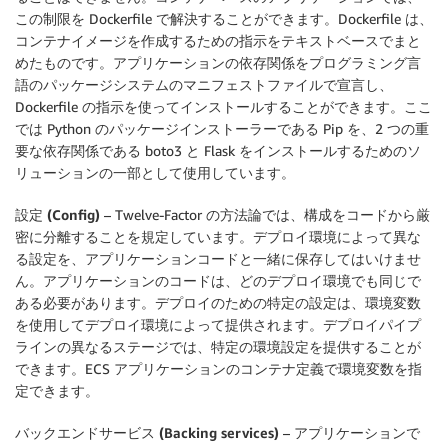
この制限を Dockerfile で解決することができます。Dockerfile は、
コンテナイメージを作成するための指示をテキストベースでまと
めたものです。アプリケーションの依存関係をプログラミング言
語のパッケージシステムのマニフェストファイルで宣言し、
Dockerfile の指示を使ってインストールすることができます。ここ
では Python のパッケージインストーラーである Pip を、2 つの重
要な依存関係である boto3 と Flask をインストールするためのソ
リューションの一部として使用しています。
設定 (Config)
– Twelve-Factor の方法論では、構成をコードから厳
密に分離することを規定しています。デプロイ環境によって異な
る設定を、アプリケーションコードと一緒に保存してはいけませ
ん。アプリケーションのコードは、どのデプロイ環境でも同じで
ある必要があります。デプロイのための特定の設定は、環境変数
を使用してデプロイ環境によって提供されます。デプロイパイプ
ラインの異なるステージでは、特定の環境設定を提供することが
できます。ECS アプリケーションのコンテナ定義で環境変数を指
定できます。
バックエンドサービス (Backing services)
– アプリケーションで