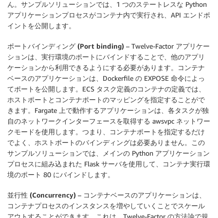
ん。サンプルソリューションでは、1 つのステートレスな Python
アプリケーションプロセスがコンテナ内で実行され、API エンドポ
イントを公開します。
ポートバインディング (Port binding)
– Twelve-Factor アプリケー
ションは、実行環境のポートにバインドすることで、他のアプリ
ケーションから利用できるようにする必要があります。コンテナ
ベースのアプリケーションは、Dockerfile の EXPOSE 命令によっ
てポートを公開します。ECS タスク定義のコンテナの定義では、
ホストポートとコンテナポートのマッピングを指定することがで
きます。Fargate 上で動作するアプリケーションは、各タスクが独
自のネットワークインターフェースを取得する awsvpc ネットワー
クモードを使用します。つまり、コンテナポートを指定するだけ
でよく、ホストポートのバインディングは必要ありません。この
サンプルソリューションでは、メインの Python アプリケーション
プロセスに組み込まれた Flask サーバを使用して、コンテナ実行環
境のポート 80 にバインドします。
並行性 (Concurrency)
– コンテナベースのアプリケーションは、
コンテナプロセスのインスタンスを増やしていくことでスケール
アウトすることができます。これは、Twelve-Factor の方法論で規