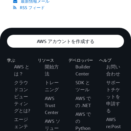
最新情報メール
RSS フィード
AWS アカウントを作成する
学ぶ
リソース
デベロッパー
ヘルプ
AWS と
開始方
Builder
お問い
は？
法
Center
合わせ
クラウ
トレー
SDK と
サポー
ドコン
ニング
ツール
トチケ
ピュー
ットを
AWS
AWS で
ティン
申請す
Trust
の .NET
グとは?
る
Center
AWS で
エージ
AWS
AWS ソ
の
ェンテ
re:Post
リュー
Python