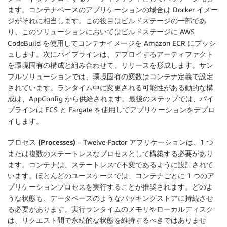
ます。コンテナベースのアプリケーションの場合は Docker イメー
ジがそれに相当します。この役目はビルドステージの一部であ
り、このソリューションにおいてはビルドステージに AWS
CodeBuild を使用してコンテナイメージを Amazon ECR にプッシ
ュします。次にパイプラインは、デプロイするアーティファクト
を環境固有の構成と組み合わせて、リリースを形成します。サン
プルソリューションでは、環境固有の変数はコンテナ定義で設定
されています。ランタイム中に変更される可能性がある動的な構
成は、AppConfig から供給されます。最後のステップでは、パイ
プラインは ECS と Fargate を使用してアプリケーションをデプロ
イします。
プロセス (Processes)
– Twelve-Factor アプリケーションは、1 つ
または複数のステートレスなプロセスとして構築する必要があり
ます。コンテナは、ステートレスで不変であるように設計されて
います。ほとんどのユースケースでは、コンテナごとに 1 つのア
プリケーションプロセスを実行することが推奨されます。どのよ
うな状態も、データベースのようなバッキングストアに持続させ
る必要があります。実行ランタイムのメモリやローカルディスク
は、リクエスト間で永続的な状態を維持するべきではありませ