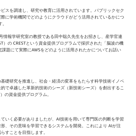
ービスを調達し、研究や教育に活用されています。パブリックセク
実際に学術機関でどのようにクラウドがどう活用されているかにつ
す。
生体信号情報学研究室の教授である田中聡久先生をお招きし、産学官連
T）の CRESTという資金提供プログラムで採択された「脳波の機
究課題にて実際にAWSをどのように活用されたかについてお話い
の基礎研究を推進し、社会・経済の変革をもたらす科学技術イノベ
造的で卓越した革新的技術のシーズ（新技術シーズ）を創出するこ
T）の資金提供プログラム。
ていく必要がありましたが、AI技術を用いて専門医の判断を学習
形、その意味を学習できるシステムを開発。これにより AIが注
減らすことを目指します。