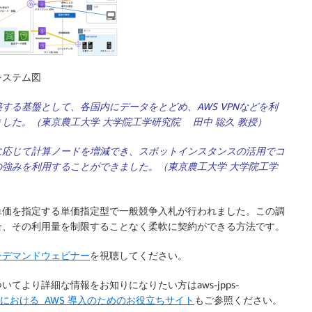
システム図
る基盤として、各国内にデータをとどめ、AWS VPNなどを利
した。（東京農工大学 大学院工学研究院 田中 聡久 教授）
ョブのサイズに応じて計算ノードを増減でき、スポットインスタンスの活用でコ
強みを利用することができました。（東京農工大学 大学院工学
単価を指定する単価指定型で一般競争入札が行われました。この調
合、その利用量を制限することなく柔軟に契約ができる方法です。
ンデマンドウェビナー
を視聴してください。
より詳細な情報をお知りになりたい方はaws-jpps-
における AWS 導入のためのお役立ちサイト
もご参照ください。