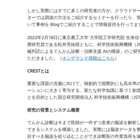
しかし実際にはすでに多くの研究者の方が、クラウドサ
ターでは調達の方法をご紹介するセミナーを行ったり、
いて事例を Blogでご紹介することで情報提供を行ってま
2022年2月18日に東京農工大学 大学院工学研究院 
携研究員である松井亮祐様ともに、科学技術振興機構（JS
械判読によるてんかん診断・治療支援 AIの構築」のご研
ただきました。（
オンデマンド視聴はこちら
）
CRESTとは
重要な課題の克服に向けて、独創的で国際的にも高水準
ーションに大きく寄与する、新たな科学知識に基づく創
とを目的とした国立研究開発法人 科学技術振興機構（JS
研究の背景とシステム概要
てんかん診断は今まで医師が一件ずつ患者の脳波を解析し
できるシステムを構築しました。実際には脳波データを整
目すべき脳波を絞り込むことができ診断医の作業負荷を