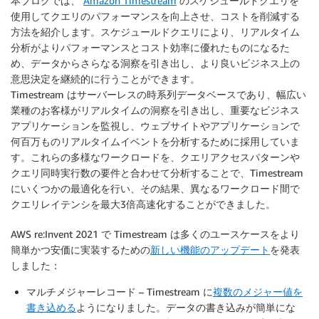
本ブログでは、
Amazon Timestream
のスケジュールドクエリを
使用してクエリのパフォーマンスを向上させ、コストを削減する
方法を紹介します。スケジュールドクエリにより、リアルタイム
分析がよりパフォーマンスとコスト効率に優れたものになるた
め、データからさらなる洞察を引き出し、より良いビジネス上の
意思決定を継続的に行うことができます。
Timestream はサーバーレスの時系列データベースであり、幅広い
業種のお客様がリアルタイムの洞察を引き出し、重要なビジネス
アプリケーションを監視し、ウェブサイトやアプリケーションで
何百万ものリアルタイムイベントを分析するために採用していま
す。これらの多様なワークロードを、クエリアクセスパターンや
クエリ同時実行数の要件と合わせて分析することで、Timestream
にいくつかの最適化を行い、その結果、異なるワークロード間で
クエリレイテンシを最大3倍高速化することができました。
AWS re:Invent 2021 で Timestream は多くのユースケースをより
簡単かつ安価に実装するための
新しい機能のアップデート
を発表
しました：
マルチメジャーレコード
– Timestream に
複数のメジャー値を
書き込める
ようになりました。データの書き込みが簡単にな