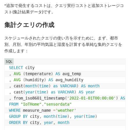
*追加で発生するコストは、クエリ実行コストと追加ストレージコ
スト(集計結果データ)です。
集計クエリの作成
スケジュールされたクエリの使い方を示すために、まず、都市
別、月別、年別の平均気温と湿度を計算する単純な集約クエリを
作成します：
SQL
SELECT
,
AVG
(
temperature
)
AS
,
AVG
(
humidity
)
AS
,
 cast
(
month
(
time
)
as
VARCHAR
)
AS
month
,
 cast
(
year
(
time
)
as
VARCHAR
)
AS
year
,
 from_iso8601_timestamp
(
'2022-01-01T00:00:00'
)
AS
t
FROM
"IoTHome"
.
"sensordata"
WHERE
 measure_name 
=
'weather'
GROUP
BY
 city
,
month
(
time
)
,
year
(
time
)
ORDER
BY
 city
,
year
,
month