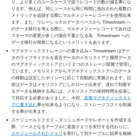
り、より多くのユースケースで扱うレコードの数が減る事にな
ります。例えば、同じソースから同じ時間に放出された複数の
メトリックを追跡する際にマルチメジャーレコードを使用出来
ます。また、リレーショナルデータベースから Timestream へ
のデータ移行を考える際に、マルチメジャーレコードであれば
スキーマの変更が多くの場合不要となる為、Timestream への
データ移行が簡単になるというメリットもあります。
マグネティックストレージへの書き込み
– Timestream はデー
タのライフサイクルを直近データのメモリストアと履歴データ
のマグネティックストアという 2 つのストレージ階層で管理し
ています。メモリストアからマグネティックストアへのデータ
の移動は設定したポリシーに応じて自動的に実施されます。以
前はデータはメモリストアにしかロード出来ず、遅れて到着す
るデータを格納する為には、メモリストアの保持時間を拡張し
て対応する必要がありました。今回、
直接マグネティックスト
アに書き込む
事が出来るようになり、ストレージコストを削減
する事が出来ます。
スケジュールドクエリ
– ダッシュボードやレポートを作成する
際、ソースとなるテーブルに直接クエリを実行する代わりに、
スケジュールされたクエリ
を実行して別テーブルに結果を格納