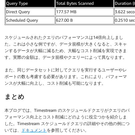
Query Type
Total Bytes Scanned
Duration (
Direct Query
177.57 MB
3.622 sec
Scheduled Query
627.00 B
0.2510 se
スケジュールされたクエリのパフォーマンスは14倍向上しまし
た。これは小さな例ですが、データ規模が大きくなると、スキャ
ンするデータが大幅に減るため、大幅なコスト削減を実現できま
す。実際の金額は、データ規模やクエリーによって異なります。
また、同じデータセットに対してクエリを実行するユーザーやレ
ポートの数も考慮する必要があります。これにより、パフォーマ
ンスが大幅に向上し、コスト削減も可能になります。
まとめ
本ブログでは、Timestream のスケジュールドクエリがクエリのパ
フォーマンス向上とコスト削減にどのように役立つかを紹介しま
した。Timestream スケジュールドクエリの詳細やその他の例につ
いては、
ドキュメント
を参照してください。