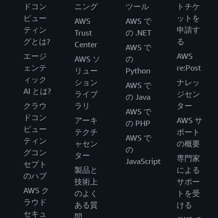
ドコン
ニング
ツール
トチケ
ピュー
ットを
AWS
AWS で
ティン
申請す
Trust
の .NET
グとは?
る
Center
AWS で
エージ
AWS
AWS ソ
の
ェンテ
re:Post
リュー
Python
ィック
ション
ナレッ
AWS で
AI とは?
ライブ
ジセン
の Java
クラウ
ラリ
ター
AWS で
ドコン
アーキ
AWS サ
の PHP
ピュー
テクチ
ポート
AWS で
ティン
ャセン
の概要
の
グコン
ター
専門家
JavaScript
セプト
製品と
による
のハブ
技術上
サポー
AWS ク
のよく
トを受
ラウド
ある質
ける
セキュ
問