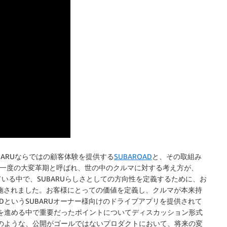
BARUならではの顧客体験を提供する
SUBAROAD
と、その取組み
に一度の大変革期と呼ばれ、世の中のクルマに対する考え方が、
いる中で、SUBARUらしさとしての方向性を定義するために、お
施されました。お客様にとっての価値を定義し、クルマが本来持
DというSUBARUオーナー様向けのドライブアプリを提供されて
トを進める中で重要だったポイントについてディスカッション形式
Dのような、公開がゴールではないプロダクトにおいて、将来の変