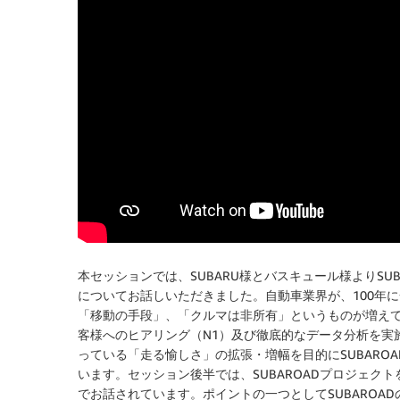
本セッションでは、SUBARU様とバスキュール様よりSU
についてお話しいただきました。自動車業界が、100年
「移動の手段」、「クルマは非所有」というものが増えて
客様へのヒアリング（N1）及び徹底的なデータ分析を実
っている「走る愉しさ」の拡張・増幅を目的にSUBAROA
います。セッション後半では、SUBAROADプロジェク
でお話されています。ポイントの一つとしてSUBAROA