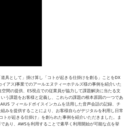
道具として」掛け算し「コトが起きる仕掛けを創る」ことをDX
(リカイアス)事業でのアールエヌティーホテルズ様の事例を紹介いた
住空間の提供、ES視点での従業員が協力して課題解決に当たる文
という課題をお客様と定義し、これらの課題の根本原因の一つであ
AIUS フィールドボイスインカムを活用した音声会話の記録、チ
仕組みを提供することにより、お客様自らがデジタルを利用し日常
「コトが起きる仕掛け」を創られた事例を紹介いただきました。ま
であり、AWSを利用することで素早く利用開始が可能な点を挙