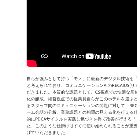
自らが強みとして持つ「モノ」に最新のデジタル技術を「
と考えられており、コミュニケーションAIのRECAIUS
だきました。本質的な課題として、CS視点での快適な居
化の醸成、経営視点での従業員自らがこのホテルを選ぶ
るスタッフ間のコミュニケーションの問題に対して、REC
ーム会話の分析、業務課題との相関の見える化を行える
的にPDCAサイクルを実践し気づきを得て改善が行える
た、このような仕掛けはすぐに使い始められることが重要
げていただきました。