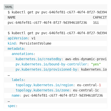
YAML
$ kubectl get pv pvc
-
646fef81
-
c677
-
46f4
-
8f27
-
9d39461
NAME                                       CAPACITY 
pvc
-
646fef81
-
c677
-
46f4
-
8f27
-
9d394618f236   1Gi      
$ kubectl get pv pvc
-
646fef81
-
c677
-
46f4
-
8f27
-
9d39461
apiVersion
:
kind
:
metadata
:
annotations
:
kubernetes.io/createdby
:
 aws
-
ebs
-
dynamic
-
provisi
pv.kubernetes.io/bound-by-controller
:
"yes"
pv.kubernetes.io/provisioned-by
:
 kubernetes.io/a
…

labels
:
topology.kubernetes.io/region
:
 eu
-
central
-
1
topology.kubernetes.io/zone
:
 eu
-
central
-
1c

name
:
 pvc
-
646fef81
-
c677
-
46f4
-
8f27
-
9d394618f236

spec
:
accessModes
: