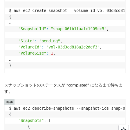
$ aws ec2 create-snapshot --volume-id vol-03d3cd818a
{
…

"SnapshotId"
:
"snap-06fb1faafc1409cc5"
,

…

"State"
:
"pending"
,

"VolumeId"
:
"vol-03d3cd818a2c2def3"
,

"VolumeSize"
:
1
,

}
スナップショットのステータスが “completed” になるまで待ちま
す。
Bash
{
"Snapshots"
:
[
{