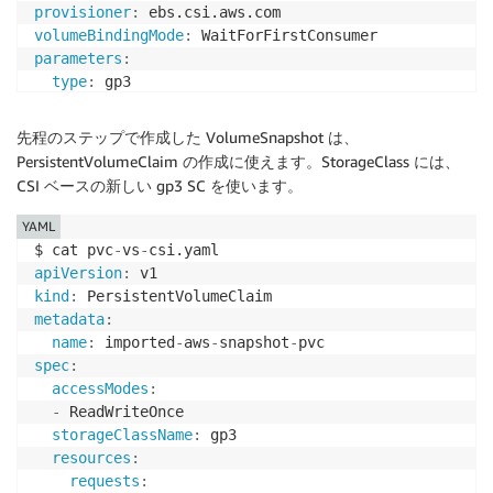
provisioner
:
volumeBindingMode
:
parameters
:
type
:
 gp3

$ kubectl apply 
-
f gp3
-
def
-
sc.yaml

先程のステップで作成した VolumeSnapshot は、
storageclass.storage.k8s.io/gp3 created

PersistentVolumeClaim の作成に使えます。StorageClass には、
CSI ベースの新しい gp3 SC を使います。
$ kubectl get sc gp3

NAME            PROVISIONER       RECLAIMPOLICY   VO
YAML
$ cat pvc
-
vs
-
apiVersion
:
kind
:
metadata
:
name
:
 imported
-
aws
-
snapshot
-
spec
:
accessModes
:
-
 ReadWriteOnce

storageClassName
:
 gp3

resources
:
requests
: