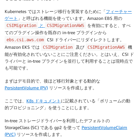
Kubernetes ではストレージ移行を実装するために「
フィーチャー
ゲート
」と呼ばれる機能を使っています。Amazon EBS 用の
と
を有効にすると、すべ
CSIMigration
CSIMigrationAWS
てのプラグイン操作を既存の in-tree プラグインから
CSI ドライバーにリダイレクトします。
ebs.csi.aws.com
Amazon EKS では
及び
機
CSIMigration
CSIMigrationAWS
能が有効化されていないことにご注意ください。とはいえ、CSI ド
ライバーと in-tree プラグインを並行して利用することは現時点で
も可能です。
まずはデモ目的で、後ほど移行対象とする動的な
PersistentVolume (PV)
リソースを作成します。
ここでは、
K8s ドキュメント
に記載されている「ボリュームの動
的プロビジョニング」を使うことにします。
In-tree ストレージドライバーを利用したデフォルトの
StorageClass (SC) である gp2 を使って
PersistentVolumeClaim
(PVC)
リソースを作成します。