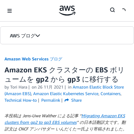
Skip to Main Content
AWS ブログ
ホーム
Amazon Web Services ブログ
Amazon EKS クラスターの EBS ボリ
カテゴリ
ュームを gp2 から gp3 に移行する
エディション
by
Tori Hara
on
26 11月 2021
in
Amazon Elastic Block Store
(Amazon EBS)
,
Amazon Elastic Kubernetes Service
,
Containers
,
Technical How-to
Permalink
Share
本投稿は Jens-Uwe Walther による記事 “
Migrating Amazon EKS
clusters from gp2 to gp3 EBS volumes
” の日本語翻訳文です。翻
訳文は CNCF アンバサダー いんだくたー氏より寄稿されました。