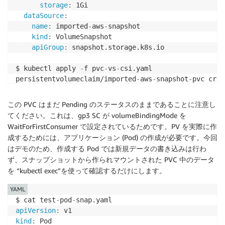
storage
:
 1Gi

dataSource
:
name
:
 imported
-
aws
-
snapshot

kind
:
 VolumeSnapshot

apiGroup
:
 snapshot.storage.k8s.io

$ kubectl apply 
-
f pvc
-
vs
-
csi.yaml

persistentvolumeclaim/imported
-
aws
-
snapshot
-
pvc crea
$ kubectl get pvc imported
-
aws
-
snapshot
-
pvc

この PVC はまだ Pending のステータスのままであることに注意し
NAME                        STATUS    VOLUME   CAPAC
てください。これは、gp3 SC が volumeBindingMode を
imported
-
aws
-
snapshot
-
WaitForFirstConsumer で設定されているためです。PV を実際に作
成するためには、アプリケーション (Pod) の作成が必要です。今回
はデモのため、作成する Pod では新規データの書き込みは行わ
ず、スナップショットから作られマウントされた PVC 中のデータ
を “kubectl exec”を使って確認するだけにします。
YAML
$ cat test
-
pod
-
apiVersion
:
kind
: