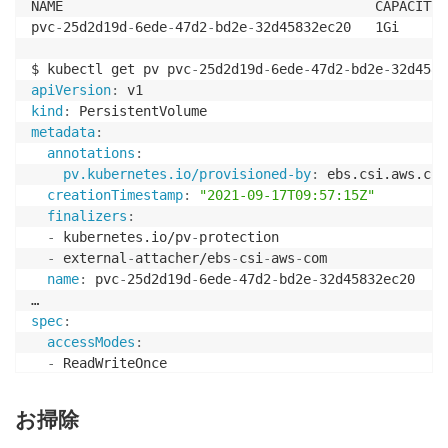
NAME                                       CAPACITY 
pvc
-
25d2d19d
-
6ede
-
47d2
-
bd2e
-
32d45832ec20   1Gi      
$ kubectl get pv pvc
-
25d2d19d
-
6ede
-
47d2
-
bd2e
-
32d4583
apiVersion
:
kind
:
metadata
:
annotations
:
pv.kubernetes.io/provisioned-by
:
 ebs.csi.aws.com

creationTimestamp
:
"2021-09-17T09:57:15Z"
finalizers
:
-
 kubernetes.io/pv
-
protection

-
 external
-
attacher/ebs
-
csi
-
aws
-
com

name
:
 pvc
-
25d2d19d
-
6ede
-
47d2
-
bd2e
-
32d45832ec20

spec
:
accessModes
:
-
 ReadWriteOnce

capacity
:
storage
:
 1Gi

お掃除
claimRef
:
apiVersion
:
 v1
