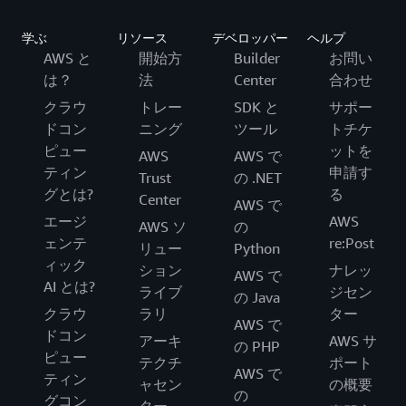
学ぶ
リソース
デベロッパー
ヘルプ
AWS と
開始方
Builder
お問い
は？
法
Center
合わせ
クラウ
トレー
SDK と
サポー
ドコン
ニング
ツール
トチケ
ピュー
ットを
AWS
AWS で
ティン
申請す
Trust
の .NET
グとは?
る
Center
AWS で
エージ
AWS
AWS ソ
の
ェンテ
re:Post
リュー
Python
ィック
ション
ナレッ
AWS で
AI とは?
ライブ
ジセン
の Java
クラウ
ラリ
ター
AWS で
ドコン
アーキ
AWS サ
の PHP
ピュー
テクチ
ポート
AWS で
ティン
ャセン
の概要
の
グコン
ター