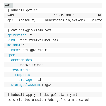
YAML
$ kubectl get sc

NAME                    PROVISIONER             RECL
gp2   (default)     kubernetes.io/aws
-
ebs   Delete  
$ cat ebs
-
gp2
-
apiVersion
:
kind
:
metadata
:
name
:
 ebs
-
gp2
-
spec
:
accessModes
:
-
 ReadWriteOnce

resources
:
requests
:
storage
:
 1Gi

storageClassName
:
 gp2 

$ kubectl apply 
-
f ebs
-
gp2
-
claim.yaml

persistentvolumeclaim/ebs
-
gp2
-