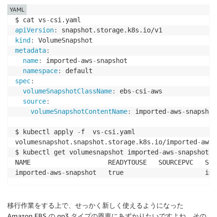
YAML
$ cat vs
-
apiVersion
:
kind
:
metadata
:
name
:
 imported
-
aws
-
snapshot

namespace
:
spec
:
volumeSnapshotClassName
:
 ebs
-
csi
-
aws

source
:
volumeSnapshotContentName
:
 imported
-
aws
-
snapshot
$ kubectl apply 
-
f  vs
-
csi.yaml

volumesnapshot.snapshot.storage.k8s.io/imported
-
aws
-
$ kubectl get volumesnapshot imported
-
aws
-
snapshot

NAME                    READYTOUSE   SOURCEPVC   SOU
imported
-
aws
-
snapshot   true                     imp
移行作業をする上で、せっかく新しく使えるようになった
Amazon EBS の gp3 タイプの恩恵にあずかりたいですよね。その