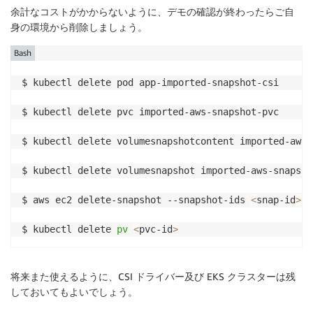
余計なコストがかからないように、デモの確認が終わったらご自
kind
:
 PersistentVolumeClaim

身の環境から削除しましょう。
name
:
 imported
-
aws
-
snapshot
-
pvc

namespace
:
 default

Bash
…

csi
:
$ kubectl delete pod app-imported-snapshot-csi

driver
:
 ebs.csi.aws.com

fsType
:
 ext4

$ kubectl delete pvc imported-aws-snapshot-pvc

volumeAttributes
:
storage.kubernetes.io/csiProvisionerIdentity
:
 
$ kubectl delete volumesnapshotcontent imported-aws-
volumeHandle
:
 vol
-
036ef87c533d529de

nodeAffinity
:
$ kubectl delete volumesnapshot imported-aws-snapshot
required
:
nodeSelectorTerms
:
$ aws ec2 delete-snapshot --snapshot-ids 
<
snap-id
>
-
matchExpressions
:
-
key
:
 topology.ebs.csi.aws.com/zone

$ kubectl delete 
pv
<
pvc-id
>
operator
:
 In

values
:
-
 eu
-
central
-
1c

将来また使えるように、CSI ドライバー及び EKS クラスターは残
persistentVolumeReclaimPolicy
:
 Delete

しておいてもよいでしょう。
storageClassName
:
 gp3

volumeMode
: