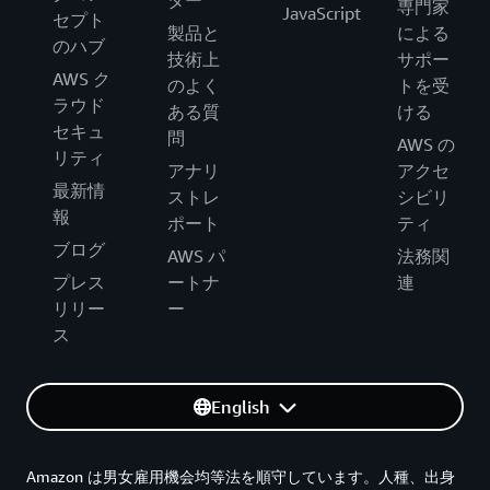
専門家
JavaScript
セプト
製品と
による
のハブ
技術上
サポー
AWS ク
のよく
トを受
ラウド
ある質
ける
セキュ
問
AWS の
リティ
アナリ
アクセ
最新情
ストレ
シビリ
報
ポート
ティ
ブログ
AWS パ
法務関
プレス
ートナ
連
リリー
ー
ス
English
Amazon は男女雇用機会均等法を順守しています。人種、出身