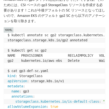
ためには、CSI ベースの gp3 StorageClass リソースを作成する必
要があります！これが今後デフォルトの SC リソースとなってほし
いので、Amazon EKS のデフォルト gp2 SC から以下のアノテーシ
ョンを取り除きます。
YAML
$ kubectl annotate sc gp2 storageclass.kubernetes.io
storageclass.storage.k8s.io/gp2 annotated

$ kubectl get sc gp2

NAME   PROVISIONER             RECLAIMPOLICY   VOLUM
gp2    kubernetes.io/aws
-
ebs   Delete          WaitF
$ cat gp3
-
def
-
kind
:
apiVersion
:
metadata
:
name
:
 gp3

annotations
:
storageclass.kubernetes.io/is-default-class
:
"tr
allowVolumeExpansion
:
true