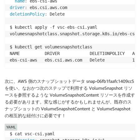
name
:
 ebs
-
csi
-
driver
:
deletionPolicy
:
 Delete

$ kubectl apply 
-
f vsc
-
ebs
-
csi.yaml

volumesnapshotclass.snapshot.storage.k8s.io/ebs
-
csi
-
$ kubectl get volumesnapshotclass

NAME          DRIVER            DELETIONPOLICY   AGE

ebs
-
csi
-
次に、AWS 側のスナップショットデータ snap-06fb1faafc1409cc5
を使い、なおかつ次のステップで利用する VolumeSnapshot リソ
ースを参照するような VolumeSnapshotContent リソースを作成す
る必要があります。変な感じがするかもしれませんが、既存のス
ナップショットの VolumeSnapshotContent と VolumeSnapshot
の相互的な紐付けに必要です！
YAML
$ cat vsc
-