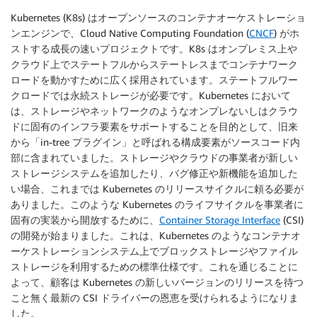
Kubernetes (K8s) はオープンソースのコンテナオーケストレーショ
ンエンジンで、Cloud Native Computing Foundation (
CNCF
) がホ
ストする成長の速いプロジェクトです。K8s はオンプレミス上や
クラウド上でステートフルからステートレスまでコンテナワーク
ロードを動かすために広く採用されています。ステートフルワー
クロードでは永続ストレージが必要です。Kubernetes において
は、ストレージやネットワークのようなオンプレないしはクラウ
ドに固有のインフラ要素をサポートすることを目的として、旧来
から「in-tree プラグイン」と呼ばれる構成要素がソースコード内
部に含まれていました。ストレージやクラウドの事業者が新しい
ストレージシステムを追加したり、バグ修正や新機能を追加した
い場合、これまでは Kubernetes のリリースサイクルに頼る必要が
ありました。このような Kubernetes のライフサイクルを事業者に
固有の実装から開放するために、
Container Storage Interface
(CSI)
の開発が始まりました。これは、Kubernetes のようなコンテナオ
ーケストレーションシステム上でブロックストレージやファイル
ストレージを利用するための標準仕様です。これを通じることに
よって、顧客は Kubernetes の新しいバージョンのリリースを待つ
こと無く最新の CSI ドライバーの恩恵を受けられるようになりま
した。