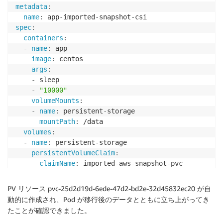
metadata
:
name
:
 app
-
imported
-
snapshot
-
spec
:
containers
:
-
name
:
 app

image
:
 centos

args
:
-
 sleep

-
"10000"
volumeMounts
:
-
name
:
 persistent
-
storage

mountPath
:
 /data

volumes
:
-
name
:
 persistent
-
storage

persistentVolumeClaim
:
claimName
:
 imported
-
aws
-
snapshot
-
pvc

$ kubectl apply 
-
f test
-
pod
-
snap.yaml

PV リソース pvc-25d2d19d-6ede-47d2-bd2e-32d45832ec20 が自
pod/app
-
imported
-
snapshot
-
csi created

動的に作成され、Pod が移行後のデータとともに立ち上がってき
たことが確認できました。