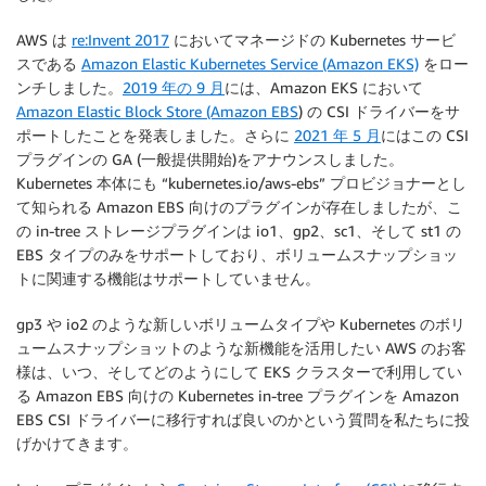
AWS は
re:Invent 2017
においてマネージドの Kubernetes サービ
スである
Amazon Elastic Kubernetes Service (Amazon EKS)
をロー
ンチしました。
2019 年の 9 月
には、Amazon EKS において
Amazon Elastic Block Store (Amazon EBS
) の CSI ドライバーをサ
ポートしたことを発表しました。さらに
2021 年 5 月
にはこの CSI
プラグインの GA (一般提供開始)をアナウンスしました。
Kubernetes 本体にも “kubernetes.io/aws-ebs” プロビジョナーとし
て知られる Amazon EBS 向けのプラグインが存在しましたが、こ
の in-tree ストレージプラグインは io1、gp2、sc1、そして st1 の
EBS タイプのみをサポートしており、ボリュームスナップショッ
トに関連する機能はサポートしていません。
gp3 や io2 のような新しいボリュームタイプや Kubernetes のボリ
ュームスナップショットのような新機能を活用したい AWS のお客
様は、いつ、そしてどのようにして EKS クラスターで利用してい
る Amazon EBS 向けの Kubernetes in-tree プラグインを Amazon
EBS CSI ドライバーに移行すれば良いのかという質問を私たちに投
げかけてきます。