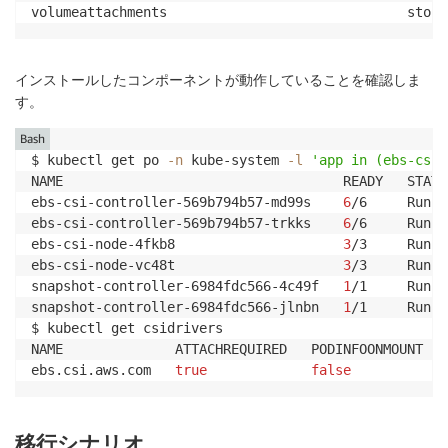
volumeattachments                              stora
インストールしたコンポーネントが動作していることを確認しま
す。
Bash
$ kubectl get po 
-n
 kube-system 
-l
'app in (ebs-csi-
NAME                                   READY   STATU
ebs-csi-controller-569b794b57-md99s    
6
/6     Runni
ebs-csi-controller-569b794b57-trkks    
6
/6     Runni
ebs-csi-node-4fkb8                     
3
/3     Runni
ebs-csi-node-vc48t                     
3
/3     Runni
snapshot-controller-6984fdc566-4c49f   
1
/1     Runni
snapshot-controller-6984fdc566-jlnbn   
1
/1     Runni
$ kubectl get csidrivers

NAME              ATTACHREQUIRED   PODINFOONMOUNT   
ebs.csi.aws.com   
true
false
移行シナリオ