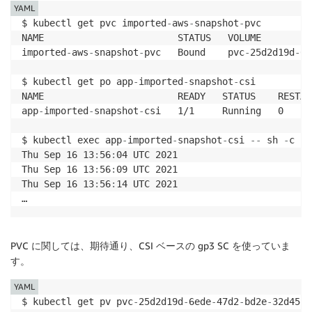
YAML
$ kubectl get pvc imported
-
aws
-
snapshot
-
pvc

NAME                        STATUS   VOLUME         
imported
-
aws
-
snapshot
-
pvc   Bound    pvc
-
25d2d19d
-
6e
$ kubectl get po app
-
imported
-
snapshot
-
csi

NAME                        READY   STATUS    RESTAR
app
-
imported
-
snapshot
-
csi   1/1     Running   0     
$ kubectl exec app
-
imported
-
snapshot
-
csi 
-
-
 sh 
-
c "c
Thu Sep 16 13
:
56
:
04 UTC 2021

Thu Sep 16 13
:
56
:
09 UTC 2021

Thu Sep 16 13
:
56
:
14 UTC 2021

PVC に関しては、期待通り、CSI ベースの gp3 SC を使っていま
す。
YAML
$ kubectl get pv pvc
-
25d2d19d
-
6ede
-
47d2
-
bd2e
-
32d4583