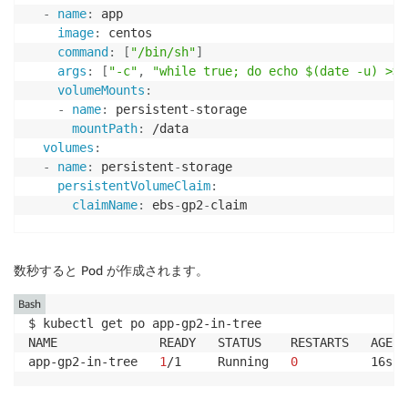
-
name
:
 app

image
:
 centos

command
:
[
"/bin/sh"
]
args
:
[
"-c"
,
"while true; do echo $(date -u) >> 
volumeMounts
:
-
name
:
 persistent
-
storage

mountPath
:
 /data

volumes
:
-
name
:
 persistent
-
storage

persistentVolumeClaim
:
claimName
:
 ebs
-
gp2
-
claim

$ kubectl apply 
-
f test
-
pod.yaml

pod/app
-
gp2
-
in
-
数秒すると Pod が作成されます。
Bash
$ kubectl get po app-gp2-in-tree

NAME              READY   STATUS    RESTARTS   AGE

app-gp2-in-tree   
1
/1     Running   
0