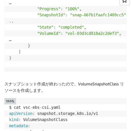
…

"Progress"
:
"100%"
,

"SnapshotId"
:
"snap-06fb1faafc1409cc5"
..
"State"
:
"completed"
,

"VolumeId"
:
"vol-03d3cd818a2c2def3"
,

…

}
]
}
スナップショット作成が終わったので、VolumeSnapshotClass リ
ソースを作成します。
YAML
$ cat vsc
-
ebs
-
apiVersion
:
kind
:
metadata
: