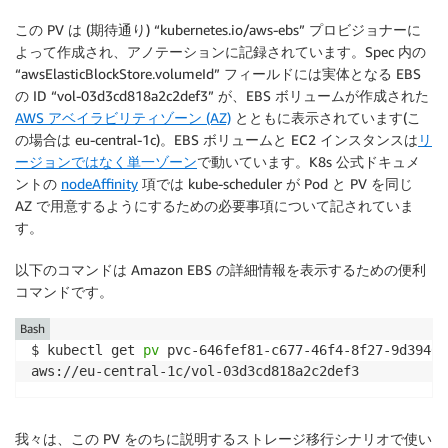
-
 ReadWriteOnce

この PV は (期待通り) “kubernetes.io/aws-ebs” プロビジョナーに
awsElasticBlockStore
:
よって作成され、アノテーションに記録されています。Spec 内の
fsType
:
 ext4

“awsElasticBlockStore.volumeId” フィールドには実体となる EBS
volumeID
:
 aws
:
//eu
-
central
-
1c/vol
-
03d3cd818a2c2d
の ID “vol-03d3cd818a2c2def3” が、EBS ボリュームが作成された
…

AWS アベイラビリティゾーン (AZ)
とともに表示されています(こ
nodeAffinity
:
の場合は eu-central-1c)。EBS ボリュームと EC2 インスタンスは
リ
required
:
ージョンではなく単一ゾーン
で動いています。K8s 公式ドキュメ
nodeSelectorTerms
:
ントの
nodeAffinity
項では kube-scheduler が Pod と PV を同じ
-
matchExpressions
:
AZ で用意するようにするための必要事項について記されていま
-
key
:
 topology.kubernetes.io/zone

す。
operator
:
 In

values
:
以下のコマンドは Amazon EBS の詳細情報を表示するための便利
-
 eu
-
central
-
1c

コマンドです。
-
key
:
 topology.kubernetes.io/region

operator
:
 In

Bash
values
:
$ kubectl get 
pv
 pvc-646fef81-c677-46f4-8f27-9d39461
-
 eu
-
central
-
1
persistentVolumeReclaimPolicy
:
 Delete

storageClassName
:
 gp2

我々は、この PV をのちに説明するストレージ移行シナリオで使い