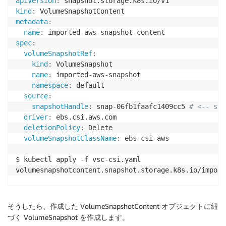
apiVersion
:
kind
:
metadata
:
name
:
 imported
-
aws
-
snapshot
-
spec
:
volumeSnapshotRef
:
kind
:
 VolumeSnapshot

name
:
 imported
-
aws
-
snapshot

namespace
:
 default

source
:
snapshotHandle
:
 snap
-
06fb1faafc1409cc5 
# <-- sna
driver
:
 ebs.csi.aws.com

deletionPolicy
:
 Delete

volumeSnapshotClassName
:
 ebs
-
csi
-
aws

$ kubectl apply 
-
f vsc
-
csi.yaml

volumesnapshotcontent.snapshot.storage.k8s.io/import
$ kubectl get volumesnapshotcontent imported
-
aws
-
sna
NAME                            READYTOUSE   RESTORE
そうしたら、作成した VolumeSnapshotContent オブジェクトに紐
imported
-
aws
-
snapshot
-
content   true         1073741
づく VolumeSnapshot を作成します。