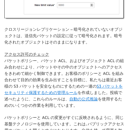
クロスリージョンレプリケーション
– 暗号化されていないオブジ
ェクトは、送信先バケットの設定に従って暗号化されます。暗号
化されたオブジェクトはそのままになります。
アクセス許可のチェック
バケットポリシー、バケット ACL、およびオブジェクト ACL の組
み合わせにより、バケットやその中のオブジェクトへのアクセス
をきわめて細かく制御できます。お客様のポリシーと ACL を組み
合わせて目的の効果を生み出すことを目標に、私たちは最近お客
様の S3 バケットを安全なものにするための一連の
S3 バケットを
セキュリティ保護するための管理ルール
を作成しました。投稿で
述べたように、これらのルールは、
自動の公式推論
を使用するた
めのいくつかの作業を利用しています。
バケットポリシーと ACL の変更がすぐに反映されるように、同じ
基盤テクノロジーを使用しています。これは､パブリックアクセス