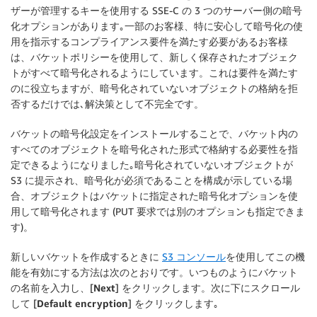
ザーが管理するキーを使用する SSE-C の 3 つのサーバー側の暗号
化オプションがあります｡一部のお客様、特に安心して暗号化の使
用を指示するコンプライアンス要件を満たす必要があるお客様
は、バケットポリシーを使用して、新しく保存されたオブジェク
トがすべて暗号化されるようにしています。これは要件を満たす
のに役立ちますが、暗号化されていないオブジェクトの格納を拒
否するだけでは､解決策として不完全です。
バケットの暗号化設定をインストールすることで、バケット内の
すべてのオブジェクトを暗号化された形式で格納する必要性を指
定できるようになりました｡暗号化されていないオブジェクトが
S3 に提示され、暗号化が必須であることを構成が示している場
合、オブジェクトはバケットに指定された暗号化オプションを使
用して暗号化されます (PUT 要求では別のオプションも指定できま
す)。
新しいバケットを作成するときに
S3 コンソール
を使用してこの機
能を有効にする方法は次のとおりです。いつものようにバケット
の名前を入力し、[
Next
] をクリックします。次に下にスクロール
して [
Default encryption
] をクリックします｡