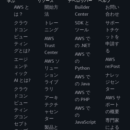
学ぶ
リソース
デベロッパー
ヘルプ
AWS と
開始方
Builder
お問い
は？
法
Center
合わせ
クラウ
トレー
SDK と
サポー
ドコン
ニング
ツール
トチケ
ピュー
ットを
AWS
AWS で
ティン
申請す
Trust
の .NET
グとは?
る
Center
AWS で
エージ
AWS
AWS ソ
の
ェンテ
re:Post
リュー
Python
ィック
ション
ナレッ
AWS で
AI とは?
ライブ
ジセン
の Java
クラウ
ラリ
ター
AWS で
ドコン
アーキ
AWS サ
の PHP
ピュー
テクチ
ポート
AWS で
ティン
ャセン
の概要
の
グコン
ター
専門家
JavaScript
セプト
製品と
による