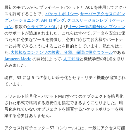
最初のモデルから､プライベートバケットと ACL を使用してアクセ
スを許可することで、
バケットポリシー
､
サーバーアクセスロギン
グ
､
バージョニング
､
API ロギング
､
クロスリージョンレプリケーシ
ョン
､複数の
クライアント側
および
サーバー側の暗号化
オプション
のサポートが追加されました。これらはすべて､データを安全に保
つために必要なツールを提供し、必要に応じてお客様やパートナ
ーと共有できるようにすることを目的としています。私たちはま
た､
大規模なコンテンツの検索、分類、保護に役立つツール
である
Amazon Macie
の開始によって､
人工知能
と機械学習の利点を取り
込みました｡
現在、S3 には 5 つの新しい暗号化とセキュリティ機能が追加され
ています。
デフォルト暗号化
– バケット内のすべてのオブジェクトを暗号化
された形式で格納する必要性を指定できるようになりました。暗
号化されていないオブジェクトを拒否するバケットポリシーを構
築する必要はありません｡
アクセス許可チェック
– S3 コンソールには、一般にアクセス可能