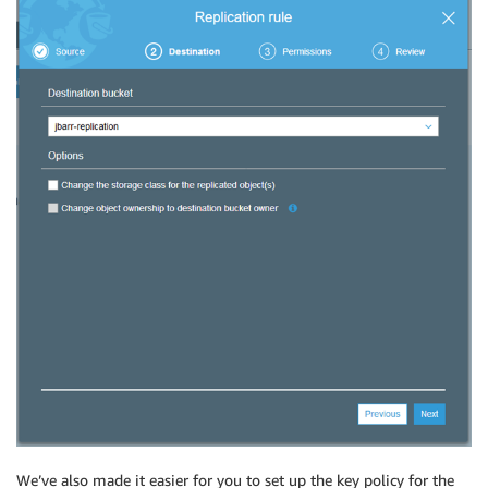
We’ve also made it easier for you to set up the key policy for the