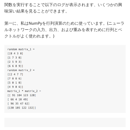
for
 i
,
 point 
in
enumerate
(
points
)
:
関数を実行することで以下のログが表示されます、いくつかの興
print
(
i
,
'->'
,
 point
)
味深い結果を見ることができます。
    hull 
=
 ConvexHull
(
points
)
第一に、私はNumPyを行列演算のために使っています。(ニューラ
print
(
"The smallest convex set containing all"
,
ルネットワークの入力、出力、および重みを表すために行列とベ
        num_points
,
"points has"
,
len
(
hull
.
simplices
クトルがよく使われます。)
"sides,\nconnecting points:"
)
for
 simplex 
in
 hull
.
simplices
:
print
(
simplex
[
0
]
,
'<->'
,
 simplex
[
1
]
)