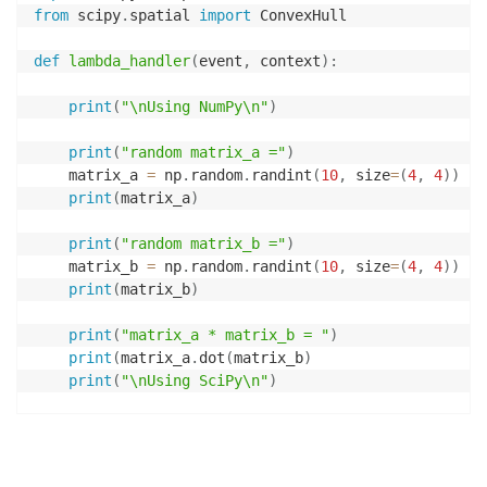
from
 scipy
.
spatial 
import
 ConvexHull

def
lambda_handler
(
event
,
 context
)
:
print
(
"\nUsing NumPy\n"
)
print
(
"random matrix_a ="
)
    matrix_a 
=
 np
.
random
.
randint
(
10
,
 size
=
(
4
,
4
)
)
print
(
matrix_a
)
print
(
"random matrix_b ="
)
    matrix_b 
=
 np
.
random
.
randint
(
10
,
 size
=
(
4
,
4
)
)
print
(
matrix_b
)
print
(
"matrix_a * matrix_b = "
)
print
(
matrix_a
.
dot
(
matrix_b
)
print
(
"\nUsing SciPy\n"
)
    num_points 
=
10
print
(
num_points
,
"random points:"
)
    points 
=
 np
.
random
.
rand
(
num_points
,
2
)