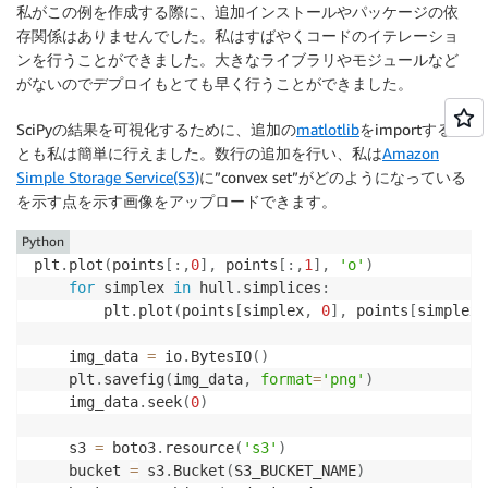
私がこの例を作成する際に、追加インストールやパッケージの依
存関係はありませんでした。私はすばやくコードのイテレーショ
ンを行うことができました。大きなライブラリやモジュールなど
がないのでデプロイもとても早く行うことができました。
SciPyの結果を可視化するために、追加の
matlotlib
をimportするこ
とも私は簡単に行えました。数行の追加を行い、私は
Amazon
Simple Storage Service(S3)
に”convex set”がどのようになっている
を示す点を示す画像をアップロードできます。
Python
plt
.
plot
(
points
[
:
,
0
]
,
 points
[
:
,
1
]
,
'o'
)
for
 simplex 
in
 hull
.
simplices
:
        plt
.
plot
(
points
[
simplex
,
0
]
,
 points
[
simplex
,
    img_data 
=
 io
.
BytesIO
(
)
    plt
.
savefig
(
img_data
,
format
=
'png'
)
    img_data
.
seek
(
0
)
    s3 
=
 boto3
.
resource
(
's3'
)
    bucket 
=
 s3
.
Bucket
(
S3_BUCKET_NAME
)