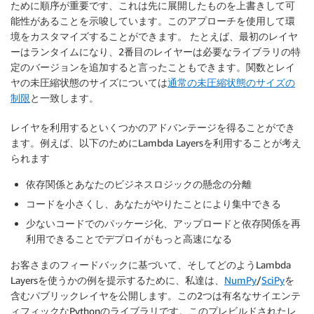
ために順序が重要です、これは先に展開したものを上書きして可
能性があることを示唆しています。このアプローチを使用して環
境をカスタマイズすることができます。 たとえば、最初のレイヤ
ーはランタイムになり、2番目のレイヤーは必要なライブラリの特
定のバージョンを追加すると言ったこともできます。関数とレイ
ヤの未圧縮状態のサイズについては
通常の未圧縮状態のサイズの
制限
と一致します。
レイヤを利用するといくつかのアドバンテージを得ることができ
ます。例えば、以下のためにLambda Layersを利用することが考え
られます
依存関係とあなたのビジネスロジックの懸念の分離
コードを小さくし、あなたがやりたことにより集中できる
少ないコードでのパッケージ化、アップロードと依存関係を再
利用できることでデプロイがもっと高速になる
お客さまのフィードバックに基づいて、そしてどのようLambda
Layersを使うかの例を提示するために、私達は、
NumPy
/
SciPy
を
含むパブリックレイヤを公開します。この2つは有名なサイエンテ
ィフィックなPythonのライブラリです。このプレビルドされたレ