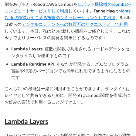
例をあげると iRobotはAWS Lambdaを
ロボット掃除機のroombaの
コンピュートサービスとして利用
しています、Fanne Maeは
Monte
Carloの100万をこえる抵当のシミュレーションとして利用
、Bustle
は彼らの
デジタルコンテンツへの数百万のリクエストとして利用
しています。本日、私は2つの新しい機能をご紹介します、これは
今までよりサーバレスの開発を簡単にするものです：
Lambda Layers
, 複数の関数で共用されるコードやデータをセ
ンタライズし管理するものです
Lambda Runtime API
, あなたが開発する、どんなプログラム
言語や特定のバージョンでも簡単に利用できるようになるもの
です
これら2つの機能は一緒に利用することができます。ランタイムは
レイヤとして共有できるために、開発者はLambda関数を作成時に
お好みの言語で利用することができます。
Lambda Layers
サーバレスアプリケーションを開発する際に、複数のLambda関数