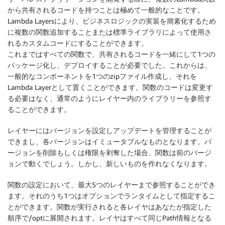
から共有されるコードを持つことは極めて一般的なことです。
Lambda Layersにより、ビジネスロジックの実装を簡素化するため
に複数の関数追加することまたは標準ライブラリによって使用さ
れるカスタムコードにすることができます。
これまではすべての関数で、共有されるコードを一緒にして1つの
パッケージ化し、デプロイすることが必要でした。これからは、
一般的なコンポーネントを1つのzipファイル作成し、それを
Lambda Layerとして置くことができます。関数のコードは変更す
る必要はなく、通常のようにレイヤー内のライブラリーを参照す
ることができます。
レイヤーにはバージョンを設定しアップデートを管理することが
できまし、各バージョンはイミュータブルなものとなります。バ
ージョンを削除もしくは権限を剥奪した場合、関数は前のバージ
ョンで動くでしょう。しかし、新しいものを作れなくなります。
関数の設定において、最大5つのレイヤーまで参照することができ
ます。それのうち1つはオプションでランタイムとして指定するこ
とができます。関数が実行されると各レイヤはあなたが指定した
順序で/optに展開されます。レイヤはすべて同じPath情報となる