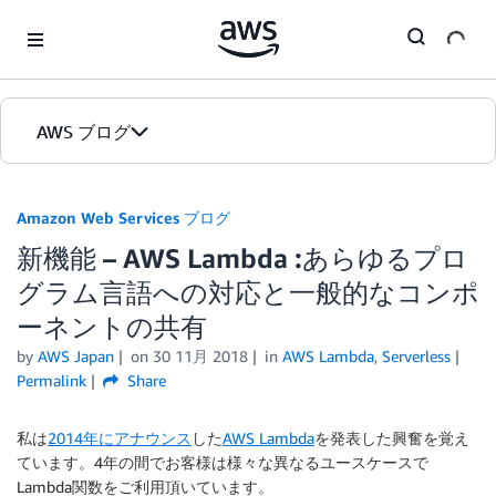
Skip to Main Content
AWS ブログ
ホーム
Amazon Web Services ブログ
新機能 – AWS Lambda :あらゆるプロ
カテゴリ
グラム言語への対応と一般的なコンポ
エディション
ーネントの共有
by
AWS Japan
on
30 11月 2018
in
AWS Lambda
,
Serverless
Permalink
Share
私は
2014年にアナウンス
した
AWS Lambda
を発表した興奮を覚え
ています。4年の間でお客様は様々な異なるユースケースで
Lambda関数をご利用頂いています。