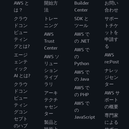
AWS と
開始方
Builder
お問い
は？
法
Center
合わせ
クラウ
トレー
SDK と
サポー
ドコン
ニング
ツール
トチケ
ピュー
ットを
AWS
AWS で
ティン
申請す
Trust
の .NET
グとは?
る
Center
AWS で
エージ
AWS
AWS ソ
の
ェンテ
re:Post
リュー
Python
ィック
ション
ナレッ
AWS で
AI とは?
ライブ
ジセン
の Java
クラウ
ラリ
ター
AWS で
ドコン
アーキ
AWS サ
の PHP
ピュー
テクチ
ポート
AWS で
ティン
ャセン
の概要
の
グコン
ター
専門家
JavaScript
セプト
製品と
による
のハブ