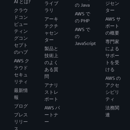
AI とは?
ライブ
ジセン
の Java
クラウ
ラリ
ター
AWS で
ドコン
アーキ
AWS サ
の PHP
ピュー
テクチ
ポート
AWS で
ティン
ャセン
の概要
の
グコン
ター
専門家
JavaScript
セプト
製品と
による
のハブ
技術上
サポー
AWS ク
のよく
トを受
ラウド
ある質
ける
セキュ
問
AWS の
リティ
アナリ
アクセ
最新情
ストレ
シビリ
報
ポート
ティ
ブログ
AWS パ
法務関
プレス
ートナ
連
リリー
ー
ス