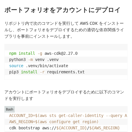
ポートフォリオをアカウントにデプロイ
リポジトリ内で次のコマンドを実行して AWS CDK をインストー
ルし、ポートフォリオをデプロイするための適切な依存関係ライ
ブラリを事前にインストールします。
npm
install
-g
 aws-cdk@2.27.0

python3 
-m
source
 .venv/bin/activate

pip3 
install
-r
アカウントにポートフォリオをデプロイするために以下のコマン
ドを実行します
Bash
ACCOUNT_ID
=
$(
aws sts get-caller-identity 
--query
 Acc
AWS_REGION
=
$(
aws configure get region
)
cdk bootstrap aws://
${ACCOUNT_ID}
/
${AWS_REGION}