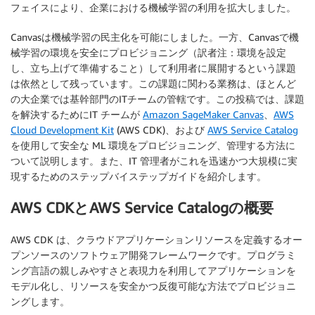
フェイスにより、企業における機械学習の利用を拡大しました。
Canvasは機械学習の民主化を可能にしました。一方、Canvasで機
械学習の環境を安全にプロビジョニング（訳者注：環境を設定
し、立ち上げて準備すること）して利用者に展開するという課題
は依然として残っています。この課題に関わる業務は、ほとんど
の大企業では基幹部門のITチームの管轄です。この投稿では、課題
を解決するためにIT チームが
Amazon SageMaker Canvas
、
AWS
Cloud Development Kit
(AWS CDK)、および
AWS Service Catalog
を使用して安全な ML 環境をプロビジョニング、管理する方法に
ついて説明します。また、IT 管理者がこれを迅速かつ大規模に実
現するためのステップバイステップガイドを紹介します。
AWS CDKとAWS Service Catalogの概要
AWS CDK は、クラウドアプリケーションリソースを定義するオー
プンソースのソフトウェア開発フレームワークです。プログラミ
ング言語の親しみやすさと表現力を利用してアプリケーションを
モデル化し、リソースを安全かつ反復可能な方法でプロビジョニ
ングします。