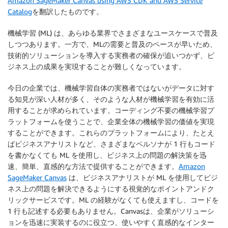
Amazon SageMaker Canvas using AWS CDK and AWS Service
Catalog
を翻訳したものです。
機械学習 (ML) は、あらゆる業界でさまざまなユースケースで普及
しつつあります。一方で、MLの需要と普及のペースが早いため、
技術的ソリューションを導入する実務者の確保が追いつかず、ビ
ジネス上の成果を実現することが難しくなっています。
今日の企業では、機械学習自体の実務者ではないがデータに対す
る知見が深い人材が多く、そのような人材が機械学習を有効に活
用することが求められています。コーディング不要の機械学習プ
ラットフォームを使うことで、企業全体の機械学習の価値を実現
することができます。これらのプラットフォームにより、たとえ
ばビジネスアナリストなど、さまざまなペルソナが 1 行もコード
を書かなくても ML を使用し、ビジネス上の問題の解決策を迅
速、簡単、直感的な方法で提供することができます。
Amazon
SageMaker Canvas
は、ビジネスアナリストが ML を使用してビジ
ネス上の問題を解決できるようにする視覚的なポイントアンドク
リックサービスです。ML の経験がなくても使えますし、コードを
1 行も記述する必要もありません。Canvasは、企業がソリューシ
ョンを迅速に実装するのに役立つ、使いやすく直感的なインター