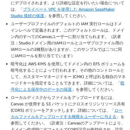
にデプロイされます。より詳細な設定を行いたい場合について
は、「
プライベート VPC を使用した Amazon SageMaker
Studio 接続の保護
」を参照してください。
ユーザープロファイルのデフォルトの IAM 実行ロールはドメ
インレベルで定義されます。このデフォルトロールは、ドメイ
ン内のすべてのCanvasユーザーに割り当てられます。（訳者
注：Studioドメイン用のIAMロールとユーザプロファイル用の
IAMロールの2種類がありますが、このサンプルでは二つに同
じIAMロールを割り当てています）
暗号化は AWS KMS を使用してドメイン内の EFS ボリュームを
暗号化することによって行われます。その他のコントロールと
して、カスタマーマネージドキー (CMK) と呼ばれる独自のマネ
ージドキーを指定することもできます。詳細については、「
暗
号化による保存中のデータの保護
」を参照してください。
ローカルディスクからファイルをアップロードするには、
Canvas が使用する S3 バケットにクロスオリジンリソース共有
(CORS) ポリシーをアタッチします。詳細については、「
ロー
カルファイルをアップロードする権限をユーザーに与える
」を
参照してください。（訳者注：Canvasのアップデートにより、
ドメイン作成時にデフォルトでCORS設定が有効化され、設定