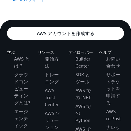
AWS アカウントを作成する
学ぶ
リソース
デベロッパー
ヘルプ
AWS と
開始方
Builder
お問い
は？
法
Center
合わせ
クラウ
トレー
SDK と
サポー
ドコン
ニング
ツール
トチケ
ピュー
ットを
AWS
AWS で
ティン
申請す
Trust
の .NET
グとは?
る
Center
AWS で
エージ
AWS
AWS ソ
の
ェンテ
re:Post
リュー
Python
ィック
ション
ナレッ
AWS で