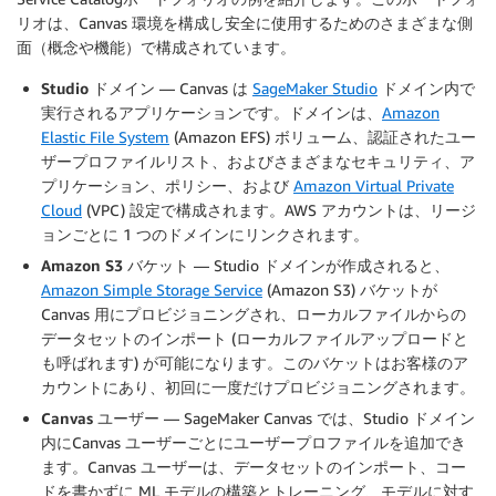
リオは、Canvas 環境を構成し安全に使用するためのさまざまな側
面（概念や機能）で構成されています。
Studio ドメイン
— Canvas は
SageMaker Studio
ドメイン内で
実行されるアプリケーションです。ドメインは、
Amazon
Elastic File System
(Amazon EFS) ボリューム、認証されたユー
ザープロファイルリスト、およびさまざまなセキュリティ、ア
プリケーション、ポリシー、および
Amazon Virtual Private
Cloud
(VPC) 設定で構成されます。AWS アカウントは、リージ
ョンごとに 1 つのドメインにリンクされます。
Amazon S3 バケット
— Studio ドメインが作成されると、
Amazon Simple Storage Service
(Amazon S3) バケットが
Canvas 用にプロビジョニングされ、ローカルファイルからの
データセットのインポート (ローカルファイルアップロードと
も呼ばれます) が可能になります。このバケットはお客様のア
カウントにあり、初回に一度だけプロビジョニングされます。
Canvas ユーザー
— SageMaker Canvas では、Studio ドメイン
内にCanvas ユーザーごとにユーザープロファイルを追加でき
ます。Canvas ユーザーは、データセットのインポート、コー
ドを書かずに ML モデルの構築とトレーニング、モデルに対す