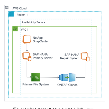
図６：FSx for NetApp ONTAP SAP HANA 修復システム