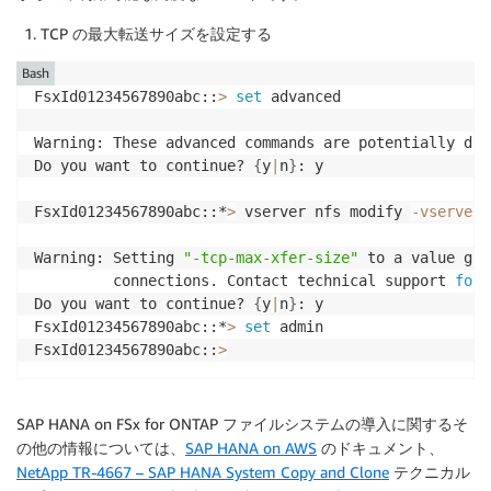
TCP の最大転送サイズを設定する
Bash
FsxId01234567890abc::
>
set
 advanced

Warning: These advanced commands are potentially dan
Do you want to continue? 
{
y
|
n
}
: y

FsxId01234567890abc::*
>
 vserver nfs modify 
-vserver
Warning: Setting 
"-tcp-max-xfer-size"
 to a value gre
         connections. Contact technical support 
for
 
Do you want to continue? 
{
y
|
n
}
: y

FsxId01234567890abc::*
>
set
 admin

FsxId01234567890abc::
>
SAP HANA on FSx for ONTAP ファイルシステムの導入に関するそ
の他の情報については、
SAP HANA on AWS
のドキュメント、
NetApp TR-4667 – SAP HANA System Copy and Clone
テクニカル