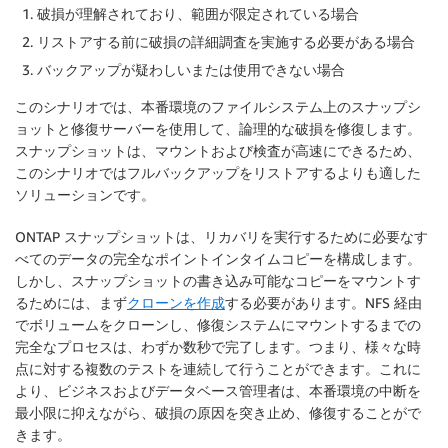
破損が理解されており、範囲が限定されている場合
リストアする前に破損の詳細調査を実施する必要がある場合
バックアップが疑わしいまたは使用できない場合
このシナリオでは、本番環境のファイルシステム上のスナップシ
ョットと修復サーバーを使用して、論理的な破損を修復します。
スナップショットは、マウントおよび検査が高速にできるため、
このシナリオではフルバックアップをリストアするよりも適した
ソリューションです。
ONTAP スナップショットは、リカバリを実行するために必要なす
べてのデータの完全なポイントインタイムコピーを構成します。
しかし、スナップショットの書き込み可能なコピーをマウントす
るためには、まず
クローンを作成
する必要があります。NFS 経由
でボリュームをクローンし、修復システムにマウントするまでの
完全なプロセスは、わずか数秒で完了します。つまり、様々な時
点に対する複数のテストを連続して行うことができます。これに
より、ビジネスおよびデータベース管理者は、本番環境の中断を
最小限に抑えながら、破損の原因を突き止め、修復することがで
きます。