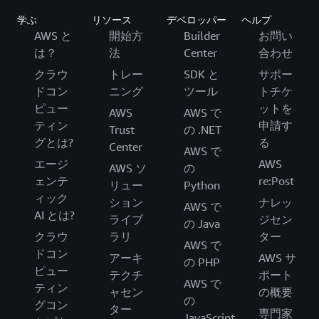
学ぶ
リソース
デベロッパー
ヘルプ
AWS と
開始方
Builder
お問い
は？
法
Center
合わせ
クラウ
トレー
SDK と
サポー
ドコン
ニング
ツール
トチケ
ピュー
ットを
AWS
AWS で
ティン
申請す
Trust
の .NET
グとは?
る
Center
AWS で
エージ
AWS
AWS ソ
の
ェンテ
re:Post
リュー
Python
ィック
ション
ナレッ
AWS で
AI とは?
ライブ
ジセン
の Java
クラウ
ラリ
ター
AWS で
ドコン
アーキ
AWS サ
の PHP
ピュー
テクチ
ポート
AWS で
ティン
ャセン
の概要
の
グコン
ター
専門家
JavaScript