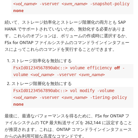
vol_name
svm_name
<
> -vserver <
> -snapshot-policy
none
続いて、ストレージ効率化とストレージ階層化の両方とも SAP
HANA でサポートされていないため、無効化する必要がありま
す。これらのオプションは、ボリュームの作成時に選択するか、
FSx for ONTAP ファイルシステムのコマンドラインインタフェー
スによってこれらのコマンドを実行することができます。
ストレージ効率化を無効にする
off
FsxId01234567890abc::> volume efficiency
-
vol_name
svm_name
volume <
> -vserver <
>
ストレージ階層化を無効にする
FsxId01234567890abc::> vol modify -volume
vol_name
svm_name
<
> -vserver <
> -tiering-policy
none
最後に、最適なパフォーマンスを得るために、FSx for ONTAP フ
ァイルシステムの TCP 最大転送サイズを 262,144 に設定すること
が推奨されます。これは、ONTAP コマンドラインインタフェース
からのみ利用可能な高度なコマンドです。