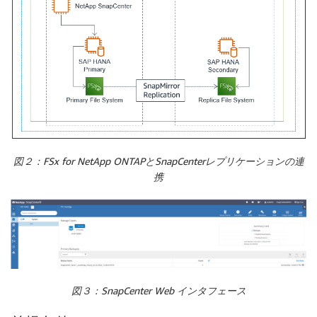
図２：FSx for NetApp ONTAPとSnapCenterレプリケーションの連
携
図３：SnapCenter Web インタフェース