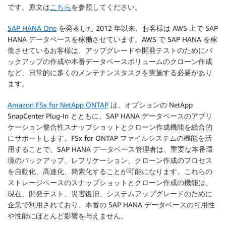
です。原文は
こちら
を参照してください。
SAP HANA One
を発表した 2012 年以来、お客様は AWS 上で SAP
HANA データベースを稼働させています。AWS で SAP HANA を稼
働させているお客様は、アップグレードや開発テストのためにバ
ックアップの作成や本番データベースボリュームのクローン作成
など、日常的に多くのメンテナンスタスクを実施する必要があり
ます。
Amazon FSx for NetApp ONTAP
は、オプションの NetApp
SnapCenter Plug-In とともに、SAP HANA データベースのアプリ
ケーション整合性スナップショットとクローン作成機能を総合的
にサポートします。FSx for ONTAP ファイルシステムの機能を活
用することで、SAP HANA データベース管理者は、重要な本番環
境のバックアップ、レプリケーション、クローン作成のプロセス
を自動化、高速化、簡素化することが可能になります。これらの
ストレージベースのスナップショットとクローン作成の機能は、
現在、開発テスト、災害復旧、システムアップグレードのために
企業で利用されており、本番の SAP HANA データベースの可用性
や性能にほとんど影響を与えません。