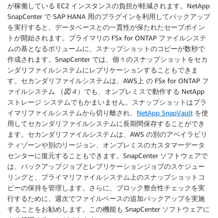
が稼働している EC2 インスタンスの負担が軽減されます。NetApp
SnapCenter で SAP HANA 用のプラグインを利用してバックアップ
を実行すると、データベースとの一貫性が保たれたセーブポイン
トが開始されます。プライマリの FSx for ONTAP ファイルシステ
ムの基となるボリュームに、スナップショットのコピーが数秒で
作成されます。SnapCenter では、個々のスナップショットをセカ
ンダリファイルシステムにレプリケーションすることもできま
す。セカンダリファイルシステムは、AWS上 の FSx for ONTAP フ
ァイルシステム （
図４
）でも、オンプレミスで動作する NetApp
ストレージ システムでもかまいません。スナップショットはプラ
イマリファイルシステムから切り離され、
NetApp SnapVault
を使
用してセカンダリファイルシステムに長期間保存することができ
ます。セカンダリファイルシステムは、AWS の別のアベイラビリ
ティゾーンや別のリージョン、オンプレミスのカスタマーデータ
センターに復元することもできます。SnapCenter ソフトウェアで
は、バックアップジョブとレプリケーションジョブのスケジュー
リングと、プライマリファイルシステム上のスナップショットコ
ピーの保持を管理します。さらに、ブロック整合性チェックを実
行するために、週次でファイルベースの追加バックアップを実施
することをお勧めします。この機能も SnapCenter ソフトウェアに