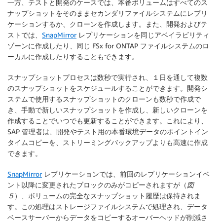
一方、テストと開発のケースでは、本番ボリュームはすべてのス
ナップショットをそのままセカンダリファイルシステムにレプリ
ケーションするか、クローンを作成します。また、開発およびテ
ストでは、
SnapMirror
レプリケーションを同じアベイラビリティ
ゾーンに作成したり、同じ FSx for ONTAP ファイルシステムのロ
ーカルに作成したりすることもできます。
スナップショットプロセスは数秒で実行され、１日を通して複数
のスナップショットをスケジュールすることができます。開発シ
ステムで使用するスナップショットのクローンも数秒で作成で
き、手動で新しいスナップショットを作成し、新しいクローンを
作成することでいつでも更新することができます。これにより、
SAP 管理者は、開発やテスト用の本番環境データのポイントイン
タイムコピーを、ストリーミングバックアップよりも高速に作成
できます。
SnapMirror
レプリケーションでは、前回のレプリケーションイベ
ント以降に変更されたブロックのみがコピーされますが（
図
５
）、ボリュームの完全なスナップショット履歴は保持されま
す。この処理はストレージファイルシステムで処理され、データ
ベースサーバーからデータをコピーするオーバーヘッドが削減さ