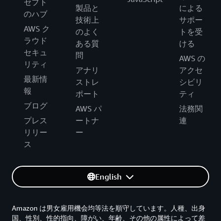
セプト
製品と
による
のハブ
技術上
サポー
AWS ク
のよく
トを受
ラウド
ある質
ける
セキュ
問
AWS の
リティ
アナリ
アクセ
最新情
ストレ
シビリ
報
ポート
ティ
ブログ
AWS パ
法務関
プレス
ートナ
連
リリー
ー
ス
English
Amazon は男女雇用機会均等法を順守しています。人種、出身
国、性別、性的指向、障がい、年齢、その他の属性によって差