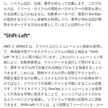
に、システム設計、仕様、要件を前もって定義します。このプロ
セスは、リリース・サイクルの遅延やバグやエラーの発見を遅ら
せる結果になりかねません。自動車メーカーが、最新の DevOps
が提供するスピードと俊敏性を利用しつつ、業界が求める設計標
準をサポートする方法を必要としていることは明らかです。
“Shift-Left”
AWS と dSPACE は、クラウド上のシミュレーション技術を使用し
て、車両集中型アーキテクチャシステムの検証と検証を “Shift-
Left “することに取り組んでいます。これらのシミュレーション技
術により、自動車業界は、テストケースを並行して実行すること
で、通常 V モデル内で定義される検証プロセスを加速することが
できます。これには、開発サイクルの早い段階でテストを行い、
問題を修正するのが難しくコストもかかるプロセスの右側を待つ
のではなく、クラウドで大規模にテストを可能にすることが必要
です。クラウドネイティブな DevOps とシミュレーションを使用
して不具合を早期に発見することで、エンジニアはコストのかか
るエラーのリスクを低減し、ソフトウェア全体の品質向上に貢献
できます。Shift-Left テストは、より頻繁なフィードバック・ルー