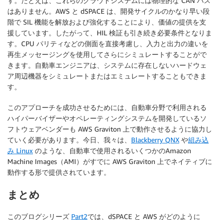
す。たとえば、これらのクラウドシステムには物理的な CAN バス
はありません。AWS と dSPACE は、開発サイクルのかなり早い段
階で SIL 機能を解放および強化することにより、価値の提供を支
援しています。したがって、HIL 検証も引き続き必要条件となりま
す。CPU パリティなどの側面を直接考慮し、入力と出力の違いを
再生メッセージングを使用してさらにシミュレートすることがで
きます。自動車エンジニアは、システムに存在しないハードウェ
ア周辺機器をシミュレートまたはエミュレートすることもできま
す。
このアプローチを成功させるためには、自動車分野で利用される
ハイパーバイザーやオペレーティングシステムを開発しているソ
フトウェアベンダーも AWS Graviton 上で動作させるように協力し
ていく必要があります。今日、我々は、
Blackberry QNX
や
組み込
み Linux
のような、自動車で使用されるいくつかのAmazon
Machine Images（AMI）がすでに AWS Graviton 上でネイティブに
動作する形で提供されています。
まとめ
このブログシリーズ
Part2
では、dSPACE と AWS がどのように