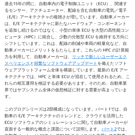
過去15年の間に、自動車内の電子制御ユニット（ECU）、関連す
るセンサー、アクチュエーター、配線を含む自動車の電気／電子
（E/E）アーキテクチャの複雑さが増しています。自動車メーカー
は、E/E アーキテクチャに新たなハードウェア・コンポーネント
を追加し続けるのではなく、小型の単体 ECU を大型の高性能コン
ピュータ（HPC）に統合し、少数の分散型 ECU を維持する方向に
シフトしています。これは、配線の削減や車両の軽量化など、自
動車メーカーにメリットをもたらします。これらの HPC の計算能
力を利用して、自動車メーカーは、
リッチで新しいユーザーエク
スペリエンス
と
頻繁なソフトウェアアップデート
を備えたソフト
ウェアプラットフォーム全体を構築しています。最新の E/E アー
キテクチャでは、HPC と単体 ECU が混在して使用されるため、こ
れらの相互運用を検証する必要があります。そのため、自動車業
界ではサブシステム全体の仮想検証に対する需要が高まっていま
す。
このブログシリーズは2部構成になっています。パート1では、自
動車の E/E アーキテクチャのトレンドと、クラウドを活用した
ECU ソフトウェアのシミュレーションに関して自動車メーカーが
直面する一般的な概念と課題について説明します。
パート2
では、