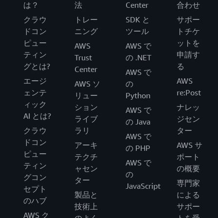
は？
法
Center
合わせ
クラウ
トレー
SDK と
サポー
ドコン
ニング
ツール
トチケ
ピュー
ットを
AWS
AWS で
ティン
申請す
Trust
の .NET
グとは?
る
Center
AWS で
エージ
AWS
AWS ソ
の
ェンテ
re:Post
リュー
Python
ィック
ション
ナレッ
AWS で
AI とは?
ライブ
ジセン
の Java
クラウ
ラリ
ター
AWS で
ドコン
アーキ
AWS サ
の PHP
ピュー
テクチ
ポート
AWS で
ティン
ャセン
の概要
の
グコン
ター
専門家
JavaScript
セプト
製品と
による
のハブ
技術上
サポー
AWS ク