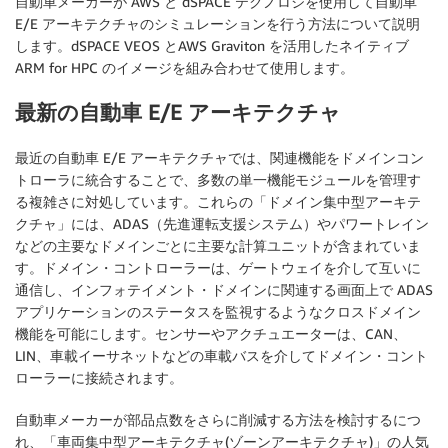
自動車メーカーが AWS と dSPACE テクノロジを使用して自動車
E/E アーキテクチャのシミュレーションを行う方法について説明
します。dSPACE VEOS とAWS Graviton を活用したネイティブ
ARM for HPC のイメージを組み合わせて使用します。
最新の自動車 E/E アーキテクチャ
最近の自動車 E/E アーキテクチャでは、関連機能をドメインコン
トローラに統合することで、多数の単一機能モジュールを管理す
る複雑さに対処しています。これらの「ドメイン集中型アーキテ
クチャ」には、ADAS（先進運転支援システム）やパワートレイン
などの主要なドメインごとに主要な計算ユニットが含まれていま
す。ドメイン・コントローラーは、ゲートウェイを介して互いに
通信し、インフォテイメント・ドメインに関連する画面上で ADAS
アプリケーションのステータスを監視するようなクロスドメイン
機能を可能にします。センサーやアクチュエーターは、CAN、
LIN、車載イーサネットなどの車載バスを介してドメイン・コント
ローラーに接続されます。
自動車メーカーが部品点数をさらに削減する方法を検討するにつ
れ、「車両集中型アーキテクチャ(ゾーンアーキテクチャ)」の人気