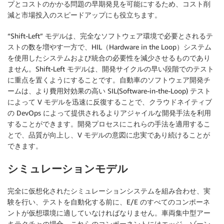
プとコストのかかる問題の早期発見を可能にするため、コスト削
減と市場投入のスピードアップにも役立ちます。
“Shift-Left” モデルは、完全なソフトウェア環境で必要とされるテ
ストの数を増やす一方で、HIL（Hardware in the Loop）システム
を使用したシステムおよび統合の必要性を減少させるものであり
ません。Shift-Left モデルは、開発サイクルの早い段階でのテスト
に重点を置くようにすることです。自動車のソフトウェア開発チ
ームは、より費用対効果の高い SIL(Software-in-the-Loop) テスト
によって V モデルを迅速に反復することで、クラウドネイティブ
の DevOps によって提供されるよりアジャイルな開発手法を利用
することができます。開発プロセスにこれらの手法を適用するこ
とで、品質が向上し、V モデルの意図に忠実であり続けることが
できます。
シミュレーションモデル
完全に仮想化されたシミュレーションシステムを組み合わせ、実
験を行い、テストを自動化する前に、E/E のすべてのコンポーネ
ントが仮想環境に適していなければなりません。車両集中型アー
キテクチャの場合、これらのコンポーネントにはエッジ、ゾーン