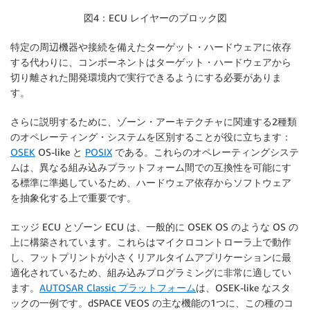
図4：ECU レイヤーのブロック図
特定の周辺機器や接続を備えたターゲット・ハードウェアに依存
する代わりに、コンポーネントはターゲット・ハードウェアから
切り離された開発環境内で実行できるようにする必要がありま
す。
さらに説明するために、ゾーン・アーキテクチャに関連する2種類
のオペレーティング・システムを区別することが役に立ちます：
OSEK
OS-like と
POSIX
である。これらのオペレーティングシステ
ムは、異なる組み込みプラットフォーム間での互換性を可能にす
る標準に準拠しているため、ハードウェア依存からソフトウェア
を抽象化する上で重要です。
エッジ ECU とゾーン ECU は、一般的に OSEK OS のような OS の
上に構築されています。これらはマイクロコントローラ上で動作
し、フットプリントが小さくリアルタイムアプリケーションに最
適化されているため、組み込みプログラミングに非常に適してい
ます。
AUTOSAR Classic プラットフォーム
は、OSEK-like なスタ
ックの一例です。dSPACE VEOS の主な機能の1つに、この種のコ