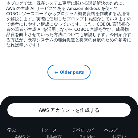
本ブログでは、既存システム更新に関わる課題解決のために、
AWS の生成 AI サービスである Amazon Bedrock を使って
COBOL ソースコードからプログラム概要資料を作成する活用例
を解説します。実際に使用したプロンプトも紹介していきますの
で参考にしやすい構成になっています。また、COBOL 言語初心
者の筆者が生成 AI を活用しながら COBOL 言語を学び、成果物
品質を向上させていった方法についても解説します。今回紹介す
る方法が、既存システムの理解促進と将来の発展のための参考に
なれば幸いです！
← Older posts
AWS アカウントを作成する
学ぶ
リソース
デベロッパー
ヘルプ
AWS と
開始方
Builder
お問い