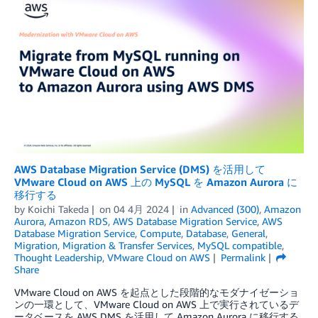
AWS Database Migration Service (DMS) を活用して
VMware Cloud on AWS 上の MySQL を Amazon Aurora に
移行する
by
Koichi Takeda
on
04 4月 2024
in
Advanced (300)
,
Amazon
Aurora
,
Amazon RDS
,
AWS Database Migration Service
,
AWS
Database Migration Service
,
Compute
,
Database
,
General
,
Migration
,
Migration & Transfer Services
,
MySQL compatible
,
Thought Leadership
,
VMware Cloud on AWS
Permalink
Share
VMware Cloud on AWS を起点とした段階的なモダナイゼーショ
ンの一環として、VMware Cloud on AWS 上で実行されているデ
ータベースを AWS DMS を活用して Amazon Aurora に移行する