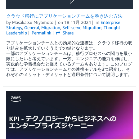
クラウド移行にアプリケーションチームを巻き込む方法
by
Masakatsu Miyamoto
on
18 11月 2024
in
Enterprise
Strategy
,
General
,
Migration
,
Self-serve Migration
,
Thought
Leadership
Permalink
Share
アプリケーションチームとの効果的な連携は、クラウド移行の取
り組みを拡大していくうえでの鍵となります。
一部のアプリケーションチームは、移行プロセスへの関与を最小
限にしたいと考えています。一方、エンジニアの能力を伸ばし、
実践的な学習機会だと捉えているチームもあります。このブログ
では、アプリケーションチームとの連携モデルを3つ紹介し、そ
れぞれのメリット・デメリットと適用条件について説明します。