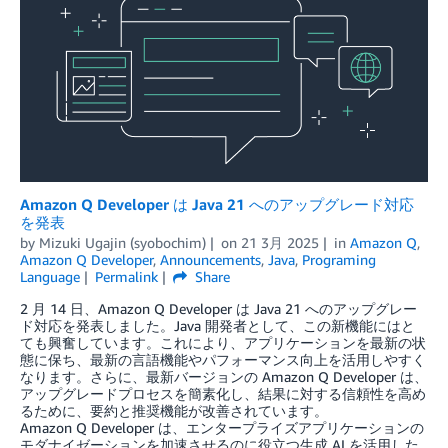
Amazon Q Developer は Java 21 へのアップグレード対応
を発表
by
Mizuki Ugajin (syobochim)
on
21 3月 2025
in
Amazon Q
,
Amazon Q Developer
,
Announcements
,
Java
,
Programing
Language
Permalink
Share
2 月 14 日、Amazon Q Developer は Java 21 へのアップグレー
ド対応を発表しました。Java 開発者として、この新機能にはと
ても興奮しています。これにより、アプリケーションを最新の状
態に保ち、最新の言語機能やパフォーマンス向上を活用しやすく
なります。さらに、最新バージョンの Amazon Q Developer は、
アップグレードプロセスを簡素化し、結果に対する信頼性を高め
るために、要約と推奨機能が改善されています。
Amazon Q Developer は、エンタープライズアプリケーションの
モダナイゼーションを加速させるのに役立つ生成 AI を活用した