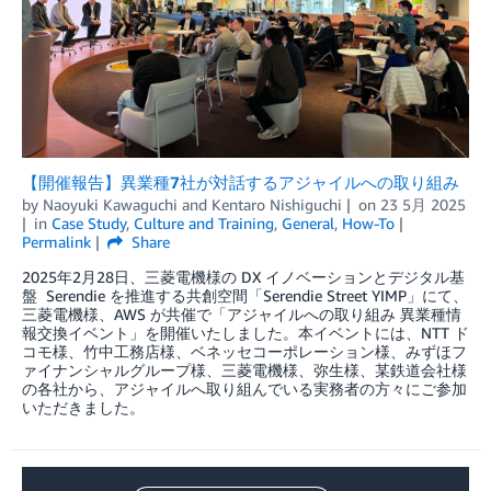
【開催報告】異業種7社が対話するアジャイルへの取り組み
by
Naoyuki Kawaguchi
and
Kentaro Nishiguchi
on
23 5月 2025
in
Case Study
,
Culture and Training
,
General
,
How-To
Permalink
Share
2025年2月28日、三菱電機様の DX イノベーションとデジタル基
盤 Serendie を推進する共創空間「Serendie Street YIMP」にて、
三菱電機様、AWS が共催で「アジャイルへの取り組み 異業種情
報交換イベント」を開催いたしました。本イベントには、NTT ド
コモ様、竹中工務店様、ベネッセコーポレーション様、みずほフ
ァイナンシャルグループ様、三菱電機様、弥生様、某鉄道会社様
の各社から、アジャイルへ取り組んでいる実務者の方々にご参加
いただきました。