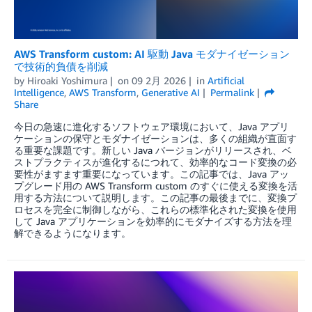
AWS Transform custom: AI 駆動 Java モダナイゼーション
で技術的負債を削減
by
Hiroaki Yoshimura
on
09 2月 2026
in
Artificial
Intelligence
,
AWS Transform
,
Generative AI
Permalink
Share
今日の急速に進化するソフトウェア環境において、Java アプリ
ケーションの保守とモダナイゼーションは、多くの組織が直面す
る重要な課題です。新しい Java バージョンがリリースされ、ベ
ストプラクティスが進化するにつれて、効率的なコード変換の必
要性がますます重要になっています。この記事では、Java アッ
プグレード用の AWS Transform custom のすぐに使える変換を活
用する方法について説明します。この記事の最後までに、変換プ
ロセスを完全に制御しながら、これらの標準化された変換を使用
して Java アプリケーションを効率的にモダナイズする方法を理
解できるようになります。