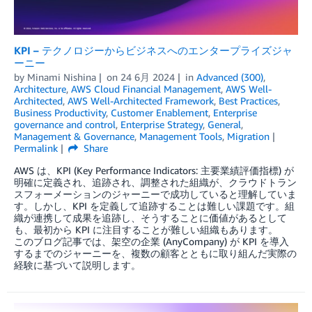
KPI – テクノロジーからビジネスへのエンタープライズジャ
ーニー
by
Minami Nishina
on
24 6月 2024
in
Advanced (300)
,
Architecture
,
AWS Cloud Financial Management
,
AWS Well-
Architected
,
AWS Well-Architected Framework
,
Best Practices
,
Business Productivity
,
Customer Enablement
,
Enterprise
governance and control
,
Enterprise Strategy
,
General
,
Management & Governance
,
Management Tools
,
Migration
Permalink
Share
AWS は、KPI (Key Performance Indicators: 主要業績評価指標) が
明確に定義され、追跡され、調整された組織が、クラウドトラン
スフォーメーションのジャーニーで成功していると理解していま
す。しかし、KPI を定義して追跡することは難しい課題です。組
織が連携して成果を追跡し、そうすることに価値があるとして
も、最初から KPI に注目することが難しい組織もあります。
このブログ記事では、架空の企業 (AnyCompany) が KPI を導入
するまでのジャーニーを、複数の顧客とともに取り組んだ実際の
経験に基づいて説明します。