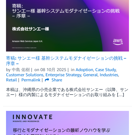
寄稿: サンエー様 基幹システムモダナイゼーションの挑戦 –
序章 –
by
中島 佑樹
on
08 10月 2025
in
Adoption
,
Case Study
,
Customer Solutions
,
Enterprise Strategy
,
General
,
Industries
,
Retail
Permalink
Share
本稿は、沖縄県の小売企業である株式会社サンエー（以降、サン
エー）様の内製によるモダナイゼーションのお取り組みを […]