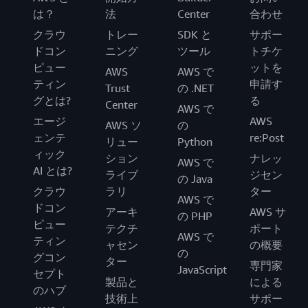
は？
法
Center
合わせ
クラウ
トレー
SDK と
サポー
ドコン
ニング
ツール
トチケ
ピュー
ットを
AWS
AWS で
ティン
申請す
Trust
の .NET
グとは?
る
Center
AWS で
エージ
AWS
AWS ソ
の
ェンテ
re:Post
リュー
Python
ィック
ション
ナレッ
AWS で
AI とは?
ライブ
ジセン
の Java
クラウ
ラリ
ター
AWS で
ドコン
アーキ
AWS サ
の PHP
ピュー
テクチ
ポート
AWS で
ティン
ャセン
の概要
の
グコン
ター
専門家
JavaScript
セプト
製品と
による
のハブ
技術上
サポー