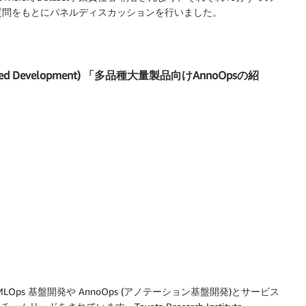
質問をもとにパネルディスカッションを行いました。
Advanced Development) 「多品種大量製品向けAnnoOpsの紹
ムで、MLOps 基盤開発や AnnoOps (アノテーション基盤開発)とサービス