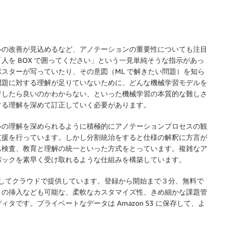
ルの改善が見込めるなど、アノテーションの重要性についても注目
人を BOX で囲ってください」という一見単純そうな指示があっ
スターが写っていたり、その意図（ML で解きたい問題）を知ら
問題に対する理解が足りていないために、どんな機械学習モデルを
行したら良いのかわからない、といった機械学習の本質的な難しさ
する理解を深めて訂正していく必要があります。
ルの理解を深められるように積極的にアノテーションプロセスの観
支援を行っています。しかし分割統治をすると仕様の解釈に方言が
ム検査、教育と理解の統一といった方式をとっています。複雑なア
バックを素早く受け取れるような仕組みを構築しています。
b としてクラウドで提供しています。登録から開始まで３分、無料で
トの挿入なども可能な、柔軟なカスタマイズ性、きめ細かな課題管
です。プライベートなデータは Amazon S3 に保存して、よ