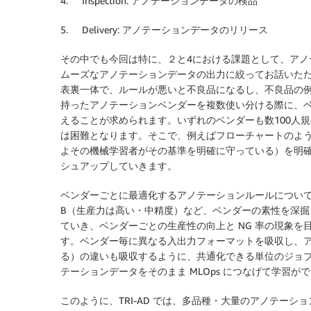
4. Inspection: アノテーションデータの検品
5. Delivery: アノテーションデータのリリース
その中でも今回は特に、２と4における課題として、ア
ムーズなアノテーションデータの出力に絞ってお話いただ
表裏一体で、ルールが悪いと不良品になるし、不良品の
持ったアノテーションベンダーを複数使い分ける際に、
えることが求められます。いずれのベンダーも数100人
は困難となります。そこで、例えばフローチャートのよ
よその機械学習者がその基準を明確に守っている）を明
シュアップしていきます。
ベンダーごとに最適化するアノテーションルールについ
B（生産力は高い・中精度）など、ベンダーの素性を深掘
ていき、ベンダーごとの生産性の向上と NG 率の現象
す。ベンダー毎に異なる入出力フォーマットを吸収し、アノ
る）の違いも吸収するように、共通化できる単位のジョ
テーションデータをそのまま MLOps につなげて学習
このように、TRI-AD では、多品種・大量のアノテー