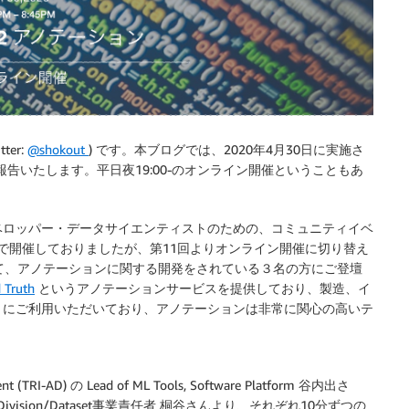
er:
@shokout
) です。本ブログでは、2020年4月30日に実施さ
告いたします。平日夜19:00-のオンライン開催ということもあ
デベロッパー・データサイエンティストのための、コミュニティイベ
okyo で開催しておりましたが、第11回よりオンライン開催に切り替え
て、アノテーションに関する開発をされている３名の方にご登壇
 Truth
というアノテーションサービスを提供しており、製造、イ
々にご利用いただいており、アノテーションは非常に関心の高いテ
nt (TRI-AD) の Lead of ML Tools, Software Platform 谷内出さ
et Division/Dataset事業責任者 桐谷さんより、それぞれ10分ずつの