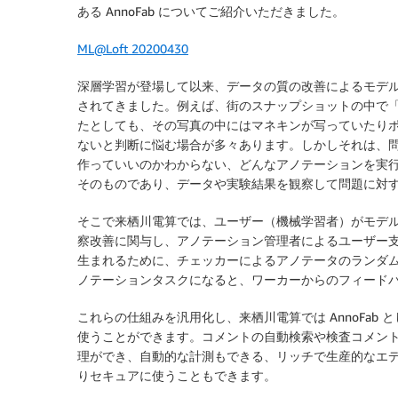
ある AnnoFab についてご紹介いただきました。
ML@Loft 20200430
深層学習が登場して以来、データの質の改善によるモデ
されてきました。例えば、街のスナップショットの中で「
たとしても、その写真の中にはマネキンが写っていたりポ
ないと判断に悩む場合が多々あります。しかしそれは、
作っていいのかわからない、どんなアノテーションを実
そのものであり、データや実験結果を観察して問題に対
そこで来栖川電算では、ユーザー（機械学習者）がモデ
察改善に関与し、アノテーション管理者によるユーザー
生まれるために、チェッカーによるアノテータのランダ
ノテーションタスクになると、ワーカーからのフィード
これらの仕組みを汎用化し、来栖川電算では AnnoFa
使うことができます。コメントの自動検索や検査コメン
理ができ、自動的な計測もできる、リッチで生産的なエディタ
りセキュアに使うこともできます。