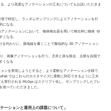
になる、より高度なアノテーションの工夫についてもお話いただきま
を目視で特定し、ランダムサンプリングによりアノテーションを行
的になる。
のアノテーションにおいて、物体検出器を用いて検出枠に物体 ID
すくなる。
 Box をつける代わりに、接地線を書くことで擬似的な 3D アノテーション
観画像を作り、画像アノテーションを行う。天井と床を除去、点群を自国で
すくなる
ションを実現しようとすると、より柔軟なアノテーション仕様で、
oFab ではこれらのカスタマイズに柔軟に対応できるように工夫
実行される MLOps はスクリプト化し、サンプリングしたフレ
とを述べていただきました。
M上でのアノテーションと運用上の課題について」