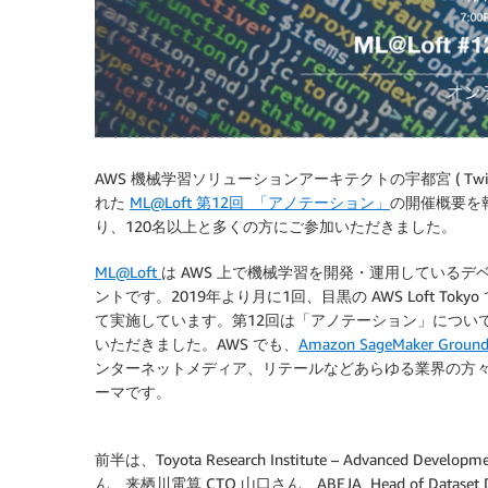
AWS 機械学習ソリューションアーキテクトの宇都宮 ( Twitt
れた
ML@Loft 第12回 「アノテーション」
の開催概要を報
り、120名以上と多くの方にご参加いただきました。
ML@Loft
は AWS 上で機械学習を開発・運用している
ントです。2019年より月に1回、目黒の AWS Loft T
て実施しています。第12回は「アノテーション」につい
いただきました。AWS でも、
Amazon SageMaker Ground
ンターネットメディア、リテールなどあらゆる業界の方
ーマです。
前半は、Toyota Research Institute – Advanced Developme
ん、来栖川電算 CTO 山口さん、ABEJA Head of Datas