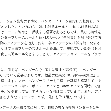
ノテーション品質の平準化、ベンダーフリーを目指した基盤と、ス
きました。というのも、2におけるルールと、4における検品は
例はルールに速やかに反映する必要があるからです。異なる特性を
ベンダーフリーのルールと個別のルール（事例集）を切り分けて考
規模のアノテータを抱えており、各アノテータの主観を統一化する
うな形で言語フリーの共通ルールを決めて、主観でいい部分（おお
確化し共通ルール化とすることで、アノテーションルールをブラッ
ては、例えば、ベンダーA（生産力は普通・高精度）、ベンダー
りしていく必要があります。検品の結果の NG 例を事例集に加え
を目指します。また、ベンダーフリーを目指した基盤も構築していま
テーション単位（ポイントアノテと BBox アノテを同時にでき
ブをバッチ化して実行できるような設計にしています。また、アノ
ができるようなフォーマットの統一化にも取り組んでいます。
ションデータの生成要求に対して、特徴の異なる複数ベンダーを効率