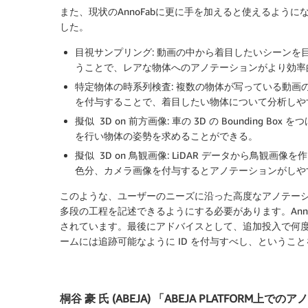
また、現状のAnnoFabに更に手を加えると使えるよう
した。
目視サンプリング: 動画の中から着目したいシーン
うことで、レアな物体へのアノテーションがより効率
特定物体の時系列検査: 複数の物体が写っている動画
を付与することで、着目したい物体について分析しや
擬似 3D on 前方画像: 車の 3D の Bounding
を行い物体の姿勢を求めることができる。
擬似 3D on 鳥観画像: LiDAR データから鳥
色分、カメラ画像を付与するとアノテーションがしや
このような、ユーザーのニーズに沿った高度なアノテー
多段の工程を記述できるようにする必要があります。Ann
されています。最後にアドバイスとして、追加投入で何度も
ームには追跡可能なように ID を付与すべし、というこ
桐谷 豪 氏 (ABEJA) 「ABEJA PLATFOR