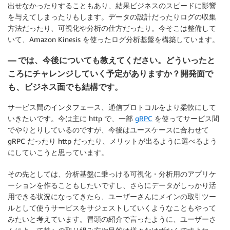
出せなかったりすることもあり、結果ビジネスのスピードに影響
を与えてしまったりもします。データの設計だったりログの収集
方法だったり、可視化や分析の仕方だったり。今そこは整備して
いて、Amazon Kinesis を使ったログ分析基盤を構築しています。
— では、今後についても教えてください。どういったと
ころにチャレンジしていく予定がありますか？開発面で
も、ビジネス面でも結構です。
サービス間のインタフェース、通信プロトコルをより柔軟にして
いきたいです。今は主に http で、一部
gRPC
を使ってサービス間
でやりとりしているのですが、今後はユースケースに合わせて
gRPC だったり http だったり、メリットが出るように選べるよう
にしていこうと思っています。
その先としては、分析基盤に乗っける可視化・分析用のアプリケ
ーションを作ることもしたいですし、さらにデータがしっかり活
用できる状況になってきたら、ユーザーさんにメインの取引ツー
ルとして使うサービスをサジェストしていくようなこともやって
みたいと考えています。冒頭の紹介で言ったように、ユーザーさ