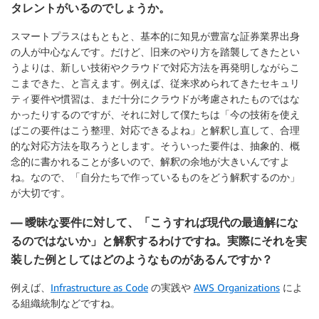
タレントがいるのでしょうか。
スマートプラスはもともと、基本的に知見が豊富な証券業界出身
の人が中心なんです。だけど、旧来のやり方を踏襲してきたとい
うよりは、新しい技術やクラウドで対応方法を再発明しながらこ
こまできた、と言えます。例えば、従来求められてきたセキュリ
ティ要件や慣習は、まだ十分にクラウドが考慮されたものではな
かったりするのですが、それに対して僕たちは「今の技術を使え
ばこの要件はこう整理、対応できるよね」と解釈し直して、合理
的な対応方法を取ろうとします。そういった要件は、抽象的、概
念的に書かれることが多いので、解釈の余地が大きいんですよ
ね。なので、「自分たちで作っているものをどう解釈するのか」
が大切です。
— 曖昧な要件に対して、「こうすれば現代の最適解にな
るのではないか」と解釈するわけですね。実際にそれを実
装した例としてはどのようなものがあるんですか？
例えば、
Infrastructure as Code
の実践や
AWS Organizations
によ
る組織統制などですね。