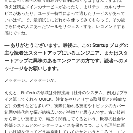
んによって株への取り組み方や目的は様々なはずなんですよね。
例えば積立メインのサービスがあったり、よりテクニカルなサー
ビスがあったり、ユーザー特性によって適したサービスがあって
いいはず。で、最初試しにどれかを使ってみてもらって、その後
さらにその人にあったツールをサジェストする、レコメンドする
感じですね。
— ありがとうございます。最後に、この Startup ブログの
主な読者はスタートアップにいるエンジニア、またはスタ
ートアップに興味のあるエンジニアの方です。読者へのメ
ッセージをお願いします。
メッセージ。メッセージか。
ええと、FinTech の領域は外部接続（社外のシステム、例えばプラ
イス流してくれる QUICK、注文をやりとりする取引所との接続な
ど）の要件なども多い中、実際に触れる技術やトピックのカバー
範囲や時代的な幅が結構広いのが特徴だと思うんです。古い技術
から新しい技術まで、幅広く関係してくるという。既存の社会や
外部システムとのインターフェイスを保ちつつ、より合理的に新
しい技術を使ってどう再発明していくのかというところは、エン