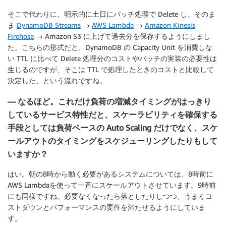
そこで代わりに、明示的に土日にバッチ処理で Delete し、そのま
ま
DynamoDB Streams
→
AWS Lambda
→
Amazon Kinesis
Firehose
→ Amazon S3 に上げて過去分を保存するようにしまし
た。こちらの形式だと、DynamoDB の Capacity Unit を消費しな
い TTL に比べて Delete 処理分のコストやバッチの実装の必要性は
生じるのですが、そこは TTL で処理したときのコストと比較して
決定した、という流れですね。
— なるほど。これだけ負荷の増減タイミングがはっきり
しているサービス特性だと、スケーラビリティを確保する
手段としては負荷ベースの Auto Scaling だけでなく、スケ
ールアウトのタイミングをスケジューリングしたりもして
いますか？
はい。朝の8時から動く必要があるシステムについては、8時前に
AWS Lambdaを使って一斉にスケールアウトさせています。9時前
にも同様ですね。必要なくなったら落としたりしつつ、うまくコ
ストダウンとパフォーマンスの要件を満たせるようにしていま
す。