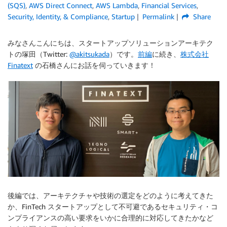
(SQS)
,
AWS Direct Connect
,
AWS Lambda
,
Financial Services
,
Security, Identity, & Compliance
,
Startup
Permalink
Share
みなさんこんにちは、スタートアップソリューションアーキテク
トの塚田（Twitter:
@akitsukada
）です。
前編
に続き、
株式会社
Finatext
の石橋さんにお話を伺っていきます！
後編では、アーキテクチャや技術の選定をどのように考えてきた
か、FinTech スタートアップとして不可避であるセキュリティ・コ
ンプライアンスの高い要求をいかに合理的に対応してきたかなど