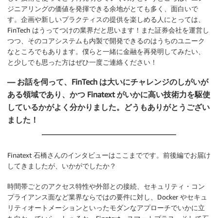
ジニアリングの価値を発揮できる余地がとても多く、面白いで
す。企画や新しいプラクティスの提供を楽しめる人にとっては、
FinTech はうってつけの業界だと思います！また証券会社を運営し
つつ、そのコアシステムも内製で開発できるのはうちのユニーク
なところでもあります。僕らと一緒に金融を再発明してみたい、
と少しでも思った方はぜひ一度ご連絡ください！
— お話を伺って、FinTech は大いにチャレンジのしがいが
ある領域であり、かつ Finatext がいかに高い技術力を駆使
しているかがよく分かりました。どうもありがとうござい
ました！
Finatext 石橋さんのインタビューはここまでです。前後編でお届け
してきましたが、いかがでしたか？
時間帯ごとのアクセス特性や外部との接続、セキュリティ・コン
プライアンス面など業界ならではの要件に対し、Docker やセキュ
リティオートメーションといったモダンなアプローチでいかに立