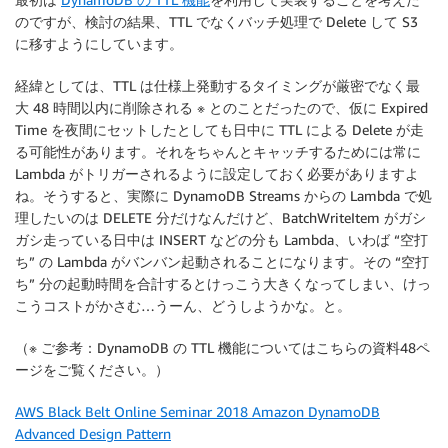
のですが、検討の結果、TTL でなくバッチ処理で Delete して S3
に移すようにしています。
経緯としては、TTL は仕様上発動するタイミングが厳密でなく最
大 48 時間以内に削除される ※ とのことだったので、仮に Expired
Time を夜間にセットしたとしても日中に TTL による Delete が走
る可能性があります。それをちゃんとキャッチするためには常に
Lambda がトリガーされるように設定しておく必要がありますよ
ね。そうすると、実際に DynamoDB Streams からの Lambda で処
理したいのは DELETE 分だけなんだけど、BatchWriteItem がガシ
ガシ走っている日中は INSERT などの分も Lambda、いわば “空打
ち” の Lambda がバンバン起動されることになります。その “空打
ち” 分の起動時間を合計するとけっこう大きくなってしまい、けっ
こうコストがかさむ…うーん、どうしようかな。と。
（※ ご参考：DynamoDB の TTL 機能についてはこちらの資料48ペ
ージをご覧ください。）
AWS Black Belt Online Seminar 2018 Amazon DynamoDB
Advanced Design Pattern