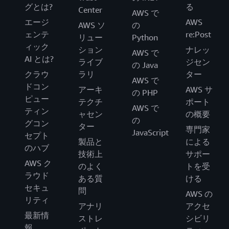
グとは?
る
Center
AWS で
エージ
AWS
AWS ソ
の
ェンテ
re:Post
リュー
Python
ィック
ション
ナレッ
AWS で
AI とは?
ライブ
ジセン
の Java
クラウ
ラリ
ター
AWS で
ドコン
アーキ
AWS サ
の PHP
ピュー
テクチ
ポート
AWS で
ティン
ャセン
の概要
の
グコン
ター
専門家
JavaScript
セプト
製品と
による
のハブ
技術上
サポー
AWS ク
のよく
トを受
ラウド
ある質
ける
セキュ
問
AWS の
リティ
アナリ
アクセ
最新情
ストレ
シビリ
報