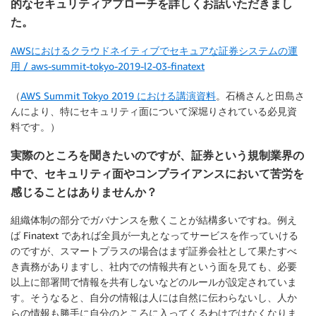
的なセキュリティアプローチを詳しくお話いただきまし
た。
AWSにおけるクラウドネイティブでセキュアな証券システムの運
用 / aws-summit-tokyo-2019-l2-03-finatext
（
AWS Summit Tokyo 2019 における講演資料
。石橋さんと田島さ
んにより、特にセキュリティ面について深堀りされている必見資
料です。）
実際のところを聞きたいのですが、証券という規制業界の
中で、セキュリティ面やコンプライアンスにおいて苦労を
感じることはありませんか？
組織体制の部分でガバナンスを敷くことが結構多いですね。例え
ば Finatext であれば全員が一丸となってサービスを作っていける
のですが、スマートプラスの場合はまず証券会社として果たすべ
き責務がありますし、社内での情報共有という面を見ても、必要
以上に部署間で情報を共有しないなどのルールが設定されていま
す。そうなると、自分の情報は人には自然に伝わらないし、人か
らの情報も勝手に自分のところに入ってくるわけではなくなりま