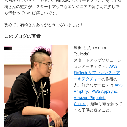
ち向かっていらっしゃるか。Finatext・スマートプラス、そして石
橋さんの魅力が、スタートアップなエンジニアの皆さんに少しで
も伝わっていれば嬉しいです。
改めて、石橋さんありがとうございました！
このブログの著者
塚田 朗弘（Akihiro
Tsukada）
スタートアップソリューシ
ョンアーキテクト。
AWS
FinTech リファレンス・ア
ーキテクチャー
の作者の一
人。好きなサービスは
AWS
Amplify
、
AWS AppSync
、
Amazon Pinpoint
、
Chalice
。趣味は頭を触って
くる子供と遊ぶこと。