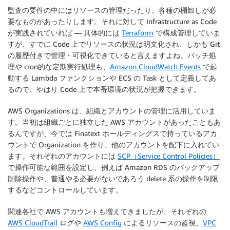
監査の要件の中にはリソースの管理だったり、各種の棚卸しが必
要なものがあったりします。それに対して Infrastructure as Code
が実践されていれば — 具体的には
Terraform
で構成管理していま
すが、すでに Code 上でリソースの状況は明文化され、しかも Git
の履歴付きで管理・可視化できていると言えますよね。バッチ処
理や cron的な定期実行処理も、
Amazon CloudWatch Events
で起
動する Lambda ファンクションや ECS の Task として定義してあ
るので、やはり Code 上で本番環境の状況が把握できます。
AWS Organizations は、組織とアカウントの管理に活用していま
す。当初は組織ごとに独立した AWS アカウントがあったこともあ
るんですが、今では Finatext ホールディングスで持っているアカ
ウントで Organization を作り、他のアカウントを配下に入れてい
ます。それぞれのアカウントには
SCP（Service Control Policies）
で操作可能な範囲を設定し、例えば Amazon RDS のバックアップ
削除操作や、普通やる必要がないであろう delete 系の操作を制限
するなどコントロールしています。
関連各社で AWS アカウントも増えてきましたが、それぞれの
AWS CloudTrail
ログや
AWS Config
によるリソースの監視、
VPC