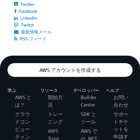
Twitter
Facebook
LinkedIn
Twitch
最新情報メール
RSS フィード
AWS アカウントを作成する
学ぶ
リソース
デベロッパー
ヘルプ
AWS と
開始方
Builder
お問い
は？
法
Center
合わせ
クラウ
トレー
SDK と
サポー
ドコン
ニング
ツール
トチケ
ピュー
ットを
AWS
AWS で
ティン
申請す
Trust
の .NET