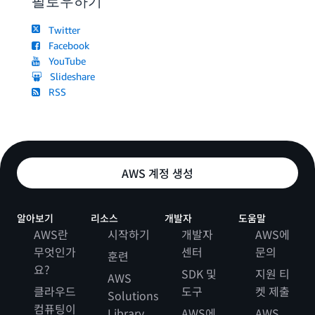
팔로우하기
Twitter
Facebook
YouTube
Slideshare
RSS
AWS 계정 생성
알아보기
리소스
개발자
도움말
AWS란
시작하기
개발자
AWS에
무엇인가
센터
문의
훈련
요?
SDK 및
지원 티
AWS
클라우드
도구
켓 제출
Solutions
컴퓨팅이
Library
AWS에
AWS