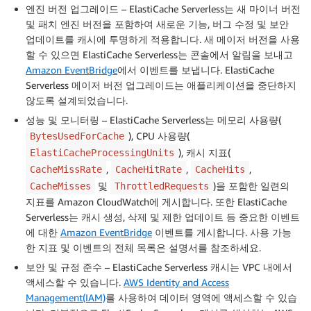
엔진 버전 업그레이드
– ElastiCache Serverless는 새 마이너 버전
및 패치 엔진 버전을 포함하여 새로운 기능, 버그 수정 및 보안
업데이트를 캐시에 투명하게 적용합니다. 새 메이저 버전을 사용
할 수 있으면 ElastiCache Serverless는 콘솔에서 알림을 보내고
Amazon EventBridge
에서 이벤트를 보냅니다. ElastiCache
Serverless 메이저 버전 업그레이드는 애플리케이션을 중단하지
않도록 설계되었습니다.
성능 및 모니터링
– ElastiCache Serverless는 메모리 사용량(
), CPU 사용량(
BytesUsedForCache
), 캐시 지표(
ElastiCacheProcessingUnits
,
,
,
CacheMissRate
CacheHitRate
CacheHits
및
)을 포함한 일련의
CacheMisses
ThrottledRequests
지표를 Amazon CloudWatch에 게시합니다. 또한 ElastiCache
Serverless는 캐시 생성, 삭제 및 제한 업데이트 등 중요한 이벤트
에 대한
Amazon EventBridge
이벤트를 게시합니다. 사용 가능
한 지표 및 이벤트의 전체 목록은 설명서를 참조하세요.
보안 및 규정 준수
– ElastiCache Serverless 캐시는 VPC 내에서
액세스할 수 있습니다.
AWS Identity and Access
Management(IAM)
를 사용하여 데이터 영역에 액세스할 수 있습