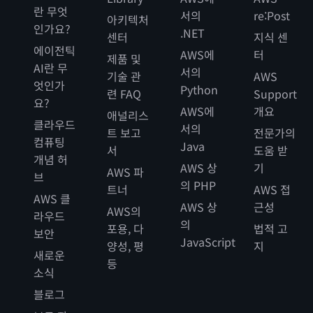
란 무엇
서의
re:Post
아키텍처
인가요?
.NET
센터
지식 센
에이전틱
AWS에
터
제품 및
AI란 무
서의
기술 관
AWS
엇인가
Python
련 FAQ
Support
요?
AWS에
개요
애널리스
클라우드
서의
트 보고
전문가의
컴퓨팅
Java
서
도움 받
개념 허
AWS 상
기
AWS 파
브
의 PHP
트너
AWS 접
AWS 클
AWS 상
근성
AWS의
라우드
의
포용, 다
법적 고
보안
JavaScript
양성, 평
지
새로운
등
소식
블로그